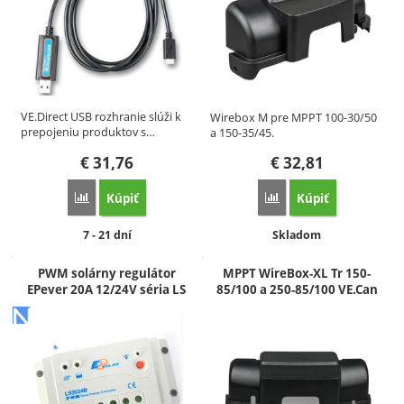
VE.Direct USB rozhranie slúži k
Wirebox M pre MPPT 100-30/50
prepojeniu produktov s…
a 150-35/45.
€
31,76
€
32,81
Kúpiť
Kúpiť
Porovnať
Porovnať
Dostupnosť:
Dostupnosť:
7 - 21 dní
Skladom
PWM solárny regulátor
MPPT WireBox-XL Tr 150-
EPever 20A 12/24V séria LS
85/100 a 250-85/100 VE.Can