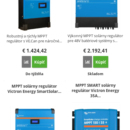
Výkonný MPPT solárny regulátor
Robustný a rýchly MPPT
pre 48V batériové systémy s…
regulátor s VE.Can pre náročné…
€
1.424,42
€
2.192,41
Kúpiť
Kúpiť
Porovnať
Porovnať
Dostupnosť:
Dostupnosť:
Do týždňa
Skladom
MPPT SMART solárny
MPPT solárny regulátor
regulátor Victron Energy
Victron Energy SmartSolar…
35A…