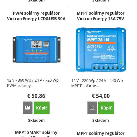
Skladom
Skladom
PWM solárny regulátor
MPPT solárny regulátor
Victron Energy LCD&USB 30A
Victron Energy 15A 75V
12 V - 360 Wp / 24 V - 720 Wp
12 V - 220 Wp / 24 V - 440 Wp
PWM solárny…
MPPT solárne…
€
50,86
€
54,00
Kúpiť
Kúpiť
Porovnať
Porovnať
Dostupnosť:
Dostupnosť:
Skladom
Skladom
MPPT SMART solárny
MPPT solárny regulátor