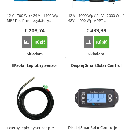
12 V - 700 Wp / 24 V - 1400 Wp
12 V - 1000 Wp / 24 V - 2000 Wp /
MPPT solárne regulátory…
48V - 4000 Wp MPPT…
€
208,74
€
433,39
Kúpiť
Kúpiť
Porovnať
Porovnať
Dostupnosť:
Dostupnosť:
Skladom
Skladom
EPsolar teplotný senzor
Displej SmartSolar Control
Displej SmartSolar Control je
Externý teplotný senzor pre