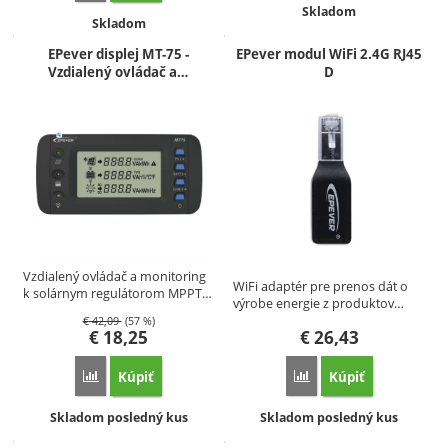
Dostupnosť:
Skladom
Dostupnosť:
Skladom
EPever displej MT-75 -
EPever modul WiFi 2.4G RJ45
Vzdialený ovládač a…
D
Vzdialený ovládač a monitoring
WiFi adaptér pre prenos dát o
k solárnym regulátorom MPPT…
výrobe energie z produktov…
€
42,09
(57 %)
€
18,25
€
26,43
Kúpiť
Kúpiť
Porovnať
Porovnať
Dostupnosť:
Dostupnosť:
Skladom posledný kus
Skladom posledný kus