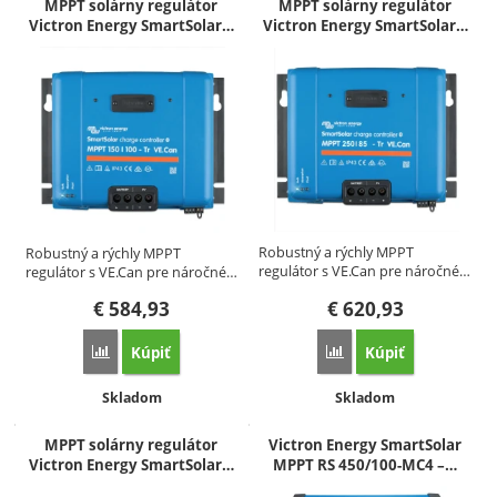
MPPT solárny regulátor
MPPT solárny regulátor
Victron Energy SmartSolar…
Victron Energy SmartSolar…
Robustný a rýchly MPPT
Robustný a rýchly MPPT
regulátor s VE.Can pre náročné…
regulátor s VE.Can pre náročné…
€
584,93
€
620,93
Kúpiť
Kúpiť
Porovnať
Porovnať
Dostupnosť:
Dostupnosť:
Skladom
Skladom
MPPT solárny regulátor
Victron Energy SmartSolar
Victron Energy SmartSolar…
MPPT RS 450/100-MC4 –…