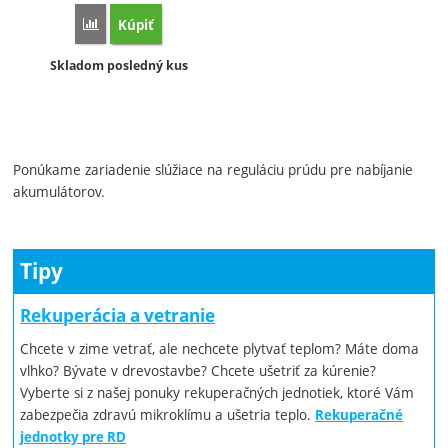
Kúpiť
Porovnať
Dostupnosť:
Skladom posledný kus
Ponúkame
zariadenie
slúžiace na
reguláciu
prúdu
pre
nabíjanie
akumulátorov
.
Tipy
Rekuperácia a vetranie
Chcete v zime vetrať, ale nechcete plytvať teplom? Máte doma
vlhko? Bývate v drevostavbe? Chcete ušetriť za kúrenie?
Vyberte si z našej ponuky rekuperačných jednotiek, ktoré Vám
zabezpečia zdravú mikroklímu a ušetria teplo.
Rekuperačné
jednotky pre RD