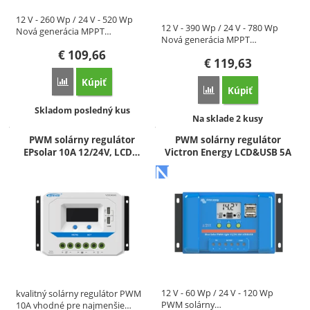
12 V - 260 Wp / 24 V - 520 Wp
12 V - 390 Wp / 24 V - 780 Wp
Nová generácia MPPT…
Nová generácia MPPT…
€
109,66
€
119,63
Kúpiť
Porovnať
Kúpiť
Porovnať
Dostupnosť:
Skladom posledný kus
Dostupnosť:
Na sklade 2 kusy
PWM solárny regulátor
PWM solárny regulátor
EPsolar 10A 12/24V, LCD…
Victron Energy LCD&USB 5A
12 V - 60 Wp / 24 V - 120 Wp
kvalitný solárny regulátor PWM
PWM solárny…
10A vhodné pre najmenšie…