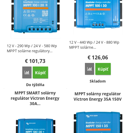
12 V - 440 Wp / 24 V - 880 Wp
12 V - 290 Wp / 24 V - 580 Wp
MPPT solárne…
MPPT solárne regulátory…
€
126,06
€
101,73
Kúpiť
Porovnať
Kúpiť
Porovnať
Dostupnosť:
Skladom
Dostupnosť:
Do týždňa
MPPT SMART solárny
MPPT solárny regulátor
regulátor Victron Energy
Victron Energy 35A 150V
30A…