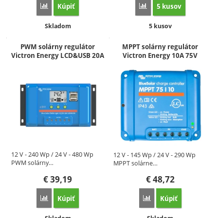
Kúpiť
5 kusov
Porovnať
Porovnať
Dostupnosť:
Dostupnosť:
Skladom
5 kusov
PWM solárny regulátor
MPPT solárny regulátor
Victron Energy LCD&USB 20A
Victron Energy 10A 75V
12 V - 240 Wp / 24 V - 480 Wp
12 V - 145 Wp / 24 V - 290 Wp
PWM solárny…
MPPT solárne…
€
39,19
€
48,72
Kúpiť
Kúpiť
Porovnať
Porovnať
Dostupnosť:
Dostupnosť: