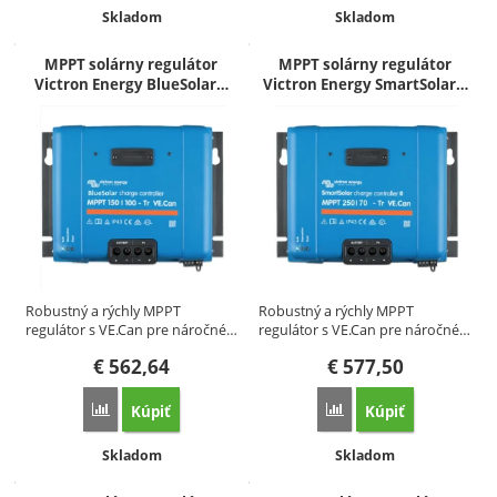
Dostupnosť:
Dostupnosť:
Skladom
Skladom
MPPT solárny regulátor
MPPT solárny regulátor
Victron Energy BlueSolar…
Victron Energy SmartSolar…
Robustný a rýchly MPPT
Robustný a rýchly MPPT
regulátor s VE.Can pre náročné…
regulátor s VE.Can pre náročné…
€
562,64
€
577,50
Kúpiť
Kúpiť
Porovnať
Porovnať
Dostupnosť:
Dostupnosť:
Skladom
Skladom