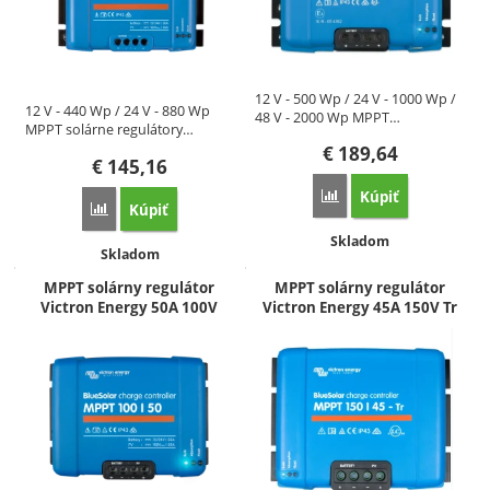
12 V - 500 Wp / 24 V - 1000 Wp /
12 V - 440 Wp / 24 V - 880 Wp
48 V - 2000 Wp MPPT…
MPPT solárne regulátory…
€
189,64
€
145,16
Kúpiť
Porovnať
Kúpiť
Porovnať
Dostupnosť:
Skladom
Dostupnosť:
Skladom
MPPT solárny regulátor
MPPT solárny regulátor
Victron Energy 50A 100V
Victron Energy 45A 150V Tr