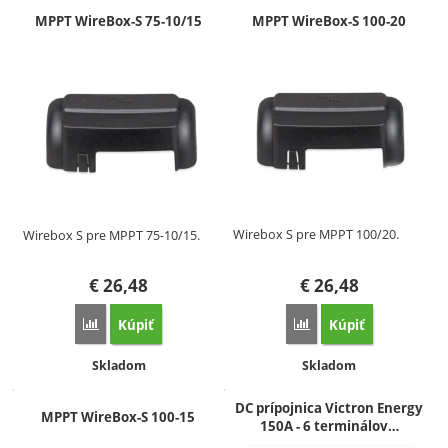
MPPT WireBox-S 75-10/15
MPPT WireBox-S 100-20
Wirebox S pre MPPT 100/20.
Wirebox S pre MPPT 75-10/15.
€
26,48
€
26,48
Kúpiť
Kúpiť
Porovnať
Porovnať
Dostupnosť:
Dostupnosť:
Skladom
Skladom
DC prípojnica Victron Energy
MPPT WireBox-S 100-15
150A - 6 terminálov…