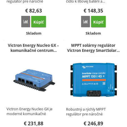
čidlo k lítiovej batérii a…
regulátor pre náročné
podmienky s…
€
82,63
€
148,35
Kúpiť
Kúpiť
Porovnať
Porovnať
Dostupnosť:
Dostupnosť:
Skladom
Skladom
Victron Energy Nucleo GX –
MPPT solárny regulátor
komunikačné centrum…
Victron Energy SmartSolar…
Victron Energy Nucleo GX je
Robustný a rýchly MPPT
moderné komunikačné
regulátor pre náročné
centrum GX…
podmienky s…
€
231,88
€
246,89