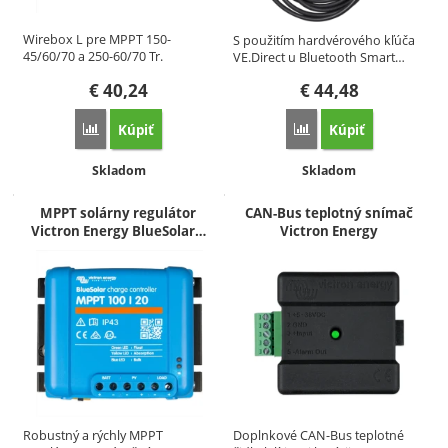
Wirebox L pre MPPT 150-
S použitím hardvérového kľúča
45/60/70 a 250-60/70 Tr.
VE.Direct u Bluetooth Smart…
€
40,24
€
44,48
Kúpiť
Kúpiť
Porovnať
Porovnať
Dostupnosť:
Dostupnosť:
Skladom
Skladom
MPPT solárny regulátor
CAN-Bus teplotný snímač
Victron Energy BlueSolar…
Victron Energy
Doplnkové CAN-Bus teplotné
Robustný a rýchly MPPT