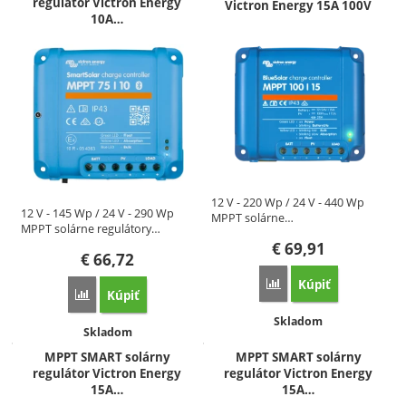
regulátor Victron Energy
Victron Energy 15A 100V
10A…
12 V - 220 Wp / 24 V - 440 Wp
12 V - 145 Wp / 24 V - 290 Wp
MPPT solárne…
MPPT solárne regulátory…
€
69,91
€
66,72
Kúpiť
Porovnať
Kúpiť
Porovnať
Dostupnosť:
Skladom
Dostupnosť:
Skladom
MPPT SMART solárny
MPPT SMART solárny
regulátor Victron Energy
regulátor Victron Energy
15A…
15A…