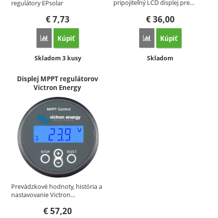
pripojiteľný LCD displej pre…
regulátory EPsolar
€
7,73
€
36,00
Kúpiť
Kúpiť
Porovnať
Porovnať
Dostupnosť:
Dostupnosť:
Skladom 3 kusy
Skladom
Displej MPPT regulátorov
Victron Energy
Prevádzkové hodnoty, história a
nastavovanie Victron…
€
57,20