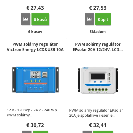
€
27,43
€
27,53
6 kusů
Kúpiť
Porovnať
Porovnať
Dostupnosť:
Dostupnosť:
6 kusov
Skladom
PWM solárny regulátor
PWM solárny regulátor
Victron Energy LCD&USB 10A
EPsolar 20A 12/24V, LCD…
12 V - 120 Wp / 24 V - 240 Wp
PWM solárny regulátor EPsolar
PWM solárny…
20A je spoľahlivé riešenie…
€
30,72
€
32,41