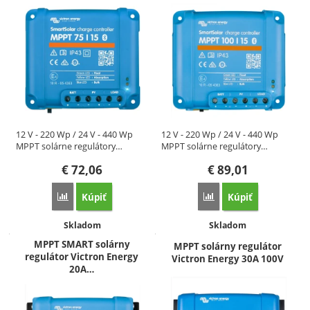
12 V - 220 Wp / 24 V - 440 Wp
12 V - 220 Wp / 24 V - 440 Wp
MPPT solárne regulátory…
MPPT solárne regulátory…
€
72,06
€
89,01
Kúpiť
Kúpiť
Porovnať
Porovnať
Dostupnosť:
Dostupnosť:
Skladom
Skladom
MPPT SMART solárny
MPPT solárny regulátor
regulátor Victron Energy
Victron Energy 30A 100V
20A…