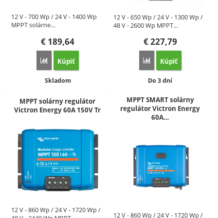
12 V - 700 Wp / 24 V - 1400 Wp
12 V - 650 Wp / 24 V - 1300 Wp /
MPPT solárne…
48 V - 2600 Wp MPPT…
€
189,64
€
227,79
Kúpiť
Kúpiť
Porovnať
Porovnať
Dostupnosť:
Dostupnosť:
Skladom
Do 3 dní
MPPT SMART solárny
MPPT solárny regulátor
regulátor Victron Energy
Victron Energy 60A 150V Tr
60A…
12 V - 860 Wp / 24 V - 1720 Wp /
12 V - 860 Wp / 24 V - 1720 Wp /