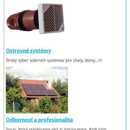
Ostrovné systémy
Široký výber solárních systémov pre chaty, domy…!!!
Odbornosť a profesionalita
Tovar, ktorý predávame tiež aj zostavujeme. Radi Vám