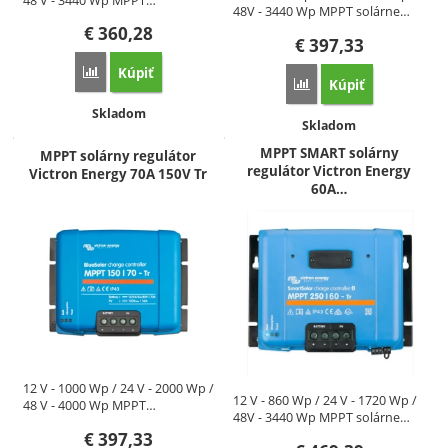
48 V - 3440 Wp MPPT…
48V - 3440 Wp MPPT solárne…
€
360,28
€
397,33
Kúpiť
Porovnať
Kúpiť
Porovnať
Dostupnosť:
Skladom
Dostupnosť:
Skladom
MPPT SMART solárny
MPPT solárny regulátor
regulátor Victron Energy
Victron Energy 70A 150V Tr
60A…
12 V - 1000 Wp / 24 V - 2000 Wp /
12 V - 860 Wp / 24 V - 1720 Wp /
48 V - 4000 Wp MPPT…
48V - 3440 Wp MPPT solárne…
€
397,33