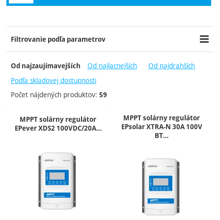
Zobraziť viac
Filtrovanie podľa parametrov
Cena (€)
Výrobcovia
Dostupnosť
-
Od najlacnejších
Od najdrahších
Od najzaujímavejších
Epever
Skladom
EPsolar
Skladom posledný kus
Podľa skladovej dostupnosti
Victron Energy
Do 3 dní
Počet nájdených produktov:
59
Do týždňa
7 - 21 dní
Produkty
MPPT solárny regulátor
MPPT solárny regulátor
EPsolar XTRA-N 30A 100V
EPever XDS2 100VDC/20A…
Extra
BT…
Novinka