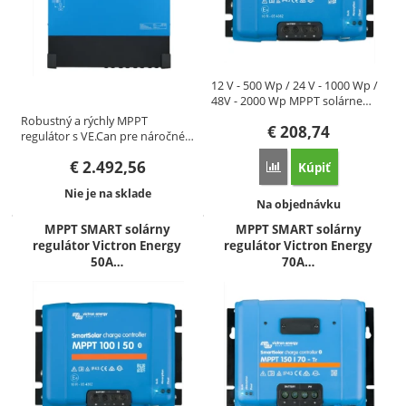
12 V - 500 Wp / 24 V - 1000 Wp /
48V - 2000 Wp MPPT solárne…
Robustný a rýchly MPPT
€
208,74
regulátor s VE.Can pre náročné…
€
2.492,56
Kúpiť
Porovnať
Dostupnosť:
Nie je na sklade
Dostupnosť:
Na objednávku
MPPT SMART solárny
MPPT SMART solárny
regulátor Victron Energy
regulátor Victron Energy
50A…
70A…