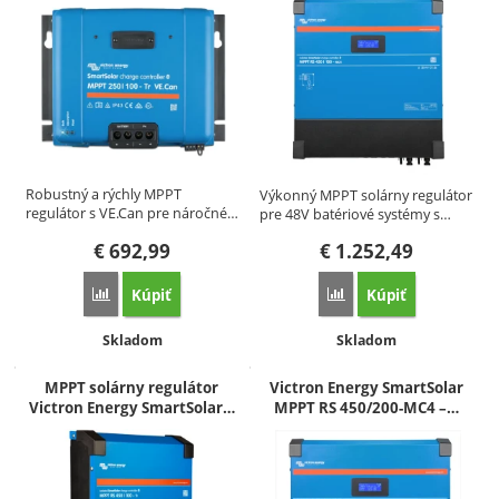
Robustný a rýchly MPPT
Výkonný MPPT solárny regulátor
regulátor s VE.Can pre náročné…
pre 48V batériové systémy s…
€
692,99
€
1.252,49
Kúpiť
Kúpiť
Porovnať
Porovnať
Dostupnosť:
Dostupnosť:
Skladom
Skladom
MPPT solárny regulátor
Victron Energy SmartSolar
Victron Energy SmartSolar…
MPPT RS 450/200-MC4 –…