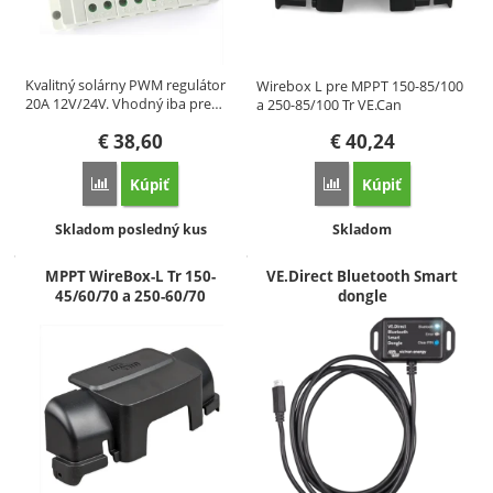
Kvalitný solárny PWM regulátor
Wirebox L pre MPPT 150-85/100
20A 12V/24V. Vhodný iba pre…
a 250-85/100 Tr VE.Can
€
38,60
€
40,24
Kúpiť
Kúpiť
Porovnať
Porovnať
Dostupnosť:
Dostupnosť:
Skladom posledný kus
Skladom
MPPT WireBox-L Tr 150-
VE.Direct Bluetooth Smart
45/60/70 a 250-60/70
dongle