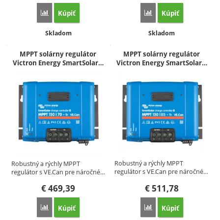
Kúpiť
Kúpiť
Porovnať
Porovnať
Dostupnosť:
Dostupnosť:
Skladom
Skladom
MPPT solárny regulátor
MPPT solárny regulátor
Victron Energy SmartSolar…
Victron Energy SmartSolar…
Robustný a rýchly MPPT
Robustný a rýchly MPPT
regulátor s VE.Can pre náročné…
regulátor s VE.Can pre náročné…
€
469,39
€
511,78
Kúpiť
Kúpiť
Porovnať
Porovnať