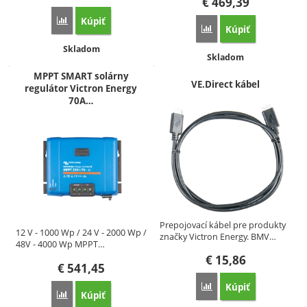
€
469,39
Kúpiť
Porovnať
Kúpiť
Porovnať
Dostupnosť:
Skladom
Dostupnosť:
Skladom
MPPT SMART solárny
VE.Direct kábel
regulátor Victron Energy
70A…
Prepojovací kábel pre produkty
12 V - 1000 Wp / 24 V - 2000 Wp /
značky Victron Energy. BMV…
48V - 4000 Wp MPPT…
€
15,86
€
541,45
Kúpiť
Porovnať
Kúpiť
Porovnať