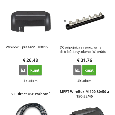
Wirebox S pre MPPT 100/15.
DC prípojnica sa používa na
distribúciu vysokého DC prúdu
a…
€
26,48
€
31,76
Kúpiť
Kúpiť
Porovnať
Porovnať
Dostupnosť:
Dostupnosť:
Skladom
Skladom
MPPT WireBox-M 100-30/50 a
VE.Direct USB rozhraní
150-35/45