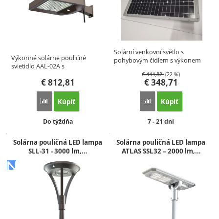
Solární venkovní světlo s
Výkonné solárne pouličné
pohybovým čidlem s výkonem
svietidlo AAL-02A s
10W…
integrovaným…
€
444,82
(22 %)
€
812,81
€
348,71
Kúpiť
Kúpiť
Porovnať
Porovnať
Dostupnosť:
Dostupnosť:
Do týždňa
7 - 21 dní
Solárna pouličná LED lampa
Solárna pouličná LED lampa
SLL-31 - 3000 lm,…
ATLAS SSL32 – 2000 lm,…