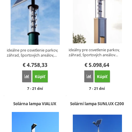
ideálny pre osvetlenie parkov,
ideálne pre osvetlenie parkov,
záhrad, športových areálov…
záhrad, športových areálov,…
€
4.758,33
€
5.098,64
Kúpiť
Kúpiť
Porovnať
Porovnať
Dostupnosť:
Dostupnosť:
7 - 21 dní
7 - 21 dní
Solárna lampa VIALUX
Solární lampa SUNLUX C200