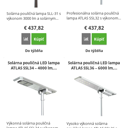
Profesionálna solárna pouličná
Solárna pouličná lampa SLL-31 s
lampa ATLAS SSL32 s výkonom…
výkonom 3000 lm a solárnym…
€
437,82
€
437,82
Kúpiť
Kúpiť
Porovnať
Porovnať
Dostupnosť:
Dostupnosť:
Do týždňa
Do týždňa
Solárna pouličná LED lampa
Solárna pouličná LED lampa
ATLAS SSL34 – 4000 lm,…
ATLAS SSL36 – 6000 lm,…
Výkonná solárna pouličná
Vysoko výkonná solárna