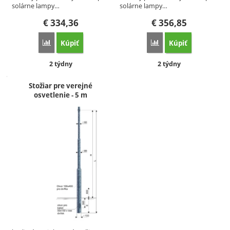
solárne lampy…
solárne lampy…
€
334,36
€
356,85
Kúpiť
Kúpiť
Porovnať
Porovnať
Dostupnosť:
Dostupnosť:
2 týdny
2 týdny
Stožiar pre verejné
osvetlenie - 5 m