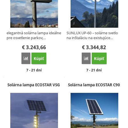
elegantná solárna lampa ideálne
SUNLUX UP-60 – solárne svetlo
pre osvetlenie parkov,…
na inštaláciu na existujúce…
€
3.243,66
€
3.344,82
Kúpiť
Kúpiť
Porovnať
Porovnať
Dostupnosť:
Dostupnosť:
7 - 21 dní
7 - 21 dní
Solárna lampa ECOSTAR VSG
Solárna lampa ECOSTAR C90