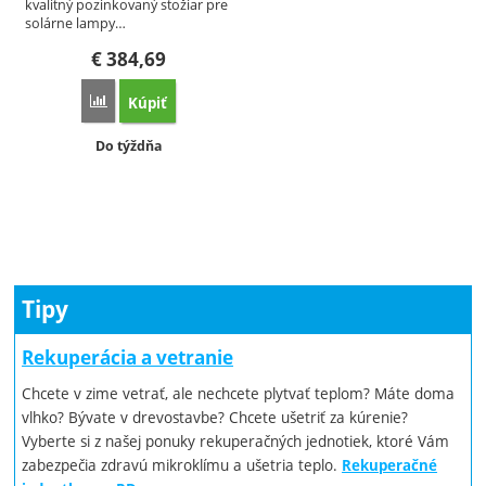
kvalitný pozinkovaný stožiar pre
solárne lampy…
€
384,69
Kúpiť
Porovnať
Dostupnosť:
Do týždňa
Tipy
Rekuperácia a vetranie
Chcete v zime vetrať, ale nechcete plytvať teplom? Máte doma
vlhko? Bývate v drevostavbe? Chcete ušetriť za kúrenie?
Vyberte si z našej ponuky rekuperačných jednotiek, ktoré Vám
zabezpečia zdravú mikroklímu a ušetria teplo.
Rekuperačné