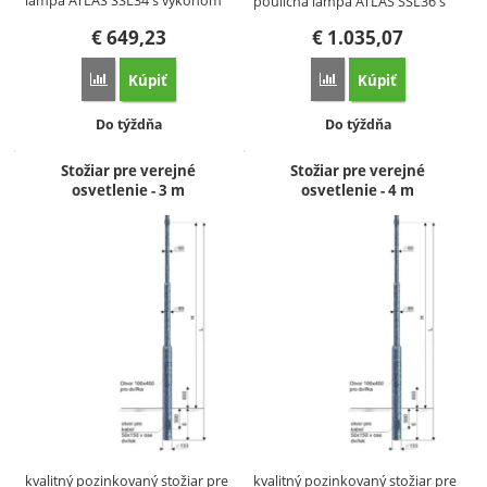
lampa ATLAS SSL34 s výkonom
pouličná lampa ATLAS SSL36 s
4000…
výkonom…
€
649,23
€
1.035,07
Kúpiť
Kúpiť
Porovnať
Porovnať
Dostupnosť:
Dostupnosť:
Do týždňa
Do týždňa
Stožiar pre verejné
Stožiar pre verejné
osvetlenie - 3 m
osvetlenie - 4 m
kvalitný pozinkovaný stožiar pre
kvalitný pozinkovaný stožiar pre