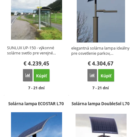
SUNLUX UP-150 - výkonné
elegantná solárna lampa ideálny
solárne svetlo pre verejné…
pre osvetlenie parkov,…
€
4.239,45
€
4.304,67
Kúpiť
Kúpiť
Porovnať
Porovnať
Dostupnosť:
Dostupnosť:
7 - 21 dní
7 - 21 dní
Solárna lampa ECOSTAR L70
Solárna lampa DoubleSol L70