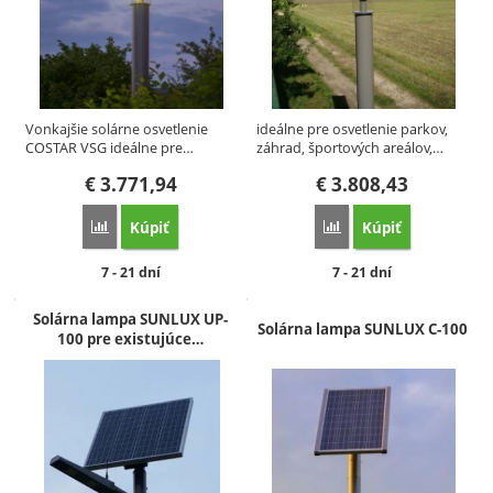
Vonkajšie solárne osvetlenie
ideálne pre osvetlenie parkov,
COSTAR VSG ideálne pre…
záhrad, športových areálov,…
€
3.771,94
€
3.808,43
Kúpiť
Kúpiť
Porovnať
Porovnať
Dostupnosť:
Dostupnosť:
7 - 21 dní
7 - 21 dní
Solárna lampa SUNLUX UP-
Solárna lampa SUNLUX C-100
100 pre existujúce…