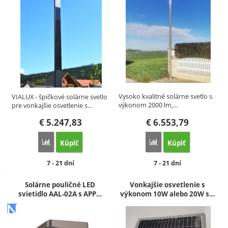
Vysoko kvalitné solárne svetlo s
VIALUX - špičkové solárne svetlo
výkonom 2000 lm,…
pre vonkajšie osvetlenie s…
€
5.247,83
€
6.553,79
Kúpiť
Kúpiť
Porovnať
Porovnať
Dostupnosť:
Dostupnosť:
7 - 21 dní
7 - 21 dní
Solárne pouličné LED
Vonkajšie osvetlenie s
svietidlo AAL-02A s APP…
výkonom 10W alebo 20W s…