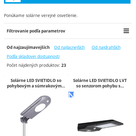
Ponúkame
solárne
verejné
osvetlenie
.
Filtrovanie podľa parametrov
Cena (€)
Výrobcovia
Dostupnosť
-
Od najlacnejších
Od najdrahších
Od najzaujímavejších
Best-LED
Do týždňa
Century
2 týdny
Podľa skladovej dostupnosti
ecoliGhts
7 - 21 dní
Počet nájdených produktov:
23
KOOPERATIVA, výrobně
obchodní družstvo
Produkty
Solárne LED SVIETIDLO so
Solárne LED SVIETIDLO LVT
PowerNeed
pohybovým a súmrakovým…
so senzorom pohybu s…
Extra
Novinka