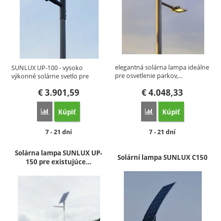
elegantná solárna lampa ideálne
SUNLUX UP-100 - vysoko
pre osvetlenie parkov,…
výkonné solárne svetlo pre
náročné…
€
3.901,59
€
4.048,33
Kúpiť
Kúpiť
Porovnať
Porovnať
Dostupnosť:
Dostupnosť:
7 - 21 dní
7 - 21 dní
Solárna lampa SUNLUX UP-
Solární lampa SUNLUX C150
150 pre existujúce…