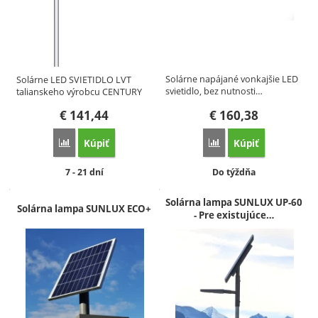
Solárne napájané vonkajšie LED
Solárne LED SVIETIDLO LVT
svietidlo, bez nutnosti…
talianskeho výrobcu CENTURY
s…
€
141,44
€
160,38
Kúpiť
Kúpiť
Porovnať
Porovnať
Dostupnosť:
Dostupnosť:
7 - 21 dní
Do týždňa
Solárna lampa SUNLUX UP-60
Solárna lampa SUNLUX ECO+
- Pre existujúce…