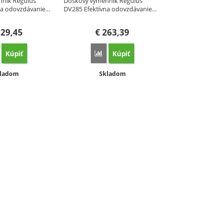
ník Regulus
Doskový výmenník Regulus
na odovzdávanie…
DV285 Efektívna odovzdávanie…
29,45
€
263,39
Kúpiť
Kúpiť
orovnať
Porovnať
stupnosť:
Dostupnosť:
ladom
Skladom