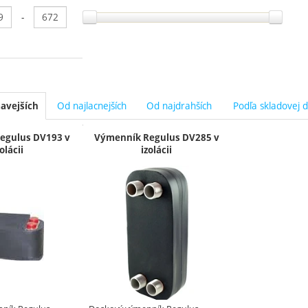
anie podľa parametrov
-
Od najlacnejších
Od najdrahších
Podľa skladovej 
avejších
y
egulus DV193 v
Výmenník Regulus DV285 v
olácii
izolácii