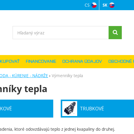
CS
SK
Jazyková verzi
Vyhľadávanie
AKUPOVAŤ
FINANCOVANIE
OCHRANA ÚDAJOV
OBCHODNÉ 
ODA - KÚRENIE - NÁDRŽE
Výmenníky tepla
níky tepla
KOVÉ
TRUBKOVÉ
iadenia, ktoré
odovzdávajú
teplo
z jednej
kvapaliny
do druhej
.