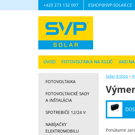
+420 273 132 007
ESHOP@SVP-SOLAR.CZ
Navigácia
ÚVOD
FOTOVOLTAIKA NA KĽÚČ
AKO N
Solar-Eshop
V
FOTOVOLTAIKA
Výmen
FOTOVOLTAICKÉ SADY
A INŠTALÁCIA
DOS
SPOTREBIČE 12/24 V
NABÍJAČKY
Ponúkame
zar
ELEKTROMOBILU