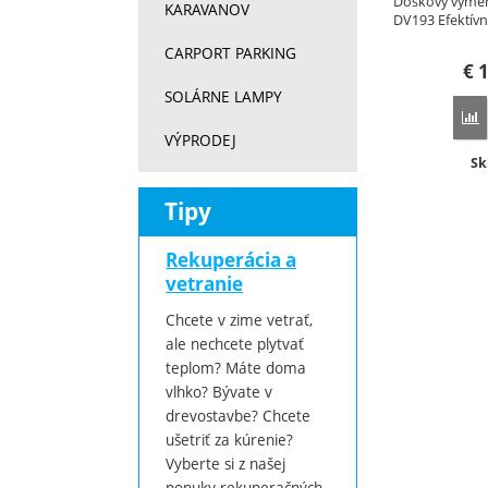
Doskový výmen
KARAVANOV
DV193 Efektív
CARPORT PARKING
€
1
SOLÁRNE LAMPY
P
VÝPRODEJ
Do
Sk
Tipy
Rekuperácia a
vetranie
Chcete v zime vetrať,
ale nechcete plytvať
teplom? Máte doma
vlhko? Bývate v
drevostavbe? Chcete
ušetriť za kúrenie?
Vyberte si z našej
ponuky rekuperačných