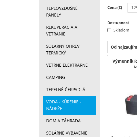
Filtrov
Cena (€)
TEPLOVZDUŠNÉ
PANELY
Dostupnosť
REKUPERÁCIA A
Skladom
VETRANIE
SOLÁRNY OHŘEV
Od najzaujím
TERMICKÝ
Produkt
Výmenník R
VETRNÉ ELEKTRÁRNE
iz
CAMPING
TEPELNÉ ČERPADLÁ
VODA - KÚRENIE -
NÁDRŽE
DOM A ZÁHRADA
SOLÁRNE VYBAVENIE