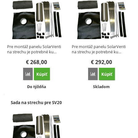
Pre montáž panelu SolarVenti
Pre montáž panelu SolarVenti
na strechu je potrebné ku…
na strechu je potrebné ku…
€
268,00
€
292,00
Kúpiť
Kúpiť
Porovnať
Porovnať
Dostupnosť:
Dostupnosť:
Do týždňa
Skladom
Sada na strechu pre SV20