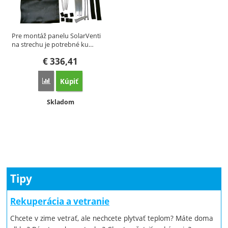
Pre montáž panelu SolarVenti
na strechu je potrebné ku…
€
336,41
Kúpiť
Porovnať
Dostupnosť:
Skladom
Tipy
Rekuperácia a vetranie
Chcete v zime vetrať, ale nechcete plytvať teplom? Máte doma