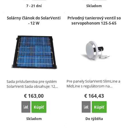
Dostupnosť:
Dostupnosť:
7 - 21 dní
Skladom
Solárny článok do SolarVenti
Prívodný tanierový ventil so
- 12 W
servopohonom 125-S-65
Pre panely SolarVenti SlimLine a
Sada príslušenstva pre systém
MidLine s regulátorom na…
SolarVenti Sada obsahuje: 12…
€
163,00
€
164,43
Kúpiť
Kúpiť
Porovnať
Porovnať
Dostupnosť:
Dostupnosť:
Skladom
Do týždňa