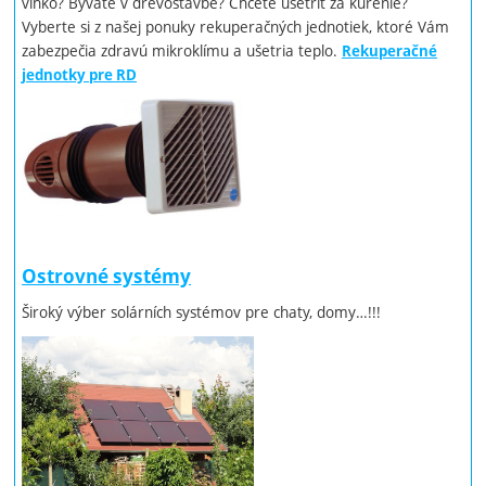
vlhko? Bývate v drevostavbe? Chcete ušetriť za kúrenie?
Vyberte si z našej ponuky rekuperačných jednotiek, ktoré Vám
zabezpečia zdravú mikroklímu a ušetria teplo.
Rekuperačné
jednotky pre RD
Ostrovné systémy
Široký výber solárních systémov pre chaty, domy…!!!