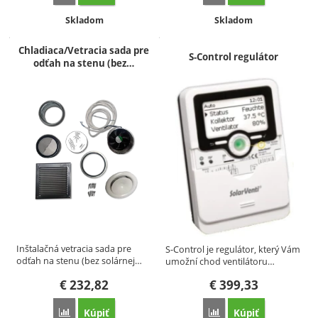
Dostupnosť:
Dostupnosť:
Skladom
Skladom
Chladiaca/Vetracia sada pre
S-Control regulátor
odťah na stenu (bez…
Inštalačná vetracia sada pre
S-Control je regulátor, který Vám
odťah na stenu (bez solárnej…
umožní chod ventilátoru…
€
232,82
€
399,33
Kúpiť
Kúpiť
Porovnať
Porovnať