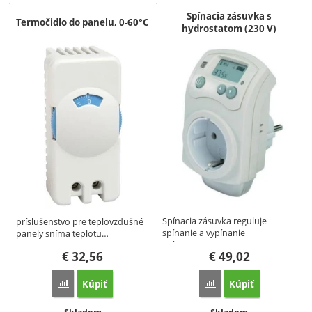
Spínacia zásuvka s
Termočidlo do panelu, 0-60°C
hydrostatom (230 V)
Spínacia zásuvka reguluje
príslušenstvo pre teplovzdušné
spínanie a vypínanie
panely sníma teplotu…
SolarVenti…
€
32,56
€
49,02
Kúpiť
Kúpiť
Porovnať
Porovnať
Dostupnosť:
Dostupnosť: