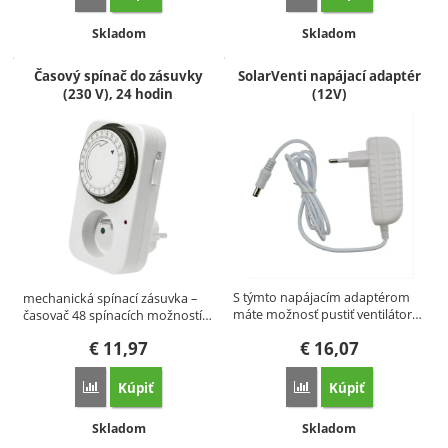
Dostupnosť:
Dostupnosť:
Skladom
Skladom
Časový spínač do zásuvky
SolarVenti napájací adaptér
(230 V), 24 hodin
(12V)
S týmto napájacím adaptérom
mechanická spínací zásuvka –
máte možnosť pustiť ventilátor…
časovač 48 spínacích možností…
€
11,97
€
16,07
Kúpiť
Kúpiť
Porovnať
Porovnať
Dostupnosť:
Dostupnosť:
Skladom
Skladom