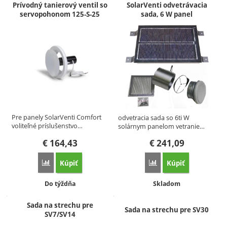
Prívodný tanierový ventil so
SolarVenti odvetrávacia
servopohonom 125-S-25
sada, 6 W panel
Pre panely SolarVenti Comfort
odvetracia sada so 6ti W
voliteľné príslušenstvo…
solárnym panelom vetranie…
€
164,43
€
241,09
Kúpiť
Kúpiť
Porovnať
Porovnať
Dostupnosť:
Dostupnosť:
Do týždňa
Skladom
Sada na strechu pre
Sada na strechu pre SV30
SV7/SV14