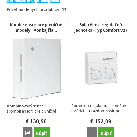
Podľa skladovej dostupnosti
7 - 21 dní
Počet nájdených produktov:
17
Produkty
Kombisensor pre pivničné
SolarVenti regulačná
modely - Vonkajšia…
jednotka (Typ Comfort v2)
Pomocou regulátora je možné
Kombinovaný senzor
ovládať na každom výstupe
(kombisensor) pre pivničné
dva…
modely, ktorý…
€
130,90
€
152,09
Kúpiť
Kúpiť
Porovnať
Porovnať