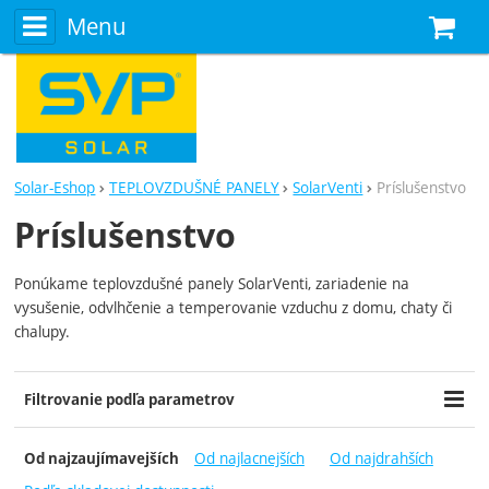
Menu
N
Solar-Eshop
TEPLOVZDUŠNÉ PANELY
SolarVenti
Príslušenstvo
Príslušenstvo
Ponúkame
teplovzdušné
panely
SolarVenti
,
zariadenie
na
vysušenie
,
odvlhčenie
a
temperovanie
vzduchu z
domu
,
chaty
či
chalupy
.
Filtrovanie podľa parametrov
Cena (€)
Dostupnosť
-
Od najlacnejších
Od najdrahších
Od najzaujímavejších
Skladom
Do týždňa