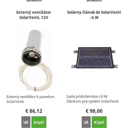
Skladom
Skladom
Externý ventilátor
Solárny článok do SolarVenti
SolarVenti, 12V
- 6 W
Sada príslušenstva s 6 W
Externý ventilátor k panelom
článkom pre systém SolarVenti.
SolarVenti.
€
86,12
€
98,00
Kúpiť
Kúpiť
Porovnať
Porovnať