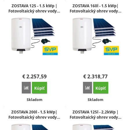
Na dotaz
Produkty
ZOSTAVA 125 - 1.5 kWp |
ZOSTAVA 160l - 1.5 kWp|
Fotovoltaický ohrev vody…
Fotovoltaický ohrev vody…
€
2.257,59
€
2.318,77
Kúpiť
Kúpiť
Porovnať
Porovnať
Dostupnosť:
Dostupnosť:
Skladom
Skladom
ZOSTAVA 200l - 1,5 kWp|
ZOSTAVA 125l - 2,2kWp |
Fotovoltaický ohrev vody…
Fotovoltaický ohrev vody…