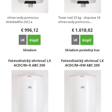
ohrev vody pomocou
Tovar nad 25 kg - doprava 18
striedavého (AC) a
ohrev vody pomocou…
jednosmerného…
€
996,12
€
1.018,02
Kúpiť
Kúpiť
Porovnať
Porovnať
Dostupnosť:
Dostupnosť:
Skladom
Skladom posledný kus
Fotovoltaický ohrievač LX
Fotovoltaický ohrievač LX
ACDC/M+K ABC 200
ACDC/M+KW ABC 200