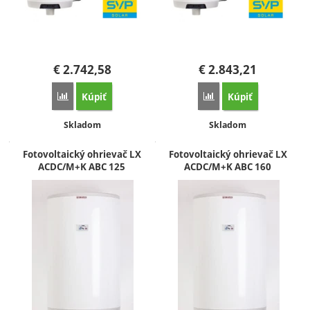
€
2.742,58
€
2.843,21
Kúpiť
Kúpiť
Porovnať
Porovnať
Dostupnosť:
Dostupnosť:
Skladom
Skladom
Fotovoltaický ohrievač LX
Fotovoltaický ohrievač LX
ACDC/M+K ABC 125
ACDC/M+K ABC 160