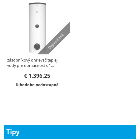
Vypredané
zásobníkový ohrievač teplej
vody pre domácnosť s 1…
€
1.396,25
Dostupnosť:
Dlhodobo nedostupné
Tipy