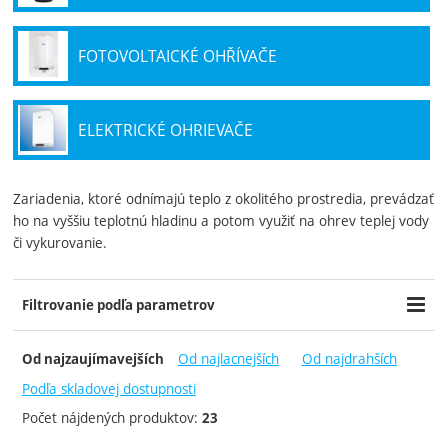
FOTOVOLTAICKÉ OHŘÍVAČE
ELEKTRICKÉ OHRIEVAČE
Zariadenia, ktoré odnímajú teplo z okolitého prostredia, prevádzať
ho na vyššiu teplotnú hladinu a potom využiť na ohrev teplej vody
či vykurovanie.
Filtrovanie podľa parametrov
Cena (€)
Výrobcovia
Dostupnosť
-
Od najlacnejších
Od najdrahších
Od najzaujímavejších
DZ Dražice
Skladom
Regulus
Skladom posledný kus
Podľa skladovej dostupnosti
Do týždňa
Počet nájdených produktov:
23
7 - 21 dní