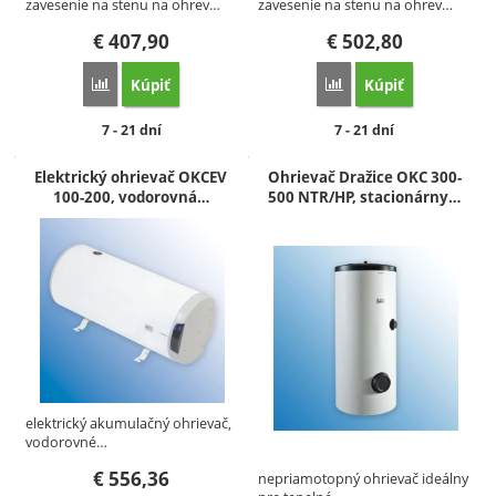
zavesenie na stenu na ohrev…
zavesenie na stenu na ohrev…
€
407,90
€
502,80
Kúpiť
Kúpiť
Porovnať
Porovnať
Dostupnosť:
Dostupnosť:
7 - 21 dní
7 - 21 dní
Elektrický ohrievač OKCEV
Ohrievač Dražice OKC 300-
100-200, vodorovná…
500 NTR/HP, stacionárny…
elektrický akumulačný ohrievač,
vodorovné…
€
556,36
nepriamotopný ohrievač ideálny