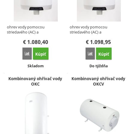
ohrev vody pomocou
ohrev vody pomocou
striedavého (AC) a
striedavého (AC) a
jednosmerného (DC)…
jednosmerného (DC)…
€
1.080,40
€
1.098,95
Kúpiť
Kúpiť
Porovnať
Porovnať
Dostupnosť:
Dostupnosť:
Skladom
Do týždňa
Kombinovaný ohřívač vody
Kombinovaný ohřívač vody
OKC
OKCV