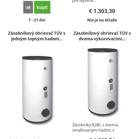
pre tepelné…
Kúpiť
Porovnať
€
1.303,30
Dostupnosť:
Dostupnosť:
7 - 21 dní
Nie je na sklade
Zásobníkový ohrievač TÚV s
Zásobníkový ohrievač TÚV s
jedným topným hadom…
dvoma vykurovacími…
Zásobníky R2BC s dvoma
smaltovanými hadmi, s
možnosťou…