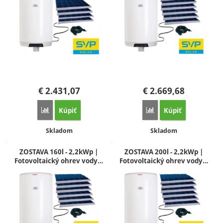
€
2.431,07
€
2.669,68
Kúpiť
Kúpiť
Porovnať
Porovnať
Dostupnosť:
Dostupnosť:
Skladom
Skladom
ZOSTAVA 160l - 2,2kWp |
ZOSTAVA 200l - 2,2kWp |
Fotovoltaický ohrev vody…
Fotovoltaický ohrev vody…