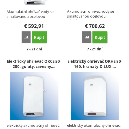
Akumulační ohřívač vody se
Akumulační ohřívač vody se
smaltovanou ocelovou
smaltovanou ocelovou
nádobou o…
nádobou o…
€
592,91
€
700,62
Kúpiť
Kúpiť
Porovnať
Porovnať
Dostupnosť:
Dostupnosť:
7 - 21 dní
7 - 21 dní
Elektrický ohrievač OKCE 50-
Elektrický ohrievač OKHE 80-
200, guľatý, závesný,…
160, hranatý-D-LUX,…
elektrický akumulačný ohrievač,
elektrický akumulačný ohrievač,