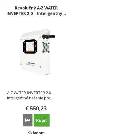
Produkty
Revolučný A-Z WATER
INVERTER 2.0 – Inteligentný…
A-Z WATER INVERTER 2.0 –
inteligentné riešenie pre…
€
550,23
Kúpiť
Porovnať
Dostupnosť:
Skladom