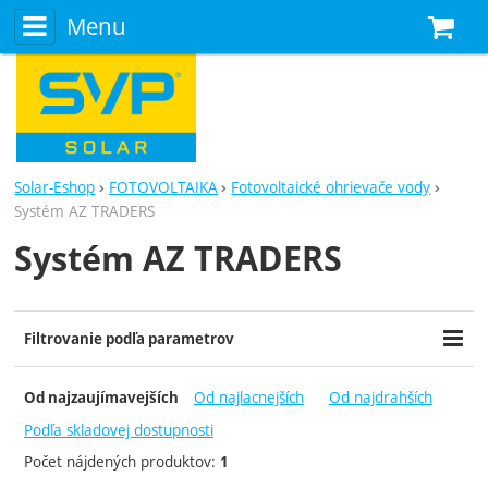
Menu
N
Solar-Eshop
FOTOVOLTAIKA
Fotovoltaické ohrievače vody
Systém AZ TRADERS
Systém AZ TRADERS
Filtrovanie podľa parametrov
Cena (€)
Dostupnosť
-
Od najlacnejších
Od najdrahších
Od najzaujímavejších
Skladom
Podľa skladovej dostupnosti
Počet nájdených produktov:
1