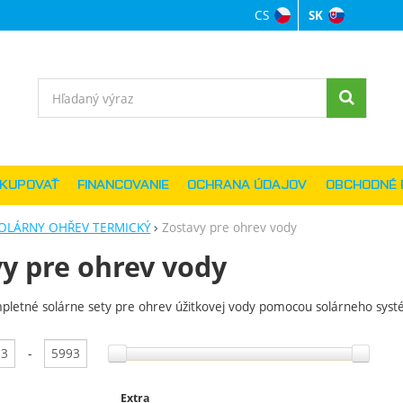
CS
SK
Jazyková verzi
Vyhľadávanie
AKUPOVAŤ
FINANCOVANIE
OCHRANA ÚDAJOV
OBCHODNÉ 
OLÁRNY OHŘEV TERMICKÝ
Zostavy pre ohrev vody
y pre ohrev vody
pletné
solárne
sety pre
ohrev
úžitkovej
vody pomocou
solárneho
sys
anie podľa parametrov
-
Extra