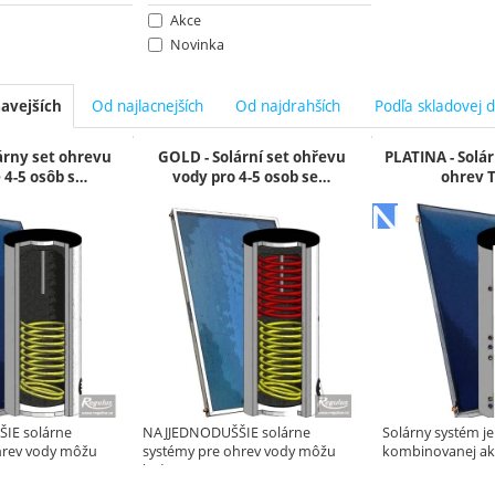
Akce
Novinka
Od najlacnejších
Od najdrahších
Podľa skladovej 
avejších
y
lárny set ohrevu
GOLD - Solární set ohřevu
PLATINA - Solá
 4-5 osôb s…
vody pro 4-5 osob se…
ohrev 
IE solárne
NAJJEDNODUŠŠIE solárne
Solárny systém j
hrev vody môžu
systémy pre ohrev vody môžu
kombinovanej a
byť…