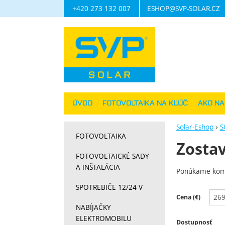
+420 273 132 007
ESHOP@SVP-SOLAR.CZ
Navigácia
ÚVOD
FOTOVOLTAIKA NA KĽÚČ
AKO N
Solar-Eshop
S
FOTOVOLTAIKA
Zostav
FOTOVOLTAICKÉ SADY
A INŠTALÁCIA
Ponúkame
kom
SPOTREBIČE 12/24 V
Filtrov
Cena (€)
NABÍJAČKY
ELEKTROMOBILU
Dostupnosť