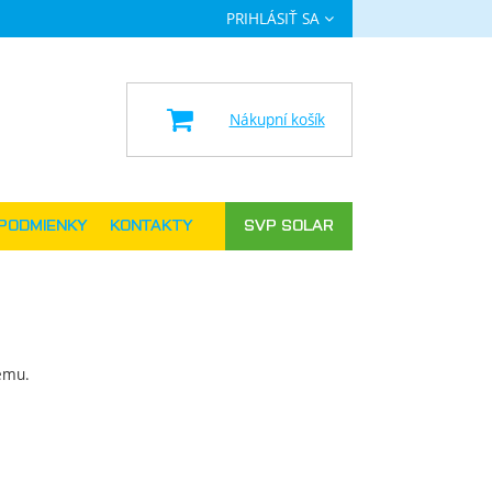
PRIHLÁSIŤ SA
a
Nákupní košík
PODMIENKY
KONTAKTY
SVP SOLAR
tému
.