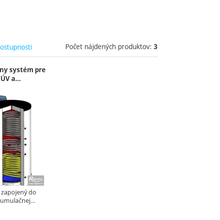
Počet nájdených produktov:
dostupnosti
3
rny systém pre
TÚV a…
e zapojený do
kumulačnej…