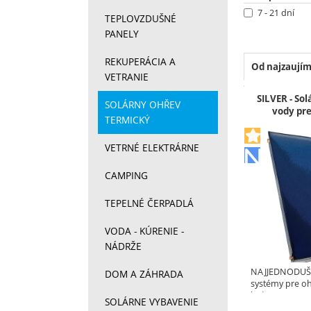
7 - 21 dní
TEPLOVZDUŠNÉ
PANELY
REKUPERÁCIA A
Od najzaujím
VETRANIE
Produkt
SILVER - So
SOLÁRNY OHŘEV
vody pre
TERMICKÝ
VETRNÉ ELEKTRÁRNE
CAMPING
TEPELNÉ ČERPADLÁ
VODA - KÚRENIE -
NÁDRŽE
NAJJEDNODUŠŠ
DOM A ZÁHRADA
systémy pre o
byť…
SOLÁRNE VYBAVENIE