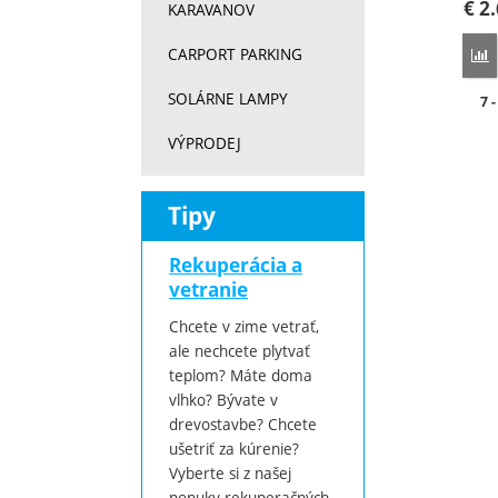
€
2.
KARAVANOV
CARPORT PARKING
P
SOLÁRNE LAMPY
Do
7 
VÝPRODEJ
Tipy
Rekuperácia a
vetranie
Chcete v zime vetrať,
ale nechcete plytvať
teplom? Máte doma
vlhko? Bývate v
drevostavbe? Chcete
ušetriť za kúrenie?
Vyberte si z našej
ponuky rekuperačných