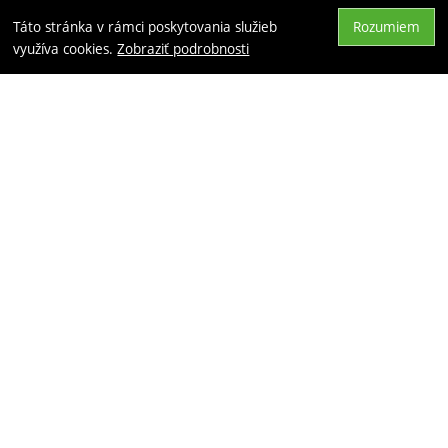
Táto stránka v rámci poskytovania služieb
Rozumiem
Hore
využíva cookies.
Zobraziť podrobnosti
Partneři
© 2026 SVP Solar s.r.o.
beží na
Shopio