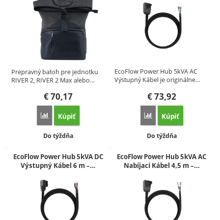
EcoFlow Power Hub 5kVA AC
Prepravný batoh pre jednotku
Výstupný Kábel je originálne…
RIVER 2, RIVER 2 Max alebo…
€
70,17
€
73,92
Kúpiť
Kúpiť
Porovnať
Porovnať
Dostupnosť:
Dostupnosť:
Do týždňa
Do týždňa
EcoFlow Power Hub 5kVA DC
EcoFlow Power Hub 5kVA AC
Výstupný Kábel 6 m –…
Nabíjací Kábel 4,5 m –…