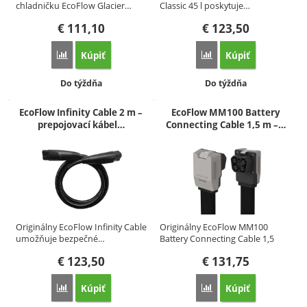
chladničku EcoFlow Glacier…
Classic 45 l poskytuje…
€
111,10
€
123,50
Kúpiť
Kúpiť
Porovnať
Porovnať
Dostupnosť:
Dostupnosť:
Do týždňa
Do týždňa
EcoFlow Infinity Cable 2 m –
EcoFlow MM100 Battery
prepojovací kábel…
Connecting Cable 1,5 m –…
Originálny EcoFlow Infinity Cable
Originálny EcoFlow MM100
umožňuje bezpečné…
Battery Connecting Cable 1,5
m…
€
123,50
€
131,75
Kúpiť
Kúpiť
Porovnať
Porovnať