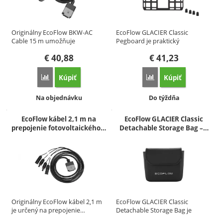
Originálny EcoFlow BKW-AC
EcoFlow GLACIER Classic
Cable 15 m umožňuje
Pegboard je praktický
bezpečné…
organizér…
€
40,88
€
41,23
Kúpiť
Kúpiť
Porovnať
Porovnať
Dostupnosť:
Dostupnosť:
Na objednávku
Do týždňa
EcoFlow kábel 2,1 m na
EcoFlow GLACIER Classic
prepojenie fotovoltaického…
Detachable Storage Bag –…
Originálny EcoFlow kábel 2,1 m
EcoFlow GLACIER Classic
je určený na prepojenie…
Detachable Storage Bag je
praktická…