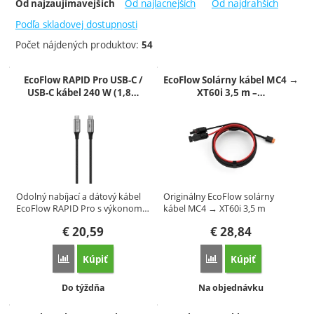
-
Od najlacnejších
Od najdrahších
Od najzaujímavejších
Skladom
Do týždňa
Podľa skladovej dostupnosti
2 týdny
Počet nájdených produktov:
54
Produkty
EcoFlow RAPID Pro USB-C /
EcoFlow Solárny kábel MC4 →
USB-C kábel 240 W (1,8…
XT60i 3,5 m –…
Odolný nabíjací a dátový kábel
Originálny EcoFlow solárny
EcoFlow RAPID Pro s výkonom…
kábel MC4 → XT60i 3,5 m
umožňuje…
€
20,59
€
28,84
Kúpiť
Kúpiť
Porovnať
Porovnať
Dostupnosť:
Dostupnosť:
Do týždňa
Na objednávku