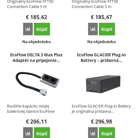
Originálny EcoFlow XT150
Originálny EcoFlow XT150
Connection Cable 5 m
Connection Cable 5 m
umožňuje…
umožňuje…
€
185,42
€
185,47
Kúpiť
Kúpiť
Porovnať
Porovnať
Dostupnosť:
Dostupnosť:
Na objednávku
Na objednávku
EcoFlow DELTA 3 Max Plus
EcoFlow GLACIER Plug-in
Adaptér na pripojenie…
Battery – prídavná…
Rozšírte kapacitu svojej
EcoFlow GLACIER Plug-in Battery
batériovej stanice EcoFlow
je originálna prídavná…
DELTA 3…
€
206,11
€
296,98
Kúpiť
Kúpiť
Porovnať
Porovnať