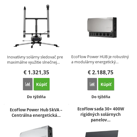
EcoFlow Power HUB je robustný
Inovatívny solárny sledovač pre
a modulárny energetický…
maximálne využitie slnečnej…
€
1.321,35
€
2.188,75
Kúpiť
Kúpiť
Porovnať
Porovnať
Dostupnosť:
Dostupnosť:
Do týždňa
Do týždňa
EcoFlow sada 30× 400W
EcoFlow Power Hub 5kVA –
rigidných solárnych
Centrálna energetická…
panelov…