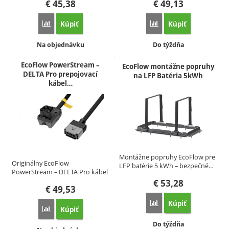
€
45,38
€
49,13
Kúpiť
Kúpiť
Porovnať
Porovnať
Dostupnosť:
Dostupnosť:
Na objednávku
Do týždňa
EcoFlow PowerStream –
EcoFlow montážne popruhy
DELTA Pro prepojovací
na LFP Batéria 5kWh
kábel…
Montážne popruhy EcoFlow pre
Originálny EcoFlow
LFP batérie 5 kWh – bezpečné…
PowerStream – DELTA Pro kábel
0,5 m…
€
53,28
€
49,53
Kúpiť
Porovnať
Kúpiť
Porovnať
Dostupnosť:
Do týždňa