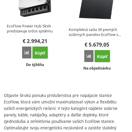
EcoFlow Power Hub 5kVA
Kompletná sada 30 pevných
predstavuje srdce systému
solárnych panelov EcoFlow s…
EcoFlow…
€
2.994,21
€
5.679,05
Kúpiť
Porovnať
Kúpiť
Porovnať
Dostupnosť:
Do týždňa
Dostupnosť:
Na objednávku
Objavte širokú ponuku príslušenstva pre napájacie stanice
EcoFlow, ktorá vám umožní maximalizovať výkon a flexibilitu
vašich energetických riešení. V tejto kategórii nájdete solárne
panely, káble, nabíjačky, adaptéry a ďalšie doplnky, ktoré
zjednodušia a zefektívnia používanie vašich EcoFlow stanice.
Optimalizujte svoju energetickú nezávislosť a zaistite stabilný