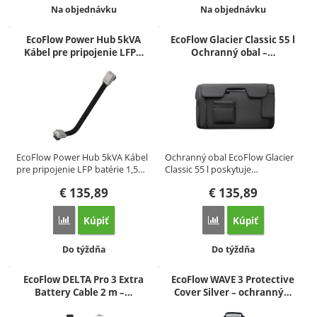
Dostupnosť:
Dostupnosť:
Na objednávku
Na objednávku
EcoFlow Power Hub 5kVA
EcoFlow Glacier Classic 55 l
Kábel pre pripojenie LFP…
Ochranný obal –…
EcoFlow Power Hub 5kVA Kábel
Ochranný obal EcoFlow Glacier
pre pripojenie LFP batérie 1,5…
Classic 55 l poskytuje…
€
135,89
€
135,89
Kúpiť
Kúpiť
Porovnať
Porovnať
Dostupnosť:
Dostupnosť:
Do týždňa
Do týždňa
EcoFlow DELTA Pro 3 Extra
EcoFlow WAVE 3 Protective
Battery Cable 2 m –…
Cover Silver – ochranný…