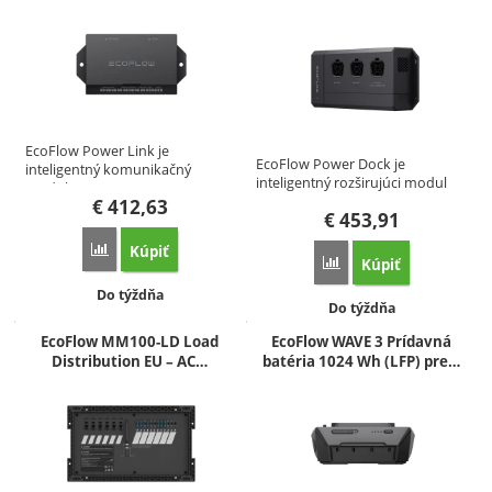
EcoFlow Power Link je
EcoFlow Power Dock je
inteligentný komunikačný
inteligentný rozširujúci modul
modul pre…
pre…
€
412,63
€
453,91
Kúpiť
Porovnať
Kúpiť
Porovnať
Dostupnosť:
Do týždňa
Dostupnosť:
Do týždňa
EcoFlow MM100-LD Load
EcoFlow WAVE 3 Prídavná
Distribution EU – AC…
batéria 1024 Wh (LFP) pre…