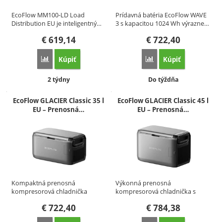
EcoFlow MM100-LD Load
Prídavná batéria EcoFlow WAVE
Distribution EU je inteligentný…
3 s kapacitou 1024 Wh výrazne…
€
619,14
€
722,40
Kúpiť
Kúpiť
Porovnať
Porovnať
Dostupnosť:
Dostupnosť:
2 týdny
Do týždňa
EcoFlow GLACIER Classic 35 l
EcoFlow GLACIER Classic 45 l
EU – Prenosná…
EU – Prenosná…
Kompaktná prenosná
Výkonná prenosná
kompresorová chladnička
kompresorová chladnička s
EcoFlow GLACIER…
objemom 45…
€
722,40
€
784,38