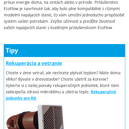
prísun energie doma, na cestách alebo v prírode. Príslušenstvo
EcoFlow je navrhnuté tak, aby bolo plne kompatibilné s rôznymi
modelmi napájacích staníc, čo vám umožní jednoducho prispôsobiť
systém vašim potrebám. Zvýšte účinnosť a predĺžte životnosť
vašich napájacích staníc s kvalitným príslušenstvom EcoFlow
Tipy
Rekuperácia a vetranie
Chcete v zime vetrať, ale nechcete plytvať teplom? Máte doma
vlhko? Bývate v drevostavbe? Chcete ušetriť za kúrenie?
Vyberte si z našej ponuky rekuperačných jednotiek, ktoré Vám
zabezpečia zdravú mikroklímu a ušetria teplo.
Rekuperačné
jednotky pre RD