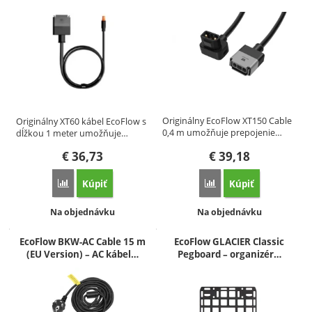
Originálny EcoFlow XT150 Cable
Originálny XT60 kábel EcoFlow s
0,4 m umožňuje prepojenie…
dĺžkou 1 meter umožňuje…
€
36,73
€
39,18
Kúpiť
Kúpiť
Porovnať
Porovnať
Dostupnosť:
Dostupnosť:
Na objednávku
Na objednávku
EcoFlow BKW-AC Cable 15 m
EcoFlow GLACIER Classic
(EU Version) – AC kábel…
Pegboard – organizér…