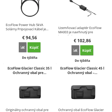
EcoFlow Power Hub 5kVA
Uzemňovací adaptér EcoFlow
Solárny Pripojovací Kábel je…
MA003 je navrhnutý pre
bezpečné…
€
94,56
€
102,86
Kúpiť
Porovnať
Kúpiť
Porovnať
Dostupnosť:
Do týždňa
Dostupnosť:
Do týždňa
EcoFlow Glacier Classic 35 l
EcoFlow Glacier Classic 45 l
Ochranný obal pre…
Ochranný obal –…
Originálny ochranný obal pre
Ochranný obal EcoFlow Glacier