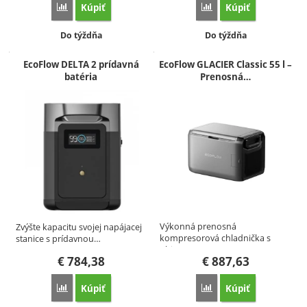
Kúpiť
Kúpiť
Porovnať
Porovnať
Dostupnosť:
Dostupnosť:
Do týždňa
Do týždňa
EcoFlow DELTA 2 prídavná
EcoFlow GLACIER Classic 55 l –
batéria
Prenosná…
Výkonná prenosná
Zvýšte kapacitu svojej napájacej
kompresorová chladnička s
stanice s prídavnou…
objemom 55…
€
784,38
€
887,63
Kúpiť
Kúpiť
Porovnať
Porovnať