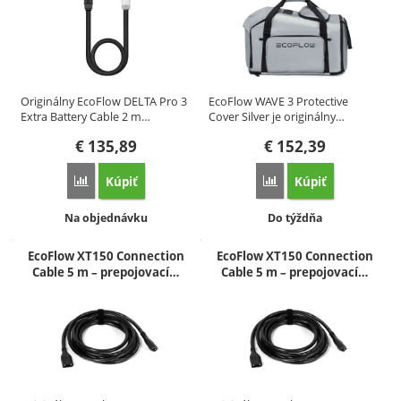
Originálny EcoFlow DELTA Pro 3
EcoFlow WAVE 3 Protective
Extra Battery Cable 2 m…
Cover Silver je originálny…
€
135,89
€
152,39
Kúpiť
Kúpiť
Porovnať
Porovnať
Dostupnosť:
Dostupnosť:
Na objednávku
Do týždňa
EcoFlow XT150 Connection
EcoFlow XT150 Connection
Cable 5 m – prepojovací…
Cable 5 m – prepojovací…