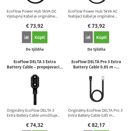
EcoFlow Power Hub 5kVA DC
EcoFlow Power Hub 5kVA AC
Výstupný Kábel je originálne…
Nabíjací Kábel je originálne…
€
73,92
€
73,92
Kúpiť
Kúpiť
Porovnať
Porovnať
Dostupnosť:
Dostupnosť:
Do týždňa
Do týždňa
EcoFlow DELTA 3 Extra
EcoFlow DELTA Pro 3 Extra
Battery Cable – prepojovací…
Battery Cable 0,85 m –…
Originálny EcoFlow DELTA 3
Originálny EcoFlow DELTA Pro 3
Extra Battery Cable umožňuje…
Extra Battery Cable 0,85 m…
€
74,32
€
82,17