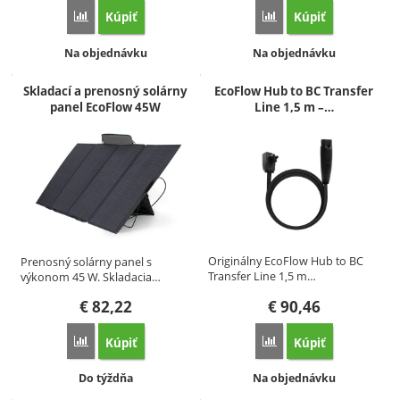
Kúpiť
Kúpiť
Porovnať
Porovnať
Dostupnosť:
Dostupnosť:
Na objednávku
Na objednávku
Skladací a prenosný solárny
EcoFlow Hub to BC Transfer
panel EcoFlow 45W
Line 1,5 m –…
Originálny EcoFlow Hub to BC
Prenosný solárny panel s
Transfer Line 1,5 m…
výkonom 45 W. Skladacia…
€
82,22
€
90,46
Kúpiť
Kúpiť
Porovnať
Porovnať
Dostupnosť:
Dostupnosť:
Do týždňa
Na objednávku