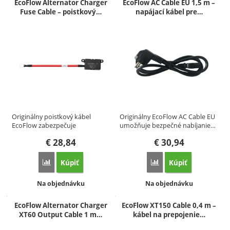
EcoFlow Alternator Charger
EcoFlow AC Cable EU 1,5 m –
Fuse Cable – poistkový…
napájací kábel pre…
Originálny poistkový kábel
Originálny EcoFlow AC Cable EU
EcoFlow zabezpečuje
umožňuje bezpečné nabíjanie…
bezpečné…
€
28,84
€
30,94
Kúpiť
Kúpiť
Porovnať
Porovnať
Dostupnosť:
Dostupnosť:
Na objednávku
Na objednávku
EcoFlow Alternator Charger
EcoFlow XT150 Cable 0,4 m –
XT60 Output Cable 1 m…
kábel na prepojenie…