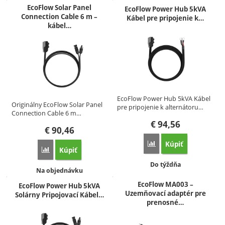
EcoFlow Solar Panel
EcoFlow Power Hub 5kVA
Connection Cable 6 m –
Kábel pre pripojenie k…
kábel…
EcoFlow Power Hub 5kVA Kábel
Originálny EcoFlow Solar Panel
pre pripojenie k alternátoru…
Connection Cable 6 m…
€
94,56
€
90,46
Kúpiť
Porovnať
Kúpiť
Porovnať
Dostupnosť:
Do týždňa
Dostupnosť:
Na objednávku
EcoFlow MA003 –
EcoFlow Power Hub 5kVA
Uzemňovací adaptér pre
Solárny Pripojovací Kábel…
prenosné…