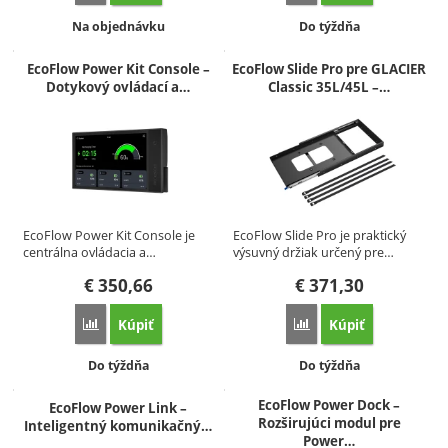
Dostupnosť:
Dostupnosť:
Na objednávku
Do týždňa
EcoFlow Power Kit Console –
EcoFlow Slide Pro pre GLACIER
Dotykový ovládací a…
Classic 35L/45L –…
EcoFlow Power Kit Console je
EcoFlow Slide Pro je praktický
centrálna ovládacia a…
výsuvný držiak určený pre…
€
350,66
€
371,30
Kúpiť
Kúpiť
Porovnať
Porovnať
Dostupnosť:
Dostupnosť:
Do týždňa
Do týždňa
EcoFlow Power Dock –
EcoFlow Power Link –
Rozširujúci modul pre
Inteligentný komunikačný…
Power…