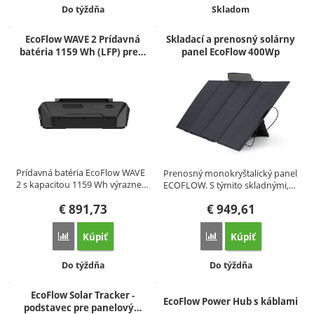
Dostupnosť:
Dostupnosť:
Do týždňa
Skladom
EcoFlow WAVE 2 Prídavná
Skladací a prenosný solárny
batéria 1159 Wh (LFP) pre…
panel EcoFlow 400Wp
Prídavná batéria EcoFlow WAVE
Prenosný monokryštalický panel
2 s kapacitou 1159 Wh výrazne…
ECOFLOW. S týmito skladnými,…
€
891,73
€
949,61
Kúpiť
Kúpiť
Porovnať
Porovnať
Dostupnosť:
Dostupnosť:
Do týždňa
Do týždňa
EcoFlow Solar Tracker -
EcoFlow Power Hub s káblami
podstavec pre panelový…