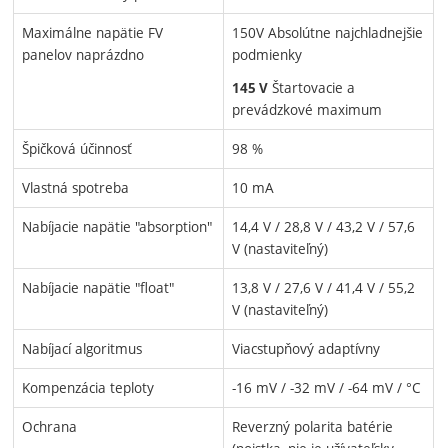
Maximálne napätie FV
150V Absolútne najchladnejšie
panelov naprázdno
podmienky
Štartovacie a
145 V
prevádzkové maximum
Špičková účinnosť
98 %
Vlastná spotreba
10 mA
Nabíjacie napätie "absorption"
14,4 V / 28,8 V / 43,2 V / 57,6
V (nastaviteľný)
Nabíjacie napätie "float"
13,8 V / 27,6 V / 41,4 V / 55,2
V (nastaviteľný)
Nabíjací algoritmus
Viacstupňový adaptívny
Kompenzácia teploty
-16 mV / -32 mV / -64 mV / °C
Ochrana
Reverzný polarita batérie