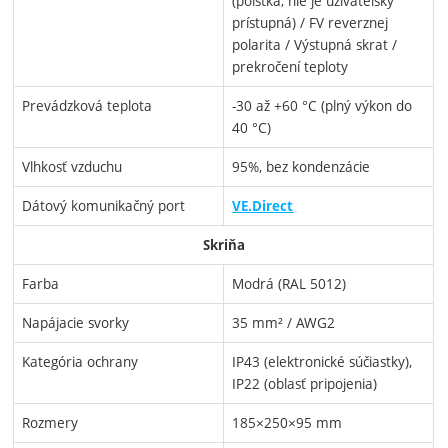
(poistka, nie je užívateľsky
prístupná) / FV reverznej
polarita / Výstupná skrat /
prekročení teploty
Prevádzková teplota
-30 až +60 °C (plný výkon do
40 °C)
Vlhkosť vzduchu
95%, bez kondenzácie
Dátový komunikačný port
VE.Direct
Skriňa
Farba
Modrá (RAL 5012)
Napájacie svorky
35 mm² / AWG2
Kategória ochrany
IP43 (elektronické súčiastky),
IP22 (oblasť pripojenia)
Rozmery
185×250×95 mm