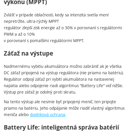
výkonu (MPPT)
Zvlášť v prípade oblačnosti, kedy sa intenzita svetla mení
nepretržite, ultra-rýchly MPPT
regulátor zlepší zisk energie až o 30% v porovnaní s regulátormi
PWM a až o 10%
v porovnaní s pomalšími regulátormi MPPT.
Záťaž na výstupe
Nadmernému vybitiu akumulátora možno zabrániť ak je všetka
DC záťaž pripojená na výstup regulátora (nie priamo na batériu).
Regulátor odpojí záťaž pri vybití akumulátora na nastavenej
napätia alebo odpojenie riadi algoritmus "Battery Life" viď nižšie.
Výstup pre záťaž je odolný proti skratu.
Na tento výstup ale nesmie byť pripojený menič, ten pripojte
priamo na batériu. Jeho odpájanie môže riadiť vlastný algoritmus
meniča alebo
doplnková ochrana
.
Battery Life: inteligentná správa batérií