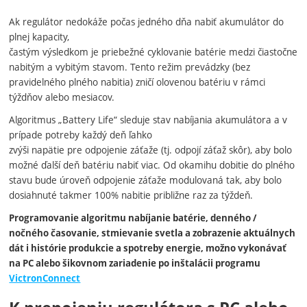
Ak regulátor nedokáže počas jedného dňa nabiť akumulátor do
plnej kapacity,
častým výsledkom je priebežné cyklovanie batérie medzi čiastočne
nabitým a vybitým stavom. Tento režim prevádzky (bez
pravidelného plného nabitia) zničí olovenou batériu v rámci
týždňov alebo mesiacov.
Algoritmus „Battery Life“ sleduje stav nabíjania akumulátora a v
prípade potreby každý deň ľahko
zvýši napätie pre odpojenie záťaže (tj. odpojí záťaž skôr), aby bolo
možné ďalší deň batériu nabiť viac. Od okamihu dobitie do plného
stavu bude úroveň odpojenie záťaže modulovaná tak, aby bolo
dosiahnuté takmer 100% nabitie približne raz za týždeň.
Programovanie algoritmu nabíjanie batérie, denného /
nočného časovanie, stmievanie svetla a zobrazenie aktuálnych
dát i histórie produkcie a spotreby energie, možno vykonávať
na PC alebo šikovnom zariadenie po inštalácii programu
VictronConnect