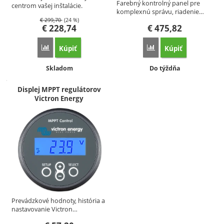
Farebný kontrolný panel pre
centrom vašej inštalácie.
komplexnú správu, riadenie…
Venus…
€
299,70
(24 %)
€
228,74
€
475,82
Kúpiť
Kúpiť
Porovnať
Porovnať
Dostupnosť:
Dostupnosť:
Skladom
Do týždňa
Displej MPPT regulátorov
Victron Energy
Prevádzkové hodnoty, história a
nastavovanie Victron…