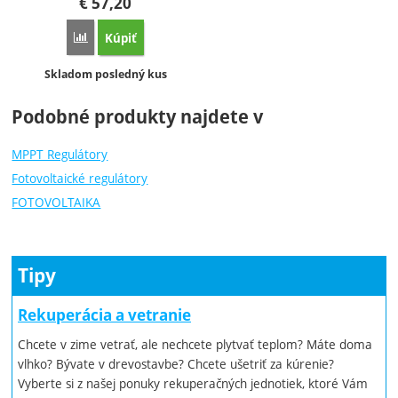
€
57,20
Kúpiť
Porovnať
Dostupnosť:
Skladom posledný kus
Podobné produkty najdete v
MPPT Regulátory
Fotovoltaické regulátory
FOTOVOLTAIKA
Tipy
Rekuperácia a vetranie
Chcete v zime vetrať, ale nechcete plytvať teplom? Máte doma
vlhko? Bývate v drevostavbe? Chcete ušetriť za kúrenie?
Vyberte si z našej ponuky rekuperačných jednotiek, ktoré Vám