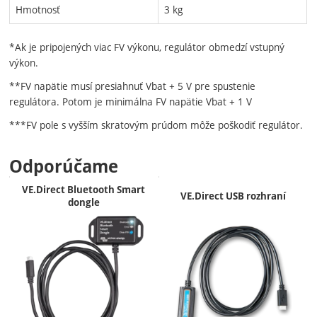
Hmotnosť
3 kg
*Ak je pripojených viac FV výkonu, regulátor obmedzí vstupný
výkon.
**FV napätie musí presiahnuť Vbat + 5 V pre spustenie
regulátora. Potom je minimálna FV napätie Vbat + 1 V
***FV pole s vyšším skratovým prúdom môže poškodiť regulátor.
Odporúčame
VE.Direct Bluetooth Smart
VE.Direct USB rozhraní
dongle