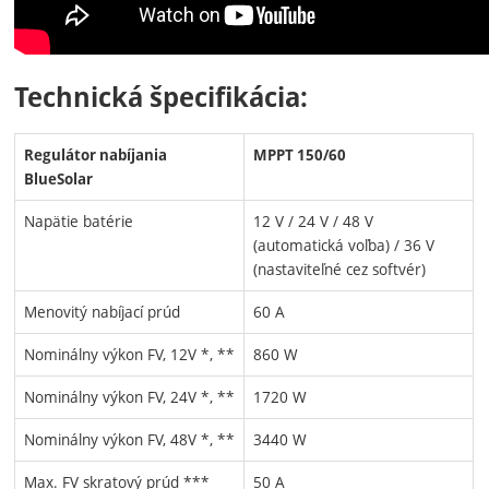
Technická špecifikácia:
Regulátor nabíjania
MPPT 150/60
BlueSolar
Napätie batérie
12 V / 24 V / 48 V
(automatická voľba) / 36 V
(nastaviteľné cez softvér)
Menovitý nabíjací prúd
60 A
Nominálny výkon FV, 12V *, **
860 W
Nominálny výkon FV, 24V *, **
1720 W
Nominálny výkon FV, 48V *, **
3440 W
Max. FV skratový prúd ***
50 A