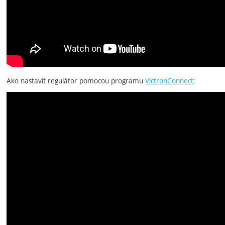
Ako nastaviť regulátor pomocou programu
VictronConnect
: