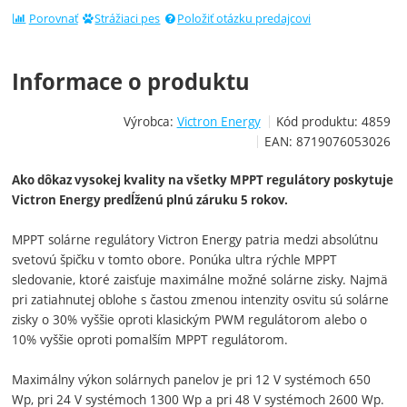
Porovnať
Strážiaci pes
Položiť otázku predajcovi
Informace o produktu
Výrobca:
Victron Energy
Kód produktu:
4859
EAN:
8719076053026
Ako dôkaz vysokej kvality na všetky MPPT regulátory poskytuje
Victron Energy predĺženú plnú záruku 5 rokov.
MPPT solárne regulátory Victron Energy patria medzi absolútnu
svetovú špičku v tomto obore. Ponúka ultra rýchle MPPT
sledovanie, ktoré zaisťuje maximálne možné solárne zisky. Najmä
pri zatiahnutej oblohe s častou zmenou intenzity osvitu sú solárne
zisky o 30% vyššie oproti klasickým PWM regulátorom alebo o
10% vyššie oproti pomalším MPPT regulátorom.
Maximálny výkon solárnych panelov je pri 12 V systémoch 650
Wp, pri 24 V systémoch 1300 Wp a pri 48 V systémoch 2600 Wp.