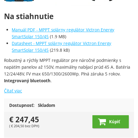
Na stiahnutie
Manuál PDF - MPPT solárny regulátor Victron Energy
SmartSolar 150/45
(1.9 MB)
Datasheet - MPPT solárny regulátor Victron Energy
SmartSolar 150/45
(219.8 kB)
Robustný a rýchly MPPT regulátor pre náročné podmienky s
napätím panelov až 150V, maximálny nabíjací prúd 45 A. Batéria
12/24/48V, FV max 650/1300/2600Wp. Plná záruka 5 rokov.
.
Integrovaný bluetooth
Čítať viac
Dostupnosť:
Skladom
€
247,45
Kúpiť
(
€
204,50
bez DPH)