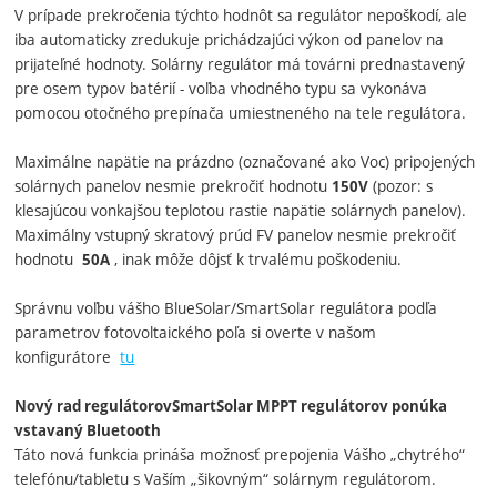
V prípade prekročenia týchto hodnôt sa regulátor nepoškodí, ale
iba automaticky zredukuje prichádzajúci výkon od panelov na
prijateľné hodnoty. Solárny regulátor má továrni prednastavený
pre osem typov batérií - voľba vhodného typu sa vykonáva
pomocou otočného prepínača umiestneného na tele regulátora.
Maximálne napätie na prázdno (označované ako Voc) pripojených
solárnych panelov nesmie prekročiť hodnotu
(pozor: s
150V
klesajúcou vonkajšou teplotou rastie napätie solárnych panelov).
Maximálny vstupný skratový prúd FV panelov nesmie prekročiť
hodnotu
, inak môže dôjsť k trvalému poškodeniu.
50A
Správnu voľbu vášho BlueSolar/SmartSolar regulátora podľa
parametrov fotovoltaického poľa si overte v našom
konfigurátore
tu
Nový rad regulátorovSmartSolar MPPT regulátorov ponúka
vstavaný Bluetooth
Táto nová funkcia prináša možnosť prepojenia Vášho „chytrého“
telefónu/tabletu s Vaším „šikovným“ solárnym regulátorom.