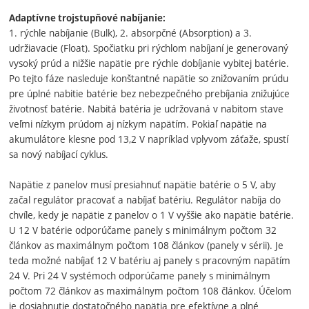
Adaptívne trojstupňové nabíjanie:
1. rýchle nabíjanie (Bulk), 2. absorpčné (Absorption) a 3.
udržiavacie (Float). Spočiatku pri rýchlom nabíjaní je generovaný
vysoký prúd a nižšie napätie pre rýchle dobíjanie vybitej batérie.
Po tejto fáze nasleduje konštantné napätie so znižovaním prúdu
pre úplné nabitie batérie bez nebezpečného prebíjania znižujúce
životnosť batérie. Nabitá batéria je udržovaná v nabitom stave
veľmi nízkym prúdom aj nízkym napätím. Pokiaľ napätie na
akumulátore klesne pod 13,2 V napríklad vplyvom záťaže, spustí
sa nový nabíjací cyklus.
Napätie z panelov musí presiahnuť napätie batérie o 5 V, aby
začal regulátor pracovať a nabíjať batériu. Regulátor nabíja do
chvíle, kedy je napätie z panelov o 1 V vyššie ako napätie batérie.
U 12 V batérie odporúčame panely s minimálnym počtom 32
článkov as maximálnym počtom 108 článkov (panely v sérii). Je
teda možné nabíjať 12 V batériu aj panely s pracovným napätím
24 V. Pri 24 V systémoch odporúčame panely s minimálnym
počtom 72 článkov as maximálnym počtom 108 článkov. Účelom
je dosiahnutie dostatočného napätia pre efektívne a plné