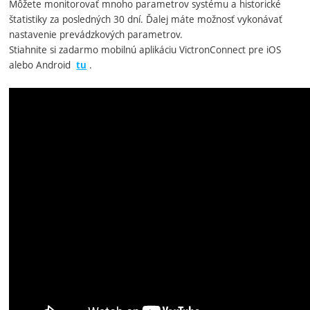
Môžete monitorovať mnoho parametrov systému a historické
štatistiky za posledných 30 dní. Ďalej máte možnosť vykonávať
nastavenie prevádzkových parametrov.
Stiahnite si zadarmo mobilnú aplikáciu VictronConnect pre iOS
alebo Android
.
tu