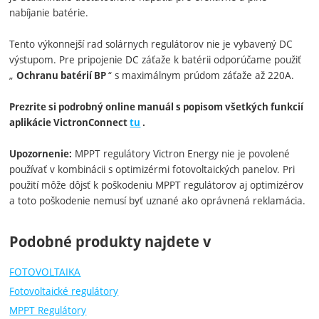
nabíjanie batérie.
Tento výkonnejší rad solárnych regulátorov nie je vybavený DC
výstupom. Pre pripojenie DC záťaže k batérii odporúčame použiť
„
“ s maximálnym prúdom záťaže až 220A.
Ochranu batérií BP
Prezrite si podrobný online manuál s popisom všetkých funkcií
aplikácie VictronConnect
tu
.
MPPT regulátory Victron Energy nie je povolené
Upozornenie:
používať v kombinácii s optimizérmi fotovoltaických panelov. Pri
použití môže dôjsť k poškodeniu MPPT regulátorov aj optimizérov
a toto poškodenie nemusí byť uznané ako oprávnená reklamácia.
Podobné produkty najdete v
FOTOVOLTAIKA
Fotovoltaické regulátory
MPPT Regulátory