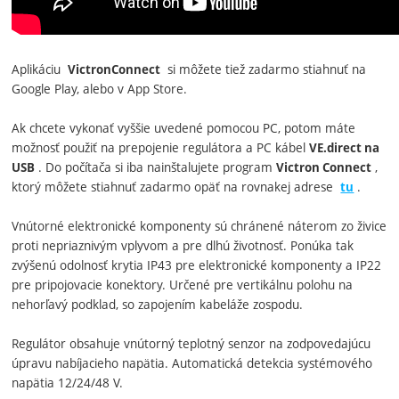
Aplikáciu
si môžete tiež zadarmo stiahnuť na
VictronConnect
Google Play, alebo v App Store.
Ak chcete vykonať vyššie uvedené pomocou PC, potom máte
možnosť použiť na prepojenie regulátora a PC kábel
VE.direct na
. Do počítača si iba nainštalujete program
,
USB
Victron Connect
ktorý môžete stiahnuť zadarmo opäť na rovnakej adrese
.
tu
Vnútorné elektronické komponenty sú chránené náterom zo živice
proti nepriaznivým vplyvom a pre dlhú životnosť. Ponúka tak
zvýšenú odolnosť krytia IP43 pre elektronické komponenty a IP22
pre pripojovacie konektory. Určené pre vertikálnu polohu na
nehorľavý podklad, so zapojením kabeláže zospodu.
Regulátor obsahuje vnútorný teplotný senzor na zodpovedajúcu
úpravu nabíjacieho napätia. Automatická detekcia systémového
napätia 12/24/48 V.