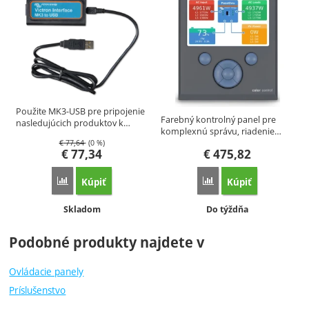
Použite MK3-USB pre pripojenie
Farebný kontrolný panel pre
nasledujúcich produktov k…
komplexnú správu, riadenie…
€
77,64
(0 %)
€
77,34
€
475,82
Kúpiť
Kúpiť
Porovnať
Porovnať
Dostupnosť:
Dostupnosť:
Skladom
Do týždňa
Podobné produkty najdete v
Ovládacie panely
Príslušenstvo