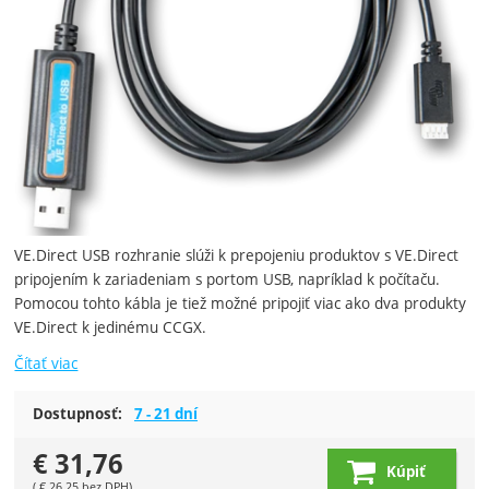
VE.Direct USB rozhranie slúži k prepojeniu produktov s VE.Direct
pripojením k zariadeniam s portom USB, napríklad k počítaču.
Pomocou tohto kábla je tiež možné pripojiť viac ako dva produkty
VE.Direct k jedinému CCGX.
Čítať viac
Dostupnosť:
7 - 21 dní
€
31,76
Kúpiť
(
€
26,25
bez DPH)