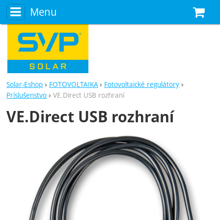
Menu
N
Solar-Eshop
FOTOVOLTAIKA
Fotovoltaické regulátory
Príslušenstvo
VE.Direct USB rozhraní
VE.Direct USB rozhraní
Fotografie