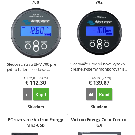
700
702
Sledovače BMV sú nové vysoko
Sledovač stavu BMV 700 pre
presné systémy monitorovania…
jednu batériu sledovač…
€
146,61
(23 %)
€
186,40
(25 %)
€
112,30
€
139,87
Kúpiť
Kúpiť
Porovnať
Porovnať
Dostupnosť:
Dostupnosť:
Skladom
Skladom
PC rozhranie Victron Energy
Victron Energy Color Control
MK3-USB
GX