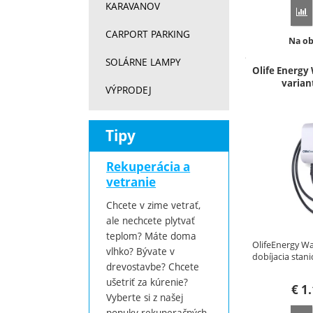
KARAVANOV
P
CARPORT PARKING
Dostu
Na o
SOLÁRNE LAMPY
Olife Energy
varian
VÝPRODEJ
Tipy
Rekuperácia a
vetranie
Chcete v zime vetrať,
ale nechcete plytvať
teplom? Máte doma
OlifeEnergy Wa
vlhko? Bývate v
dobíjacia stan
drevostavbe? Chcete
ušetriť za kúrenie?
€
1.
Vyberte si z našej
ponuky rekuperačných