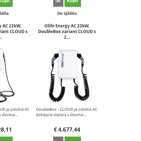
Kúpiť
Kúpiť
ovnať
Porovnať
pnosť:
Dostupnosť:
ždňa
Do týždňa
y AC 22kW,
Olife Energy AC 22kW,
iant CLOUD s
DoubleBox variant CLOUD s
…
2…
UD je odolná AC
DoubleBox - CLOUD je odolná AC
a s dvoma…
dobíjacia stanica s dvoma…
28,11
€
4.677,44