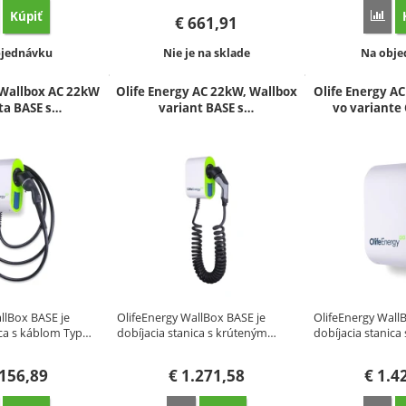
Kúpiť
orovnať
Por
€
661,91
pnosť:
Dostupnosť:
Dostupn
bjednávku
Nie je na sklade
Na obje
 Wallbox AC 22kW
Olife Energy AC 22kW, Wallbox
Olife Energy A
ta BASE s…
variant BASE s…
vo variante
llBox BASE je
OlifeEnergy WallBox BASE je
OlifeEnergy Wall
ica s káblom Typ…
dobíjacia stanica s krúteným…
dobíjacia stanica
156,89
€
1.271,58
€
1.4