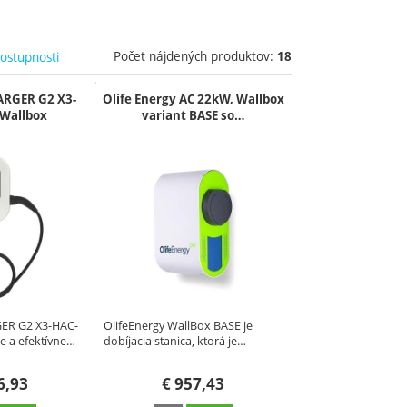
Počet nájdených produktov:
dostupnosti
18
RGER G2 X3-
Olife Energy AC 22kW, Wallbox
Wallbox
variant BASE so…
ER G2 X3-HAC-
OlifeEnergy WallBox BASE je
e a efektívne…
dobíjacia stanica, ktorá je…
6,93
€
957,43