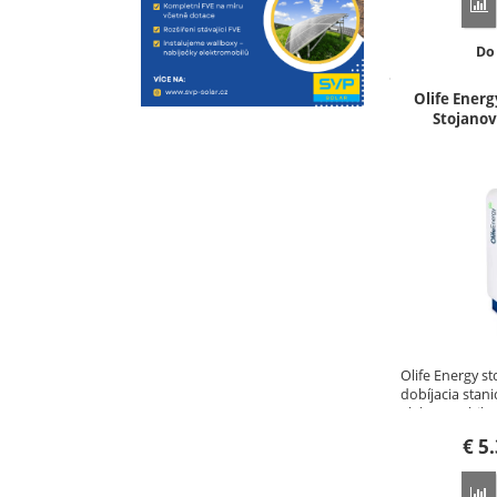
P
Do
Do
Olife Ener
Stojanov
Olife Energy s
dobíjacia stani
elektromobilo
€
5.
P