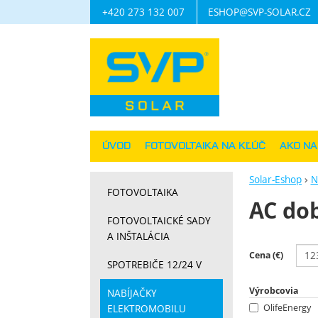
+420 273 132 007
ESHOP@SVP-SOLAR.CZ
Navigácia
ÚVOD
FOTOVOLTAIKA NA KĽÚČ
AKO N
Solar-Eshop
N
FOTOVOLTAIKA
AC dob
FOTOVOLTAICKÉ SADY
A INŠTALÁCIA
Filtrov
Cena (€)
SPOTREBIČE 12/24 V
Výrobcovia
NABÍJAČKY
ELEKTROMOBILU
OlifeEnergy