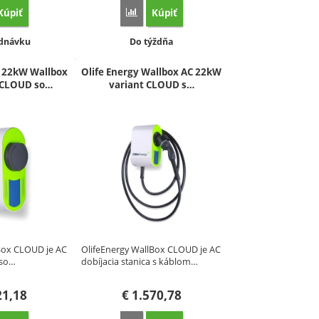
Kúpiť
Kúpiť
ovnať
Porovnať
osť:
Dostupnosť:
dnávku
Do týždňa
C 22kW Wallbox
Olife Energy Wallbox AC 22kW
 CLOUD so…
variant CLOUD s…
Box CLOUD je AC
OlifeEnergy WallBox CLOUD je AC
 so…
dobíjacia stanica s káblom…
21,18
€
1.570,78