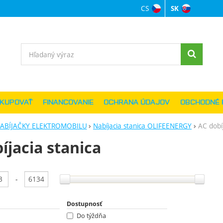
CS
SK
Jazyková verzi
Vyhľadávanie
AKUPOVAŤ
FINANCOVANIE
OCHRANA ÚDAJOV
OBCHODNÉ 
ABÍJAČKY ELEKTROMOBILU
Nabíjacia stanica OLIFEENERGY
AC dobíj
íjacia stanica
anie podľa parametrov
-
Dostupnosť
Do týždňa