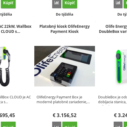
Kúpiť
Kúpiť
orovnať
Porovnať
Por
stupnosť:
Dostupnosť:
Dostu
 týždňa
Do týždňa
Do tý
 AC 22kW, Wallbox
Platobný kiosk OlifeEnergy
Olife Energ
t CLOUD s…
Payment Kiosk
DoubleBox vari
allBox CLOUD je AC
OlifeEnergy Payment Box je
DoubleBox je od
ca s…
moderné platobné zariadenie,…
dobíjacia stanica,
určená…
695,45
€
3.156,52
€
3.2