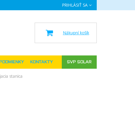
PRIHLÁSIŤ SA
a
Nákupní košík
PODMIENKY
KONTAKTY
SVP SOLAR
acia stanica