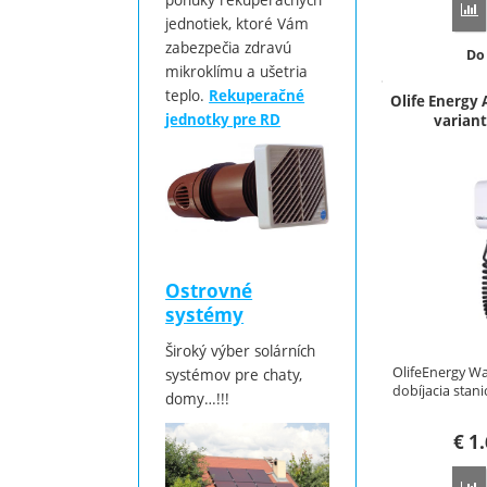
P
jednotiek, ktoré Vám
zabezpečia zdravú
Do
Do
mikroklímu a ušetria
teplo.
Rekuperačné
Olife Energy
jednotky pre RD
varian
Ostrovné
systémy
Široký výber solárních
OlifeEnergy W
systémov pre chaty,
dobíjacia stani
domy…!!!
€
1.