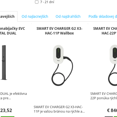
7 - 21 dní
Od najlacnejších
Od najdrahších
Podľa skladovej 
avejších
y
onabíjačky EVC
SMART EV CHARGER G2 X3-
SMART EV CHA
TAL DUAL
HAC-11P Wallbox
HAC-22P 
DUAL je efektívna
SMART EV CHARG
ica pre…
22P ponúka rýchl
SMART EV CHARGER G2 X3-HAC-
23,52
€
84
11P je vašou bránou na rýchle a…