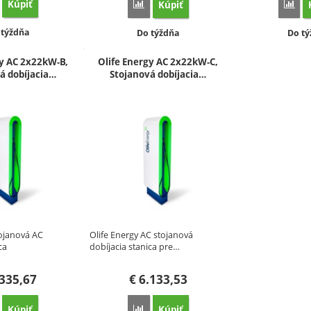
Kúpiť
orovnať
Kúpiť
Porovnať
Por
stupnosť:
 týždňa
Dostupnosť:
Dostu
Do týždňa
Do tý
gy AC 2x22kW-B,
Olife Energy AC 2x22kW-C,
á dobíjacia…
Stojanová dobíjacia…
tojanová AC
Olife Energy AC stojanová
ca
dobíjacia stanica pre…
v…
335,67
€
6.133,53
Kúpiť
Kúpiť
orovnať
Porovnať