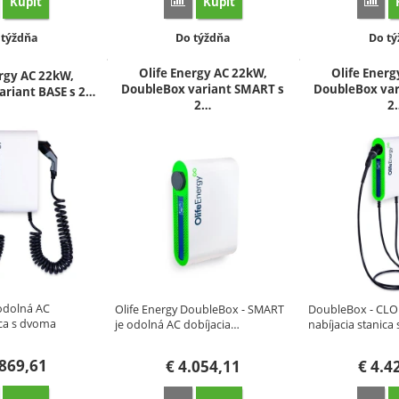
Kúpiť
Kúpiť
orovnať
Porovnať
Por
stupnosť:
Dostupnosť:
Dostu
 týždňa
Do týždňa
Do tý
Olife Energy AC 22kW,
Olife Energ
ergy AC 22kW,
DoubleBox variant SMART s
DoubleBox var
ariant BASE s 2…
2…
2
odolná AC
Olife Energy DoubleBox - SMART
DoubleBox - CLO
ica s dvoma
je odolná AC dobíjacia…
nabíjacia stanic
869,61
€
4.054,11
€
4.4