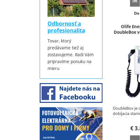
P
Do
Do
Odbornosť a
Olife En
profesionalita
DoubleBox v
Tovar, ktorý
predávame tiež aj
zostavujeme. Radi Vám
pripravíme ponuku na
mieru
DoubleBox je 
dobíjacia stan
krútenými…
€
3.