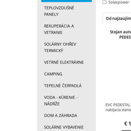
Solaxpower
TEPLOVZDUŠNÉ
PANELY
Od najzaujím
REKUPERÁCIA A
Produkt
Stojan aut
VETRANIE
PEDES
SOLÁRNY OHŘEV
TERMICKÝ
VETRNÉ ELEKTRÁRNE
CAMPING
TEPELNÉ ČERPADLÁ
VODA - KÚRENIE -
NÁDRŽE
EVC PEDESTAL 
nabíjacia stan
DOM A ZÁHRADA
€
1
SOLÁRNE VYBAVENIE