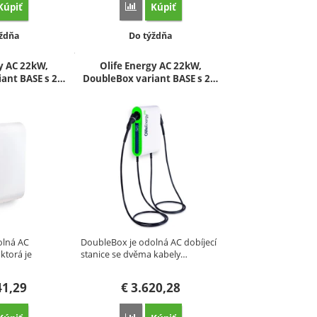
Kúpiť
Kúpiť
ovnať
Porovnať
pnosť:
Dostupnosť:
ždňa
Do týždňa
y AC 22kW,
Olife Energy AC 22kW,
ant BASE s 2…
DoubleBox variant BASE s 2…
olná AC
DoubleBox je odolná AC dobíjecí
 ktorá je
stanice se dvěma kabely…
41,29
€
3.620,28