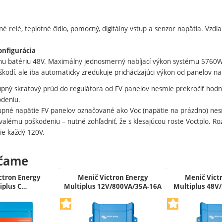
 relé, teplotné čidlo, pomocný, digitálny vstup a senzor napätia. Vzdia
nfigurácia
nu batériu 48V. Maximálny jednosmerný nabíjací výkon systému 5760W.
kodí, ale iba automaticky zredukuje prichádzajúci výkon od panelov na
pný skratový prúd do regulátora od FV panelov nesmie prekročiť hodn
deniu.
pné napätie FV panelov označované ako Voc (napätie na prázdno) nes
rvalému poškodeniu – nutné zohľadniť, že s klesajúcou roste Voctplo.
ie každý 120V.
čame
ctron Energy
Menič Victron Energy
Menič Vict
iplus C…
Multiplus 12V/800VA/35A-16A
Multiplus 48V