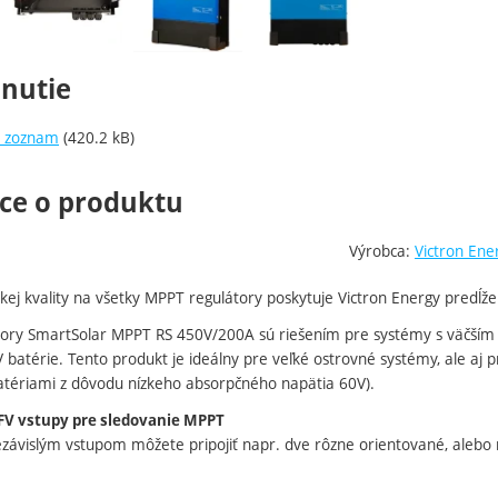
hnutie
ý zoznam
(420.2 kB)
ce o produktu
Výrobca:
Victron Ene
kej kvality na všetky MPPT regulátory poskytuje Victron Energy predĺže
tory SmartSolar MPPT RS 450V/200A sú riešením pre systémy s väčším
V batérie. Tento produkt je ideálny pre veľké ostrovné systémy, ale aj p
atériami z dôvodu nízkeho absorpčného napätia 60V).
 FV vstupy pre sledovanie MPPT
ávislým vstupom môžete pripojiť napr. dve rôzne orientované, alebo r