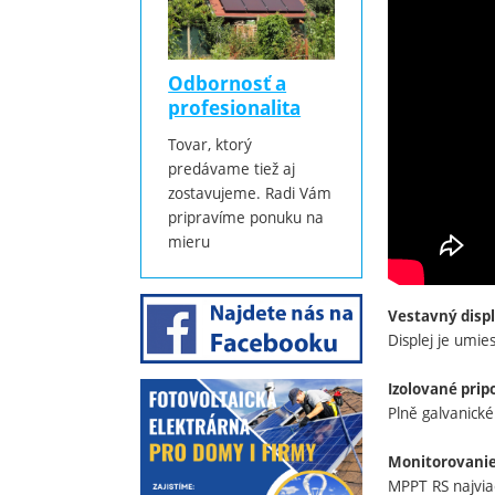
Odbornosť a
profesionalita
Tovar, ktorý
predávame tiež aj
zostavujeme. Radi Vám
pripravíme ponuku na
mieru
Vestavný displ
Displej je umie
Izolované prip
Plně galvanick
Monitorovanie 
MPPT RS najviac