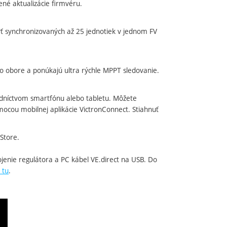
ené aktualizácie firmvéru.
yť synchronizovaných až 25 jednotiek v jednom FV
o obore a ponúkajú ultra rýchle MPPT sledovanie.
dníctvom smartfónu alebo tabletu. Môžete
ocou mobilnej aplikácie VictronConnect. Stiahnuť
Store.
enie regulátora a PC kábel VE.direct na USB. Do
 tu
.