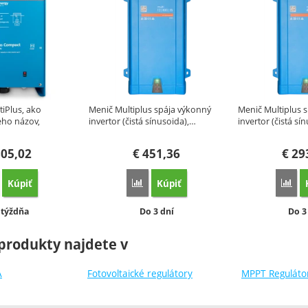
tiPlus, ako
Menič Multiplus spája výkonný
Menič Multiplus 
eho názov,
invertor (čistá sínusoida),…
invertor (čistá sí
05,02
€
451,36
€
29
Kúpiť
Kúpiť
orovnať
Porovnať
Por
stupnosť:
Dostupnosť:
Dost
 týždňa
Do 3 dní
Do 3
produkty najdete v
A
Fotovoltaické regulátory
MPPT Reguláto