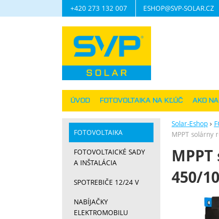
+420 273 132 007
ESHOP@SVP-SOLAR.CZ
Navigácia
ÚVOD
FOTOVOLTAIKA NA KĽÚČ
AKO N
Solar-Eshop
F
FOTOVOLTAIKA
MPPT solárny r
MPPT s
FOTOVOLTAICKÉ SADY
A INŠTALÁCIA
450/10
SPOTREBIČE 12/24 V
Fotograf
NABÍJAČKY
ELEKTROMOBILU