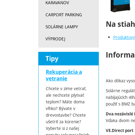
KARAVANOV
CARPORT PARKING
Na stia
SOLÁRNE LAMPY
Produktov
VÝPRODEJ
Informa
Tipy
Rekuperácia a
vetranie
Ako dôkaz vyso
Chcete v zime vetrať,
Solárne regulá
ale nechcete plytvať
nabíjajúcich 48
teplom? Máte doma
použiť s BMZ b
vlhko? Bývate v
Dva nezávislé
drevostavbe? Chcete
Vďaka dvom nez
ušetriť za kúrenie?
Vyberte si z našej
VE.Direct port
ponuky rekuperačných