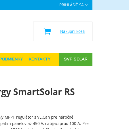
PRIHLÁSIŤ SA
a
Nákupní košík
PODMIENKY
KONTAKTY
SVP SOLAR
rgy SmartSolar RS
hly MPPT regulátor s VE.Can pre náročné
ätím panelov až 450 V, nabíjací prúd 100 A. Pre