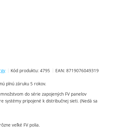
rgy
Kód produktu:
4795
EAN:
8719076049319
nú plnú záruku 5 rokov.
 množstvom do série zapojených FV panelov
re systémy pripojené k distribučnej sieti. (Nedá sa
ôzne veľké FV polia.