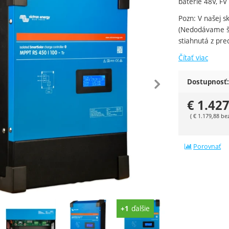
batérie 48V, FV
Pozn: V našej s
(Nedodávame š
stiahnutá z pre
Čítať viac
edchádzajúca
nasle
Dostupnosť:
€
1.427
(
€
1.179,88
be
Porovnať
ie
ďalšie
+1