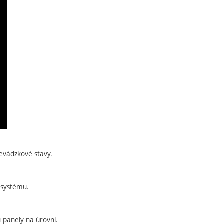
revádzkové stavy.
 systému.
ú panely na úrovni.