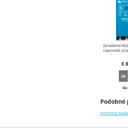
Zariadenie Mul
napovedá už j
zahŕňa…
€
8
P
Do
Do
Podobné 
FOTOVOLTAIK