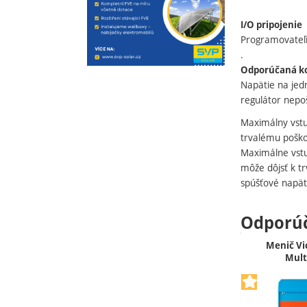
I/O pripojenie
Programovateľné
.
Odporúčaná ko
Napätie na jed
regulátor nepoš
Maximálny vstu
trvalému poško
Maximálne vstu
môže dôjsť k t
spúšťové napät
Odporú
Menič Vi
Mult