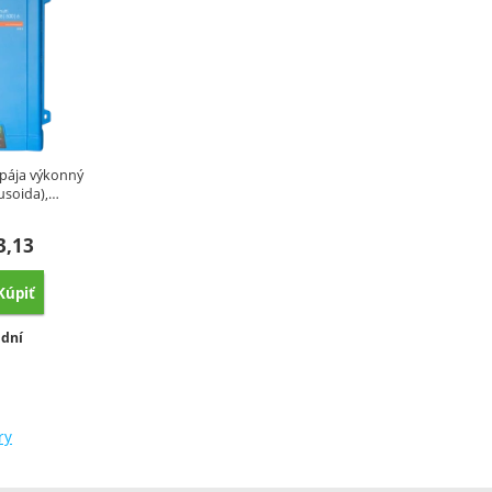
spája výkonný
nusoida),…
3,13
Kúpiť
ovnať
upnosť:
 dní
ry