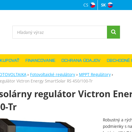
CS
SK
Jazyková verzi
Vyhľadávanie
AKUPOVAŤ
FINANCOVANIE
OCHRANA ÚDAJOV
OBCHODNÉ 
OTOVOLTAIKA
Fotovoltaické regulátory
MPPT Regulátory
egulátor Victron Energy SmartSolar RS 450/100-Tr
olárny regulátor Victron Ene
0-Tr
Robustný a rýc
ie
podmienky s nap