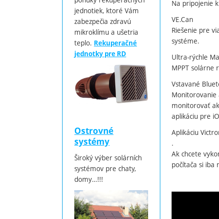
Na pripojenie k
jednotiek, ktoré Vám
VE.Can
zabezpečia zdravú
Riešenie pre v
mikroklímu a ušetria
systéme.
teplo.
Rekuperačné
jednotky pre RD
Ultra-rýchle M
MPPT solárne r
Vstavané Blue
Monitorovanie 
monitorovať ak
aplikáciu pre i
Ostrovné
Aplikáciu Vict
systémy
.
Ak chcete vyko
Široký výber solárních
počítača si iba
systémov pre chaty,
domy…!!!