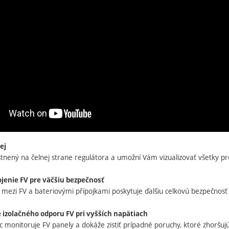
ej
stnený na čelnej strane regulátora a umožní Vám vizualizovať všetky p
ojenie FV pre väčšiu bezpečnosť
é mezi FV a bateriovými přípojkami poskytuje ďalšiu celkovú bezpečnosť
izolačného odporu FV pri vyšších napätiach
 monitoruje FV panely a dokáže zistiť prípadné poruchy, ktoré zhoršuj