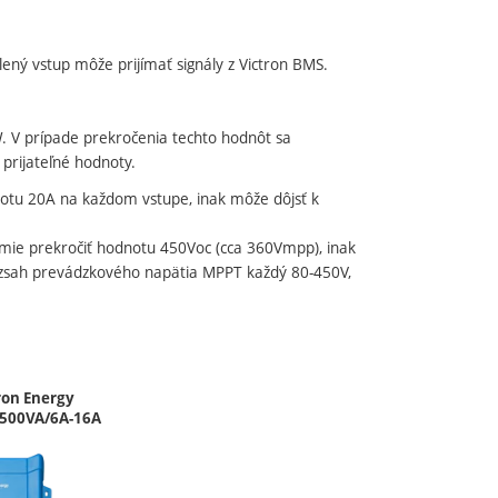
lený vstup môže prijímať signály z Victron BMS.
 V prípade prekročenia techto hodnôt sa
 prijateľné hodnoty.
otu 20A na každom vstupe, inak môže dôjsť k
mie prekročiť hodnotu 450Voc (cca 360Vmpp), inak
 Rozsah prevádzkového napätia MPPT každý 80-450V,
ron Energy
/500VA/6A-16A