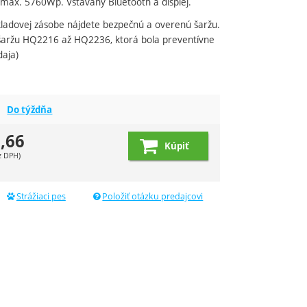
 max. 5760Wp. Vstavaný Bluetooth a displej.
kladovej zásobe nájdete bezpečnú a overenú šaržu.
aržu HQ2216 až HQ2236, ktorá bola preventívne
daja)
dujúci
Do týždňa
,66
Kúpiť
z DPH)
Strážiaci pes
Položiť otázku predajcovi