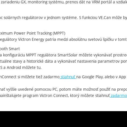
 zariadeniu GX, monitoring systému, prenos dát na VRM portál a vzdial
iac solárnych regulátorov v jednom systéme. S funkciou VE.Can môže b
aximum Power Point Tracking (MPPT)
egulátory Victron Energy patria medzi absolútnu svetovú špičku v tomt
tooth Smart
a konfiguráciu MPPT regulátora SmartSolar môžete vykonávať prostre
tuálne stavy a historické dáta a vykonávať nastavenia parametrov pom
OS a Android môžete tu.
ronConnect si môžete tiež zadarmo
stiahnuť
na Google Play, alebo v App 
nať vyššie uvedené pomocou PC, potom máte možnosť použiť na prepoj
 nainštalujete program Victron Connect, ktorý môžete stiahnuť
zadarmo