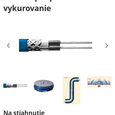
vykurovanie
Fotografie
predchádzajúc
n
Fotografie
Na stiahnutie