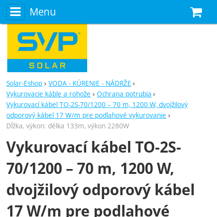
Menu
N
Solar-Eshop
VODA - KÚRENIE - NÁDRŽE
Vykurovacie káble a rohože
Ochrana potrubia
Vykurovací kábel TO-2S-70/1200 – 70 m, 1200 W, dvojžilový
odporový kábel 17 W/m pre podlahové vykurovanie
Dĺžka, výkon: délka 133m, výkon 2280W
Vykurovací kábel TO-2S-
70/1200 – 70 m, 1200 W,
dvojžilový odporový kábel
17 W/m pre podlahové