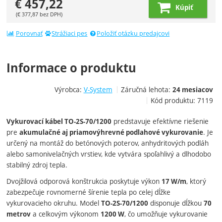
€
457,22
Kúpiť
(
€
377,87
bez DPH)
Porovnať
Strážiaci pes
Položiť otázku predajcovi
Informace o produktu
Výrobca:
V-System
Záručná lehota:
24 mesiacov
Kód produktu:
7119
predstavuje efektívne riešenie
Vykurovací kábel TO-2S-70/1200
pre
. Je
akumulačné aj priamovýhrevné podlahové vykurovanie
určený na montáž do betónových poterov, anhydritových podláh
alebo samonivelačných vrstiev, kde vytvára spoľahlivý a dlhodobo
stabilný zdroj tepla.
Dvojžilová odporová konštrukcia poskytuje výkon
, ktorý
17 W/m
zabezpečuje rovnomerné šírenie tepla po celej dĺžke
vykurovacieho okruhu. Model
disponuje dĺžkou
TO-2S-70/1200
70
a celkovým výkonom
, čo umožňuje vykurovanie
metrov
1200 W