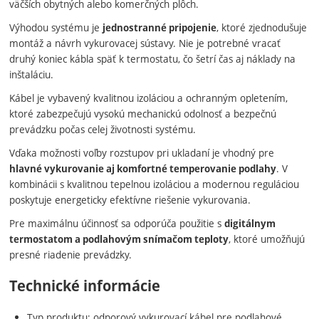
väčších obytných alebo komerčných plôch.
Výhodou systému je
, ktoré zjednodušuje
jednostranné pripojenie
montáž a návrh vykurovacej sústavy. Nie je potrebné vracať
druhý koniec kábla späť k termostatu, čo šetrí čas aj náklady na
inštaláciu.
Kábel je vybavený kvalitnou izoláciou a ochranným opletením,
ktoré zabezpečujú vysokú mechanickú odolnosť a bezpečnú
prevádzku počas celej životnosti systému.
Vďaka možnosti voľby rozstupov pri ukladaní je vhodný pre
. V
hlavné vykurovanie aj komfortné temperovanie podlahy
kombinácii s kvalitnou tepelnou izoláciou a modernou reguláciou
poskytuje energeticky efektívne riešenie vykurovania.
Pre maximálnu účinnosť sa odporúča použitie s
digitálnym
, ktoré umožňujú
termostatom a podlahovým snímačom teploty
presné riadenie prevádzky.
Technické informácie
Typ produktu: odporový vykurovací kábel pre podlahové