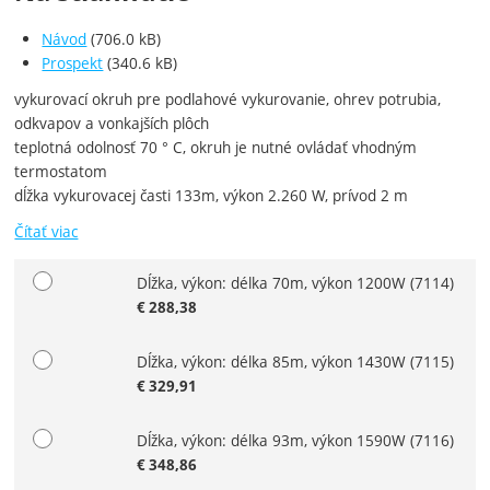
Návod
(706.0 kB)
Prospekt
(340.6 kB)
vykurovací okruh pre podlahové vykurovanie, ohrev potrubia,
odkvapov a vonkajších plôch
teplotná odolnosť 70 ° C, okruh je nutné ovládať vhodným
termostatom
dĺžka vykurovacej časti 133m, výkon 2.260 W, prívod 2 m
Čítať viac
Dĺžka, výkon: délka 70m, výkon 1200W
(7114)
Zvoľte variant
€
288,38
Dĺžka, výkon: délka 85m, výkon 1430W
(7115)
€
329,91
Dĺžka, výkon: délka 93m, výkon 1590W
(7116)
€
348,86