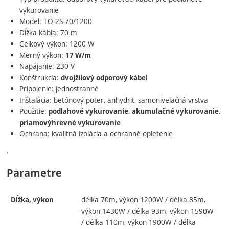
vykurovanie
Model: TO-2S-70/1200
Dĺžka kábla: 70 m
Celkový výkon: 1200 W
Merný výkon:
17 W/m
Napájanie: 230 V
Konštrukcia:
dvojžilový odporový kábel
Pripojenie: jednostranné
Inštalácia: betónový poter, anhydrit, samonivelačná vrstva
Použitie:
,
,
podlahové vykurovanie
akumulačné vykurovanie
priamovýhrevné vykurovanie
Ochrana: kvalitná izolácia a ochranné opletenie
.
Parametre
délka 70m, výkon 1200W / délka 85m,
Dĺžka, výkon
výkon 1430W / délka 93m, výkon 1590W
/ délka 110m, výkon 1900W / délka