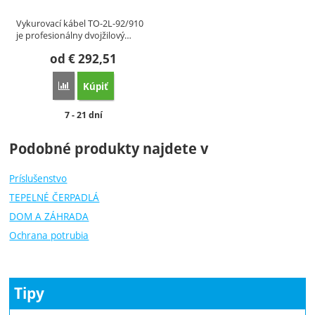
Vykurovací kábel TO-2L-92/910
je profesionálny dvojžilový…
od
€
292,51
Kúpiť
Porovnať
Dostupnosť:
7 - 21 dní
Podobné produkty najdete v
Príslušenstvo
TEPELNÉ ČERPADLÁ
DOM A ZÁHRADA
Ochrana potrubia
Tipy