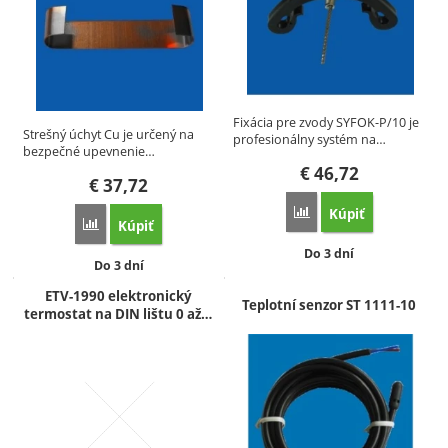
Fixácia pre zvody SYFOK-P/10 je
Strešný úchyt Cu je určený na
profesionálny systém na…
bezpečné upevnenie…
€
46,72
€
37,72
Kúpiť
Porovnať
Kúpiť
Porovnať
Dostupnosť:
Do 3 dní
Dostupnosť:
Do 3 dní
ETV-1990 elektronický
Teplotní senzor ST 1111-10
termostat na DIN lištu 0 až…