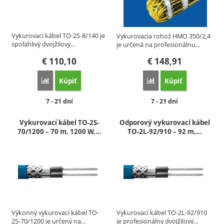
Vykurovací kábel TO-2S-8/140 je
Vykurovacia rohož HMO 350/2,4
spoľahlivý dvojžilový…
je určená na profesionálnu…
€
110,10
€
148,91
Kúpiť
Kúpiť
Porovnať
Porovnať
Dostupnosť:
Dostupnosť:
7 - 21 dní
7 - 21 dní
Vykurovací kábel TO-2S-
Odporový vykurovací kábel
70/1200 – 70 m, 1200 W,…
TO-2L-92/910 – 92 m,…
Výkonný vykurovací kábel TO-
Vykurovací kábel TO-2L-92/910
2S-70/1200 je určený na…
je profesionálny dvojžilový…