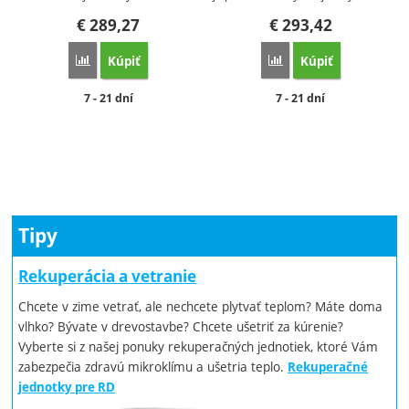
€
289,27
€
293,42
Kúpiť
Kúpiť
Porovnať
Porovnať
Dostupnosť:
Dostupnosť:
7 - 21 dní
7 - 21 dní
Tipy
Rekuperácia a vetranie
Chcete v zime vetrať, ale nechcete plytvať teplom? Máte doma
vlhko? Bývate v drevostavbe? Chcete ušetriť za kúrenie?
Vyberte si z našej ponuky rekuperačných jednotiek, ktoré Vám
zabezpečia zdravú mikroklímu a ušetria teplo.
Rekuperačné
jednotky pre RD