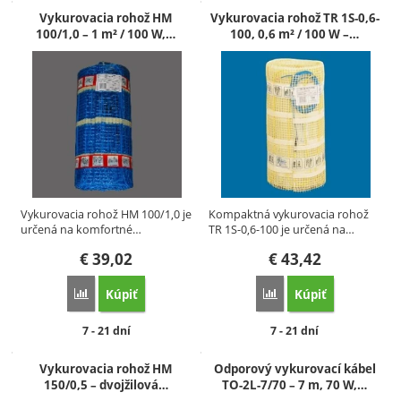
Vykurovacia rohož HM
Vykurovacia rohož TR 1S-0,6-
100/1,0 – 1 m² / 100 W,…
100, 0,6 m² / 100 W –…
Vykurovacia rohož HM 100/1,0 je
Kompaktná vykurovacia rohož
určená na komfortné…
TR 1S-0,6-100 je určená na…
€
39,02
€
43,42
Kúpiť
Kúpiť
Porovnať
Porovnať
Dostupnosť:
Dostupnosť:
7 - 21 dní
7 - 21 dní
Vykurovacia rohož HM
Odporový vykurovací kábel
150/0,5 – dvojžilová…
TO-2L-7/70 – 7 m, 70 W,…