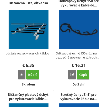
Produkty
Odkvapový úchyt 150 pre
Distančná lišta, dĺžka 1m
vykurovacie káble do…
udržuje rozteč viacerých káblov
Odkvapový úchyt 150 slúži na
bezpečné upevnenie až troch…
€
6,35
€
16,21
Kúpiť
Kúpiť
Porovnať
Porovnať
Dostupnosť:
Dostupnosť:
Skladom
Do 3 dní
Dištančný plastový úchyt
Strešný úchyt ZnTi pre
pre vykurovacie káble,…
vykurovacie káble na…