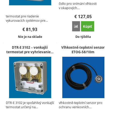
čidlo pro snímání vlhkosti
v okapových…
€
127,05
termostat pre riadenie
vykurovacích systémov pre…
Kúpiť
Porovnať
€
81,93
Dostupnosť:
Dostupnosť:
Nie je na sklade
Do týždňa
DTR-E 3102 – vonkajší
Vlhkostně-teplotní senzor
termostat pre vyhrievanie…
ETOG-58/10m
DTR-E 3102 je spoľahlivý vonkajší
vlhkostně-teplotní senzor pro
termostat určený na…
ochranu venkovních…