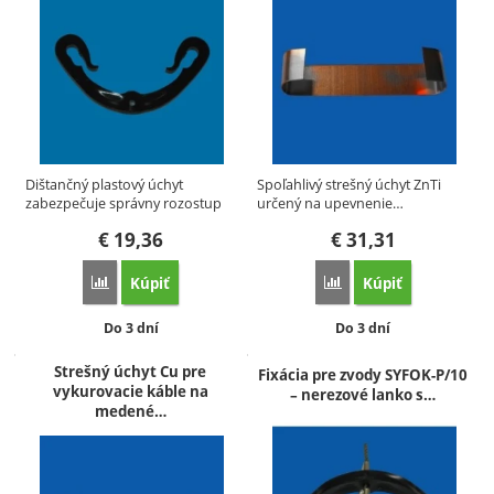
Dištančný plastový úchyt
Spoľahlivý strešný úchyt ZnTi
zabezpečuje správny rozostup
určený na upevnenie…
medzi…
€
19,36
€
31,31
Kúpiť
Kúpiť
Porovnať
Porovnať
Dostupnosť:
Dostupnosť:
Do 3 dní
Do 3 dní
Strešný úchyt Cu pre
Fixácia pre zvody SYFOK-P/10
vykurovacie káble na
– nerezové lanko s…
medené…