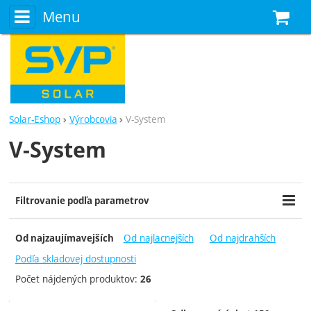
Menu
N
Solar-Eshop
Výrobcovia
V-System
V-System
Zobraziť viac
Filtrovanie podľa parametrov
Cena (€)
Dostupnosť
-
Od najlacnejších
Od najdrahších
Od najzaujímavejších
Skladom
Do 3 dní
Podľa skladovej dostupnosti
Do týždňa
Počet nájdených produktov:
26
7 - 21 dní