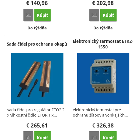
€
140,96
€
202,98
Kúpiť
Kúpiť
Porovnať
Porovnať
Dostupnosť:
Dostupnosť:
Do týždňa
Do týždňa
Elektronický termostat ETR2-
Sada čidel pro ochranu okapů
1550
sada čidel pro regulátor ETO2 2
elektronický termostat pre
x vlhkostní čidlo ETOR 1 x…
ochranu žľabov a vonkajších…
€
265,61
€
326,38
Kúpiť
Kúpiť
Porovnať
Porovnať