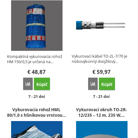
Vykurovací kábel TO-2L-7/70 je
Kompaktná vykurovacia rohož
nízkovýkonný dvojžilový…
HM 150/0,5 je určená na…
€
48,87
€
59,97
Kúpiť
Kúpiť
Porovnať
Porovnať
Dostupnosť:
Dostupnosť:
7 - 21 dní
7 - 21 dní
Vykurovacia rohož HML
Vykurovací okruh TO-2R-
80/1,0 s hliníkovou vrstvou…
12/235 – 12 m, 235 W,…