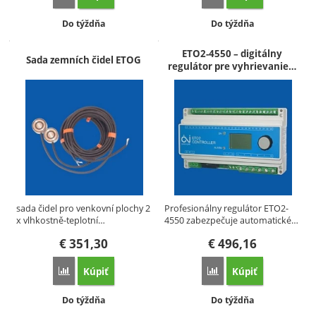
Dostupnosť:
Dostupnosť:
Do týždňa
Do týždňa
ETO2-4550 – digitálny
Sada zemních čidel ETOG
regulátor pre vyhrievanie…
sada čidel pro venkovní plochy 2
Profesionálny regulátor ETO2-
x vlhkostně-teplotní…
4550 zabezpečuje automatické…
€
351,30
€
496,16
Kúpiť
Kúpiť
Porovnať
Porovnať
Dostupnosť:
Dostupnosť:
Do týždňa
Do týždňa