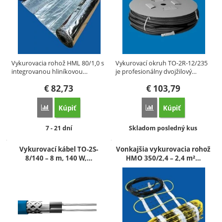
Vykurovacia rohož HML 80/1,0 s
Vykurovací okruh TO-2R-12/235
integrovanou hliníkovou…
je profesionálny dvojžilový…
€
82,73
€
103,79
Kúpiť
Kúpiť
Porovnať
Porovnať
Dostupnosť:
Dostupnosť:
7 - 21 dní
Skladom posledný kus
Vykurovací kábel TO-2S-
Vonkajšia vykurovacia rohož
8/140 – 8 m, 140 W,…
HMO 350/2,4 – 2,4 m²…