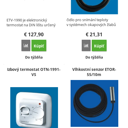
čidlo pro snímání teploty
ETV-1990 je elektronický
v systémech okapových žlabů
termostat na DIN lištu určený
pro…
na…
€
127,90
€
21,31
Kúpiť
Kúpiť
Porovnať
Porovnať
Dostupnosť:
Dostupnosť:
Do týždňa
Do týždňa
Izbový termostat OTN-1991-
Vlhkostní senzor ETOR-
VS
55/10m