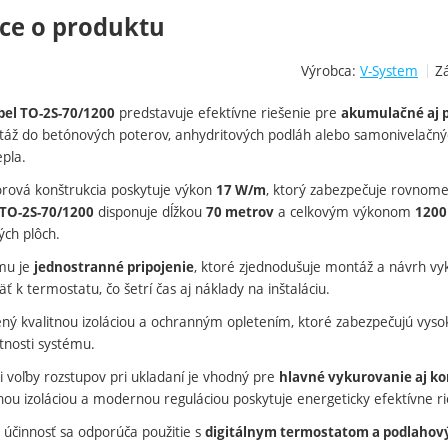
ce o produktu
Výrobca:
V-System
Z
predstavuje efektívne riešenie pre
bel TO-2S-70/1200
akumulačné aj 
áž do betónových poterov, anhydritových podláh alebo samonivelačných
epla.
orová konštrukcia poskytuje výkon
, ktorý zabezpečuje rovnomer
17 W/m
disponuje dĺžkou
a celkovým výkonom
TO-2S-70/1200
70 metrov
1200
ch plôch.
mu je
, ktoré zjednodušuje montáž a návrh vyk
jednostranné pripojenie
äť k termostatu, čo šetrí čas aj náklady na inštaláciu.
ený kvalitnou izoláciou a ochranným opletením, ktoré zabezpečujú vy
otnosti systému.
 voľby rozstupov pri ukladaní je vhodný pre
hlavné vykurovanie aj k
nou izoláciou a modernou reguláciou poskytuje energeticky efektívne r
účinnosť sa odporúča použitie s
digitálnym termostatom a podlaho