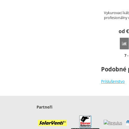
Vykurovací káb
profesionálny 
od
€
P
Do
7 
Podobné 
Príslušenstvo
Partneři