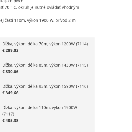
ajších plôch
sť 70 ° C, okruh je nutné ovládať vhodným
dujúci
ej časti 110m, výkon 1900 W, prívod 2 m
Dĺžka, výkon: délka 70m, výkon 1200W
(7114)
riant
€
289,03
Dĺžka, výkon: délka 85m, výkon 1430W
(7115)
€
330,66
Dĺžka, výkon: délka 93m, výkon 1590W
(7116)
€
349,66
Dĺžka, výkon: délka 110m, výkon 1900W
(7117)
€
405,38