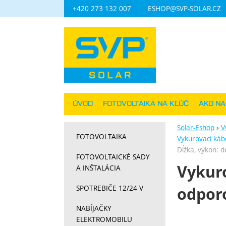
+420 273 132 007
ESHOP@SVP-SOLAR.CZ
Navigácia
ÚVOD
FOTOVOLTAIKA NA KĽÚČ
AKO N
Solar-Eshop
V
FOTOVOLTAIKA
Vykurovací káb
Dĺžka, výkon: 
FOTOVOLTAICKÉ SADY
Vykuro
A INŠTALÁCIA
SPOTREBIČE 12/24 V
odpor
NABÍJAČKY
Fotograf
ELEKTROMOBILU