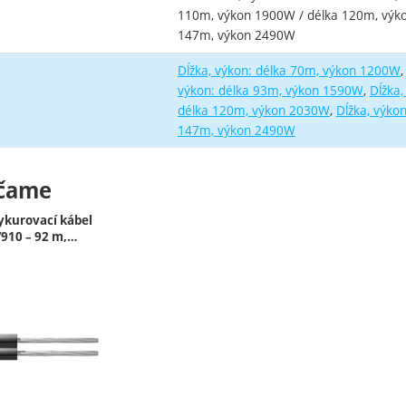
110m, výkon 1900W / délka 120m, výko
147m, výkon 2490W
Dĺžka, výkon: délka 70m, výkon 1200W
výkon: délka 93m, výkon 1590W
Dĺžka
délka 120m, výkon 2030W
Dĺžka, výko
147m, výkon 2490W
čame
ykurovací kábel
/910 – 92 m,…