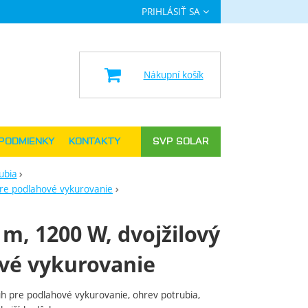
PRIHLÁSIŤ SA
a
Nákupní košík
PODMIENKY
KONTAKTY
SVP SOLAR
ubia
pre podlahové vykurovanie
 m, 1200 W, dvojžilový
vé vykurovanie
uh pre podlahové vykurovanie, ohrev potrubia,