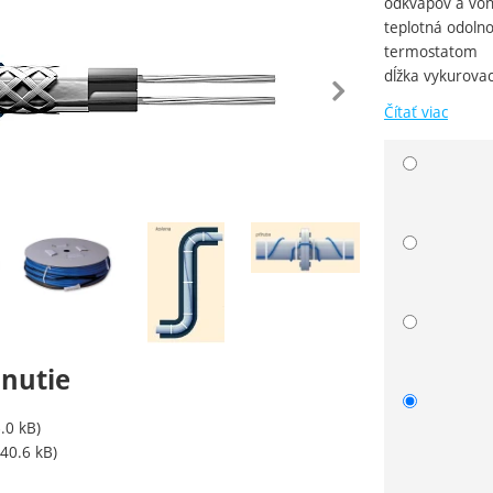
odkvapov a vonk
teplotná odolno
termostatom
edchádzajúca
nasle
dĺžka vykurovac
Čítať viac
Zvoľte va
ie
hnutie
.0 kB)
40.6 kB)