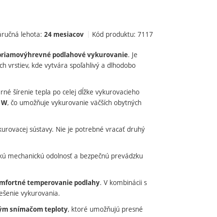
áručná lehota:
Kód produktu:
7117
24 mesiacov
. Je
priamovýhrevné podlahové vykurovanie
 vrstiev, kde vytvára spoľahlivý a dlhodobo
né šírenie tepla po celej dĺžke vykurovacieho
, čo umožňuje vykurovanie väčších obytných
 W
urovacej sústavy. Nie je potrebné vracať druhý
sokú mechanickú odolnosť a bezpečnú prevádzku
. V kombinácii s
omfortné temperovanie podlahy
iešenie vykurovania.
, ktoré umožňujú presné
vým snímačom teploty