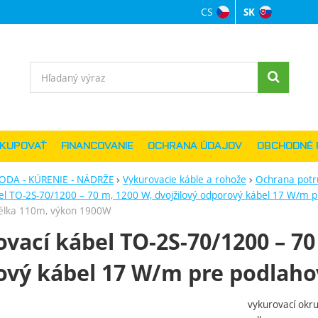
CS
SK
Jazyková verzi
Vyhľadávanie
AKUPOVAŤ
FINANCOVANIE
OCHRANA ÚDAJOV
OBCHODNÉ 
ODA - KÚRENIE - NÁDRŽE
Vykurovacie káble a rohože
Ochrana potr
el TO-2S-70/1200 – 70 m, 1200 W, dvojžilový odporový kábel 17 W/m 
délka 110m, výkon 1900W
vací kábel TO-2S-70/1200 – 70
ový kábel 17 W/m pre podlaho
vykurovací okr
ie