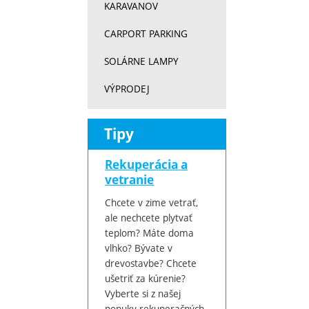
KARAVANOV
CARPORT PARKING
SOLÁRNE LAMPY
VÝPRODEJ
Tipy
Rekuperácia a
vetranie
Chcete v zime vetrať,
ale nechcete plytvať
teplom? Máte doma
vlhko? Bývate v
drevostavbe? Chcete
ušetriť za kúrenie?
Vyberte si z našej
ponuky rekuperačných