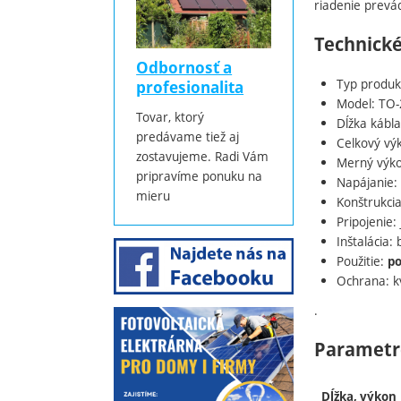
riadenie prevá
Technické
Odbornosť a
Typ produk
profesionalita
Model: TO-
Tovar, ktorý
Dĺžka kábl
predávame tiež aj
Celkový vý
zostavujeme. Radi Vám
Merný výk
pripravíme ponuku na
Napájanie:
mieru
Konštrukci
Pripojenie:
Inštalácia:
Použitie:
po
Ochrana: kv
.
Parametr
Dĺžka, výkon