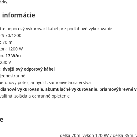
dzky.
 informácie
tu: odporový vykurovací kábel pre podlahové vykurovanie
2S-70/1200
a: 70 m
kon: 1200 W
on:
17 W/m
 230 V
a:
dvojžilový odporový kábel
 jednostranné
 betónový poter, anhydrit, samonivelačná vrstva
,
,
dlahové vykurovanie
akumulačné vykurovanie
priamovýhrevné v
alitná izolácia a ochranné opletenie
e
délka 70m, výkon 1200W / délka 85m, 