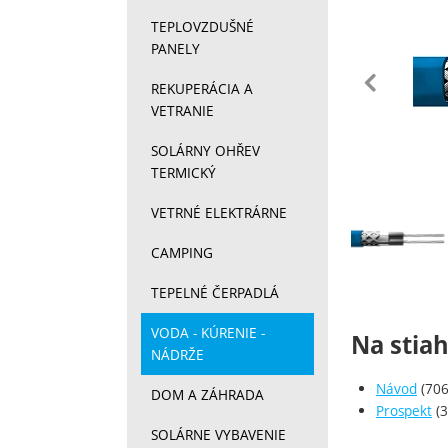
TEPLOVZDUŠNÉ
PANELY
pr
REKUPERÁCIA A
VETRANIE
SOLÁRNY OHŘEV
TERMICKÝ
VETRNÉ ELEKTRÁRNE
Fotograf
CAMPING
TEPELNÉ ČERPADLÁ
VODA - KÚRENIE -
Na stia
NÁDRŽE
Návod
(706
DOM A ZÁHRADA
Prospekt
(3
SOLÁRNE VYBAVENIE