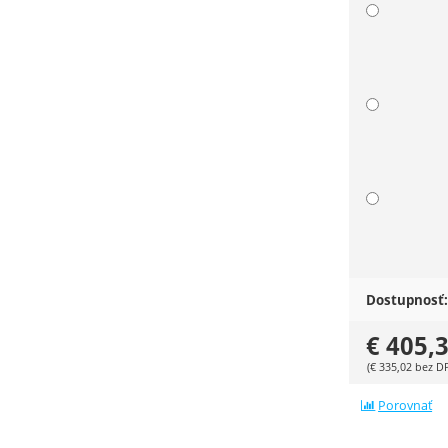
Dostupnosť:
€
405,
(
€
335,02
bez D
Porovnať