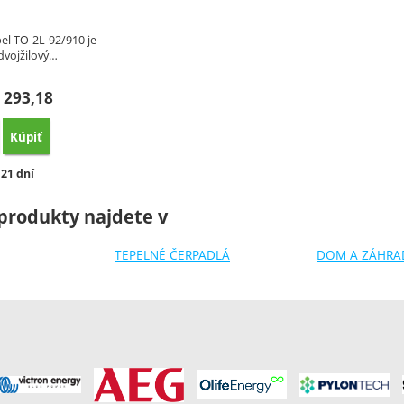
el TO-2L-92/910 je
dvojžilový…
293,18
Kúpiť
orovnať
stupnosť:
- 21 dní
produkty najdete v
TEPELNÉ ČERPADLÁ
DOM A ZÁHRA