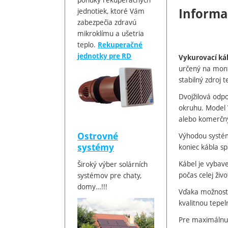
Informa
jednotiek, ktoré Vám
zabezpečia zdravú
mikroklímu a ušetria
teplo.
Rekuperačné
jednotky pre RD
Vykurovací ká
určený na mont
stabilný zdroj t
Dvojžilová odp
okruhu. Model
alebo komerčný
Ostrovné
Výhodou systé
systémy
koniec kábla sp
Kábel je vybav
Široký výber solárních
počas celej živ
systémov pre chaty,
domy…!!!
Vďaka možnosti
kvalitnou tepel
Pre maximálnu 