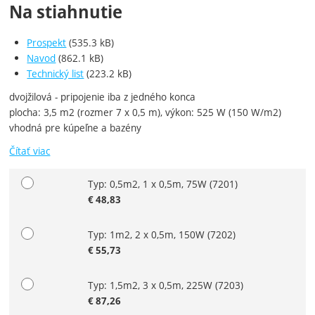
Na stiahnutie
Prospekt
(535.3 kB)
Navod
(862.1 kB)
Technický list
(223.2 kB)
dvojžilová - pripojenie iba z jedného konca
plocha: 3,5 m2 (rozmer 7 x 0,5 m), výkon: 525 W (150 W/m2)
vhodná pre kúpeľne a bazény
Čítať viac
Typ: 0,5m2, 1 x 0,5m, 75W
(7201)
Zvoľte variant
€
48,83
Typ: 1m2, 2 x 0,5m, 150W
(7202)
€
55,73
Typ: 1,5m2, 3 x 0,5m, 225W
(7203)
€
87,26