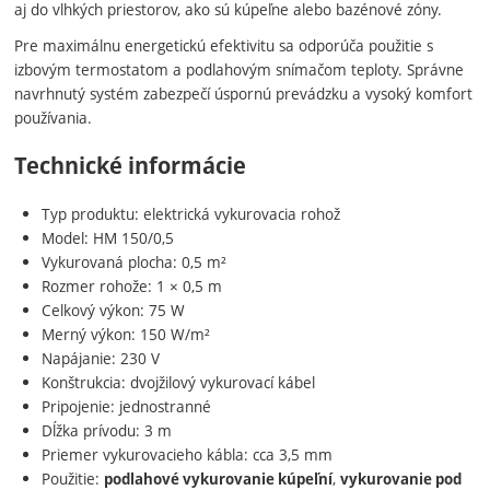
aj do vlhkých priestorov, ako sú kúpeľne alebo bazénové zóny.
Pre maximálnu energetickú efektivitu sa odporúča použitie s
izbovým termostatom a podlahovým snímačom teploty. Správne
navrhnutý systém zabezpečí úspornú prevádzku a vysoký komfort
používania.
Technické informácie
Typ produktu: elektrická vykurovacia rohož
Model: HM 150/0,5
Vykurovaná plocha: 0,5 m²
Rozmer rohože: 1 × 0,5 m
Celkový výkon: 75 W
Merný výkon: 150 W/m²
Napájanie: 230 V
Konštrukcia: dvojžilový vykurovací kábel
Pripojenie: jednostranné
Dĺžka prívodu: 3 m
Priemer vykurovacieho kábla: cca 3,5 mm
Použitie:
,
podlahové vykurovanie kúpeľní
vykurovanie pod