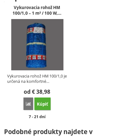
Vykurovacia rohož HM
100/1,0 – 1 m² / 100 W,…
Vykurovacia rohož HM 100/1,0 je
určená na komfortné…
od
€
38,98
Kúpiť
Porovnať
Dostupnosť:
7 - 21 dní
Podobné produkty najdete v