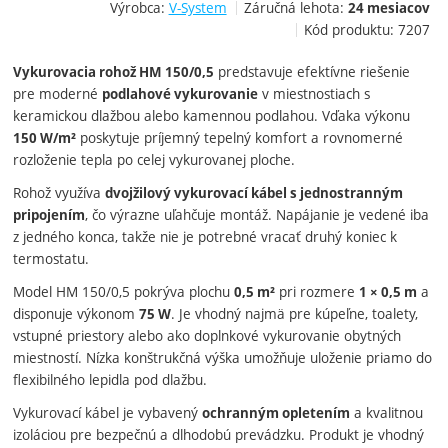
Výrobca:
V-System
Záručná lehota:
24 mesiacov
Kód produktu:
7207
predstavuje efektívne riešenie
Vykurovacia rohož HM 150/0,5
pre moderné
v miestnostiach s
podlahové vykurovanie
keramickou dlažbou alebo kamennou podlahou. Vďaka výkonu
poskytuje príjemný tepelný komfort a rovnomerné
150 W/m²
rozloženie tepla po celej vykurovanej ploche.
Rohož využíva
dvojžilový vykurovací kábel s jednostranným
, čo výrazne uľahčuje montáž. Napájanie je vedené iba
pripojením
z jedného konca, takže nie je potrebné vracať druhý koniec k
termostatu.
Model HM 150/0,5 pokrýva plochu
pri rozmere
a
0,5 m²
1 × 0,5 m
disponuje výkonom
. Je vhodný najmä pre kúpeľne, toalety,
75 W
vstupné priestory alebo ako doplnkové vykurovanie obytných
miestností. Nízka konštrukčná výška umožňuje uloženie priamo do
flexibilného lepidla pod dlažbu.
Vykurovací kábel je vybavený
a kvalitnou
ochranným opletením
izoláciou pre bezpečnú a dlhodobú prevádzku. Produkt je vhodný