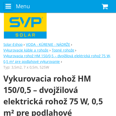
Menu
N
Solar-Eshop
VODA - KÚRENIE - NÁDRŽE
Vykurovacie káble a rohože
Topné rohože
Vykurovacia rohož HM 150/0,5 – dvojžilová elektrická rohož 75 W,
0,5 m² pre podlahové vykurovanie
Typ: 3,5m2, 7 x 0,5m, 525W
Vykurovacia rohož HM
150/0,5 – dvojžilová
elektrická rohož 75 W, 0,5
m² pre podlahové