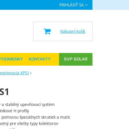
PRIHLÁSIŤ SA
a
Nákupní košík
PODMIENKY
KONTAKTY
SVP SOLAR
epojovacia KPS1
S1
 a stabilný upevňovací systém
iníkové H profily
 pomocou špeciálnych skrutiek a matíc
otný pre všetky typy kolektorov