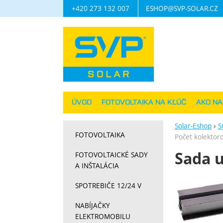
+420 273 132 007
ESHOP@SVP-SOLAR.CZ
Navigácia
ÚVOD
FOTOVOLTAIKA NA KĽÚČ
AKO N
Solar-Eshop
S
FOTOVOLTAIKA
Počet kolektor
Sada u
FOTOVOLTAICKÉ SADY
A INŠTALÁCIA
Fotograf
SPOTREBIČE 12/24 V
NABÍJAČKY
ELEKTROMOBILU