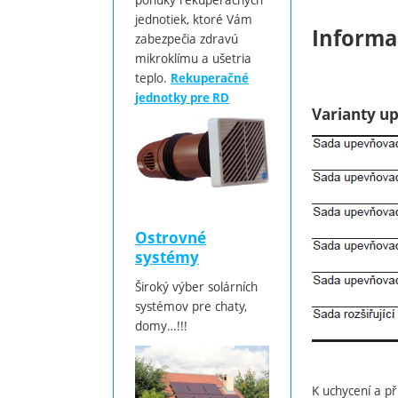
jednotiek, ktoré Vám
Informa
zabezpečia zdravú
mikroklímu a ušetria
teplo.
Rekuperačné
jednotky pre RD
Varianty u
Ostrovné
systémy
Široký výber solárních
systémov pre chaty,
domy…!!!
K uchycení a př