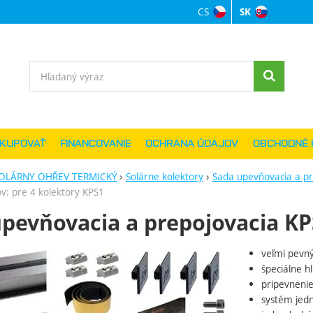
CS
SK
Jazyková verzi
Vyhľadávanie
AKUPOVAŤ
FINANCOVANIE
OCHRANA ÚDAJOV
OBCHODNÉ 
OLÁRNY OHŘEV TERMICKÝ
Solárne kolektory
Sada upevňovacia a pr
ov: pre 4 kolektory KPS1
pevňovacia a prepojovacia KP
veľmi pevný
ie
špeciálne hl
pripevnenie
systém jedn