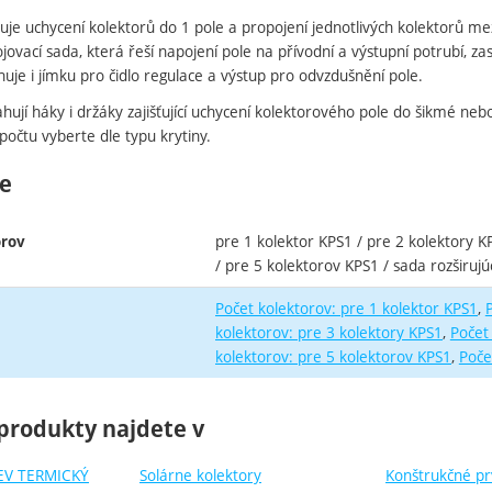
ťuje uchycení kolektorů do 1 pole a propojení jednotlivých kolektorů m
jovací sada, která řeší napojení pole na přívodní a výstupní potrubí, z
uje i jímku pro čidlo regulace a výstup pro odvzdušnění pole.
ují háky i držáky zajišťující uchycení kolektorového pole do šikmé ne
očtu vyberte dle typu krytiny.
e
pre 1 kolektor KPS1 / pre 2 kolektory K
orov
/ pre 5 kolektorov KPS1 / sada rozširuj
Počet kolektorov: pre 1 kolektor KPS1
kolektorov: pre 3 kolektory KPS1
Počet
kolektorov: pre 5 kolektorov KPS1
Poče
produkty najdete v
EV TERMICKÝ
Solárne kolektory
Konštrukčné pr