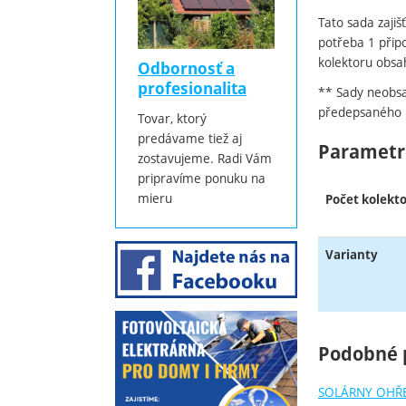
Tato sada zajiš
potřeba 1 připo
kolektoru obsah
Odbornosť a
profesionalita
** Sady neobsah
předepsaného p
Tovar, ktorý
predávame tiež aj
Parametr
zostavujeme. Radi Vám
pripravíme ponuku na
mieru
Počet kolekt
Varianty
Podobné 
SOLÁRNY OHŘ