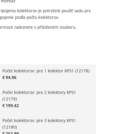
 montáž
ripojeniu kolektorov je potrebné použiť sadu pre
pojenie podľa počtu kolektorov.
formace naleznete v přiloženém souboru.
Počet kolektorov: pre 1 kolektor KPS1
(12178)
riant
€
94,96
Počet kolektorov: pre 2 kolektory KPS1
(12179)
€
199,42
Počet kolektorov: pre 3 kolektory KPS1
(12180)
€
262,89