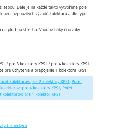
ezi sebou. Dále je na každé takto vytvořené pole
aslepení nepoužitých vývodů kolektorů a dle typu
bo na plochou střechu. Vhodné háky či držáky
PS1 / pre 3 kolektory KPS1 / pre 4 kolektory KPS1
úce pre uchytenie a prepojenie 1 kolektora KPS1
Počet kolektorov: pre 2 kolektory KPS1
Počet
 kolektorov: pre 4 kolektory KPS1
Počet
t kolektorov: pre 1 kolektor KPS1
vky termických