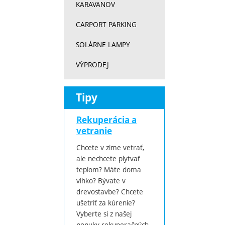
KARAVANOV
CARPORT PARKING
SOLÁRNE LAMPY
VÝPRODEJ
Tipy
Rekuperácia a
vetranie
Chcete v zime vetrať,
ale nechcete plytvať
teplom? Máte doma
vlhko? Bývate v
drevostavbe? Chcete
ušetriť za kúrenie?
Vyberte si z našej
ponuky rekuperačných