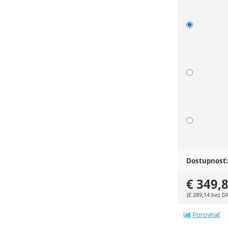
Dostupnosť:
€
349,
(
€
289,14
bez D
Porovnať