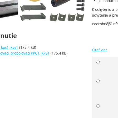
jednoduchá
K uchyteniu a p
uchytenie a pre
Podrobnější in
hnutie
 kpc1, kps1
(175.4 kB)
Čítať viac
ovaci, propojovaci KPC1, KPS1
(175.4 kB)
Zvoľte va