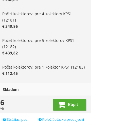
Počet kolektorov: pre 4 kolektory KPS1
(12181)
€
349,86
Počet kolektorov: pre 5 kolektorov KPS1
(12182)
€
439,82
Počet kolektorov: pre 1 kolektor KPS1
(12183)
€
112,45
Skladom
86
Kúpiť
PH)
Strážiaci pes
Položiť otázku predajcovi