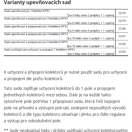
Varianty upevňovacích sad
K uchycení a připojení kolektorů je nutné použít sadu pro uchycení
a propojení dle počtu kolektorů.
Tato sada zajišťuje uchycení kolektorů do 1 pole a propojení
jednotlivých kolektorů mezi sebou. Dále je na každé takto
vytvořené pole potřeba 1 připojovací sada, která řeší napojení
pole na přívodní a výstupní potrubí, zaslepení nepoužitých vývodů
kolektorů a dle typu kolektoru obsahuje i jímku pro čidlo regulace
a výstup pro odvzdušnění pole.
** Sady neobsahují háky i držáky zajišťující uchycení kolektorového