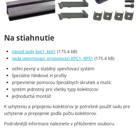
Na stiahnutie
navod sady kpc1, kps1
(175.4 kB)
sada upevnovaci, propojovaci KPC1, KPS1
(175.4 kB)
veľmi pevný a stabilný upevňovací systém
špeciálne hliníkové H profily
pripevnenie pomocou špeciálnych skrutiek a matíc
systém jednotný pre všetky typy kolektorov
jednoduchá montáž
K uchyteniu a pripojeniu kolektorov je potrebné použiť sadu pre
uchytenie a prepojenie podľa počtu kolektorov.
Podrobnější informace naleznete v přiloženém souboru.