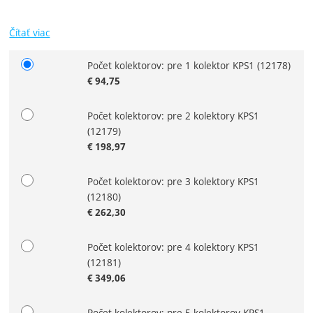
Čítať viac
Počet kolektorov: pre 1 kolektor KPS1
(12178)
Zvoľte variant
€
94,75
Počet kolektorov: pre 2 kolektory KPS1
(12179)
€
198,97
Počet kolektorov: pre 3 kolektory KPS1
(12180)
€
262,30
Počet kolektorov: pre 4 kolektory KPS1
(12181)
€
349,06
Počet kolektorov: pre 5 kolektorov KPS1