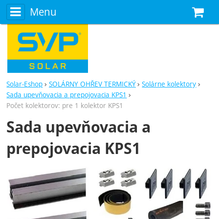
Menu
N
Solar-Eshop
SOLÁRNY OHŘEV TERMICKÝ
Solárne kolektory
Sada upevňovacia a prepojovacia KPS1
Počet kolektorov: pre 1 kolektor KPS1
Sada upevňovacia a
prepojovacia KPS1
Fotografie