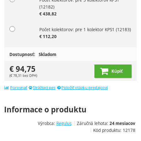
(12182)
€
438,82
Počet kolektorov: pre 1 kolektor KPS1
(12183)
€
112,20
Dostupnosť:
Skladom
€
94,75
Kúpiť
(
€
78,31
bez DPH)
Porovnať
Strážiaci pes
Položiť otázku predajcovi
Informace o produktu
Výrobca:
Regulus
Záručná lehota:
24 mesiacov
Kód produktu:
12178