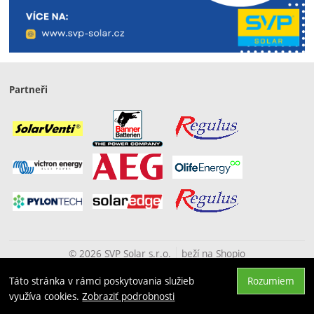
Partneři
© 2026 SVP Solar s.r.o.
beží na
Shopio
Táto stránka v rámci poskytovania služieb
Rozumiem
Hore
využíva cookies.
Zobraziť podrobnosti