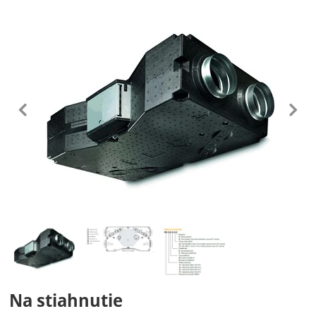
Fotografie
predchádzajúc
n
Fotografie
Na stiahnutie