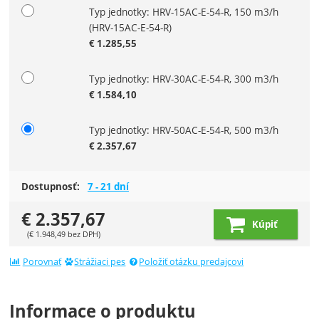
Typ jednotky: HRV-15AC-E-54-R, 150 m3/h
Zvoľte variant
(HRV-15AC-E-54-R)
€
1.285,55
Typ jednotky: HRV-30AC-E-54-R, 300 m3/h
€
1.584,10
Typ jednotky: HRV-50AC-E-54-R, 500 m3/h
€
2.357,67
Dostupnosť:
7 - 21 dní
€
2.357,67
Kúpiť
(
€
1.948,49
bez DPH)
Porovnať
Strážiaci pes
Položiť otázku predajcovi
Informace o produktu