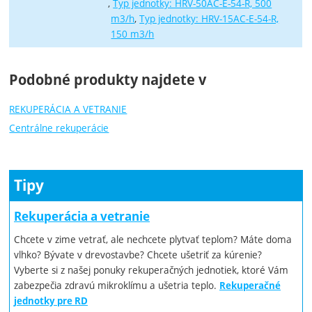
Typ jednotky: HRV-50AC-E-54-R, 500
m3/h
Typ jednotky: HRV-15AC-E-54-R,
150 m3/h
Podobné produkty najdete v
REKUPERÁCIA A VETRANIE
Centrálne rekuperácie
Tipy
Rekuperácia a vetranie
Chcete v zime vetrať, ale nechcete plytvať teplom? Máte doma
vlhko? Bývate v drevostavbe? Chcete ušetriť za kúrenie?
Vyberte si z našej ponuky rekuperačných jednotiek, ktoré Vám
zabezpečia zdravú mikroklímu a ušetria teplo.
Rekuperačné
jednotky pre RD