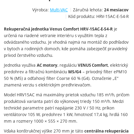
Výrobca:
Multi-VAC
Záručná lehota:
24 mesiacov
Kód produktu:
HRV-15AC-E-54-R
je
Rekuperačná jednotka Venus Comfort HRV-15AC-E-54-R
určená na riadené vetranie interiéru s využitím tepla z
odvádzaného vzduchu. Je vhodná najmä na montáž do podhľadov
v bytoch a rodinných domoch, kde pomáha zabezpečiť pravidelný
prívod čerstvého vzduchu.
Jednotka využíva
, reguláciu
, elektrický
AC motory
VENUS Comfort
predohrev a filtračnú kombináciu
– prívodný filter ePM10
M5/G4
50 % (M5) a odťahový filter Coarse 60 % (G4). Označenie „E“
znamená verziu s elektrickým predhrievačom.
Model HRV15AC má maximálny prietok vzduchu 185 m³/h, pričom
produktová varianta patrí do výkonovej triedy 150 m³/h. Medzi
technické parametre patrí napájanie 230 V / 50 Hz, príkon
ventilátorov 105 W, predohrev 1 kW, hmotnosť 17,4 kg, hrdlá 160
mm a rozmery 1000 × 555 × 270 mm.
Vďaka konštrukčnej výške 270 mm je táto
centrálna rekuperácia