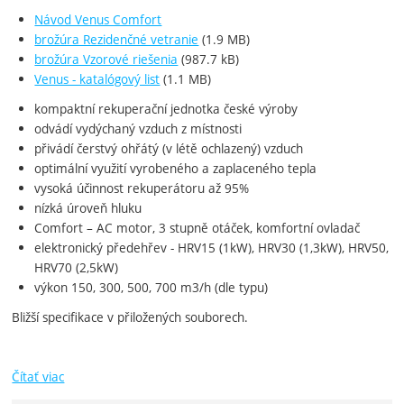
Návod Venus Comfort
brožúra Rezidenčné vetranie
(1.9 MB)
brožúra Vzorové riešenia
(987.7 kB)
Venus - katalógový list
(1.1 MB)
kompaktní rekuperační jednotka české výroby
odvádí vydýchaný vzduch z místnosti
přivádí čerstvý ohřátý (v létě ochlazený) vzduch
optimální využití vyrobeného a zaplaceného tepla
vysoká účinnost rekuperátoru až 95%
nízká úroveň hluku
Comfort – AC motor, 3 stupně otáček, komfortní ovladač
elektronický předehřev - HRV15 (1kW), HRV30 (1,3kW), HRV50,
HRV70 (2,5kW)
výkon 150, 300, 500, 700 m3/h (dle typu)
Bližší specifikace v přiložených souborech.
Čítať viac