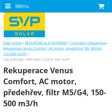
Menu
N
Solar-Eshop
REKUPERÁCIA A VETRANIE
Centrálne rekuperácie
Rekuperace Venus Comfort, AC motor, předehřev, filtr M5/G4,
150-500 m3/h
Typ jednotky: HRV-50AC-E-54-R, 500 m3/h
Rekuperace Venus
Comfort, AC motor,
předehřev, filtr M5/G4, 150-
500 m3/h