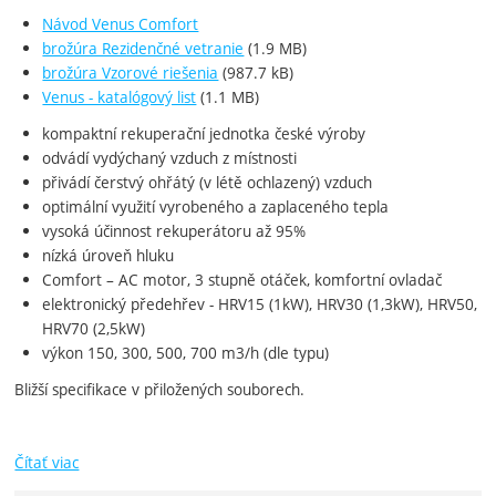
Návod Venus Comfort
brožúra Rezidenčné vetranie
(1.9 MB)
brožúra Vzorové riešenia
(987.7 kB)
Venus - katalógový list
(1.1 MB)
kompaktní rekuperační jednotka české výroby
odvádí vydýchaný vzduch z místnosti
přivádí čerstvý ohřátý (v létě ochlazený) vzduch
optimální využití vyrobeného a zaplaceného tepla
vysoká účinnost rekuperátoru až 95%
nízká úroveň hluku
Comfort – AC motor, 3 stupně otáček, komfortní ovladač
elektronický předehřev - HRV15 (1kW), HRV30 (1,3kW), HRV50,
HRV70 (2,5kW)
výkon 150, 300, 500, 700 m3/h (dle typu)
Bližší specifikace v přiložených souborech.
Čítať viac