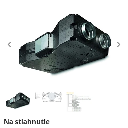
Fotografie
predchádzajúc
n
Fotografie
Na stiahnutie