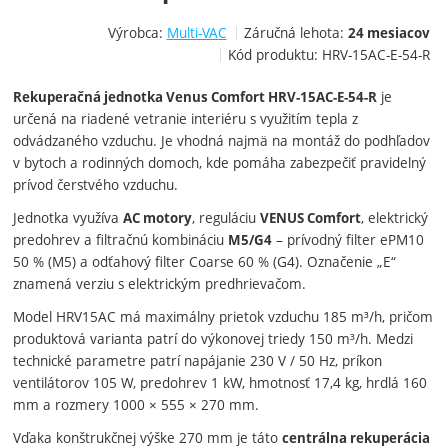
Výrobca:
Multi-VAC
Záručná lehota:
24 mesiacov
Kód produktu:
HRV-15AC-E-54-R
je
Rekuperačná jednotka Venus Comfort HRV-15AC-E-54-R
určená na riadené vetranie interiéru s využitím tepla z
odvádzaného vzduchu. Je vhodná najmä na montáž do podhľadov
v bytoch a rodinných domoch, kde pomáha zabezpečiť pravidelný
prívod čerstvého vzduchu.
Jednotka využíva
, reguláciu
, elektrický
AC motory
VENUS Comfort
predohrev a filtračnú kombináciu
– prívodný filter ePM10
M5/G4
50 % (M5) a odťahový filter Coarse 60 % (G4). Označenie „E“
znamená verziu s elektrickým predhrievačom.
Model HRV15AC má maximálny prietok vzduchu 185 m³/h, pričom
produktová varianta patrí do výkonovej triedy 150 m³/h. Medzi
technické parametre patrí napájanie 230 V / 50 Hz, príkon
ventilátorov 105 W, predohrev 1 kW, hmotnosť 17,4 kg, hrdlá 160
mm a rozmery 1000 × 555 × 270 mm.
Vďaka konštrukčnej výške 270 mm je táto
centrálna rekuperácia