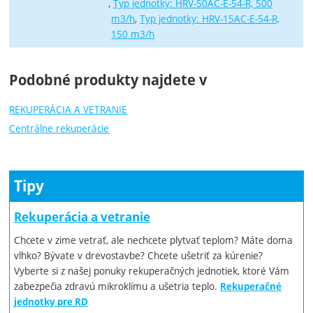
Typ jednotky: HRV-50AC-E-54-R, 500
m3/h
Typ jednotky: HRV-15AC-E-54-R,
150 m3/h
Podobné produkty najdete v
REKUPERÁCIA A VETRANIE
Centrálne rekuperácie
Tipy
Rekuperácia a vetranie
Chcete v zime vetrať, ale nechcete plytvať teplom? Máte doma
vlhko? Bývate v drevostavbe? Chcete ušetriť za kúrenie?
Vyberte si z našej ponuky rekuperačných jednotiek, ktoré Vám
zabezpečia zdravú mikroklímu a ušetria teplo.
Rekuperačné
jednotky pre RD