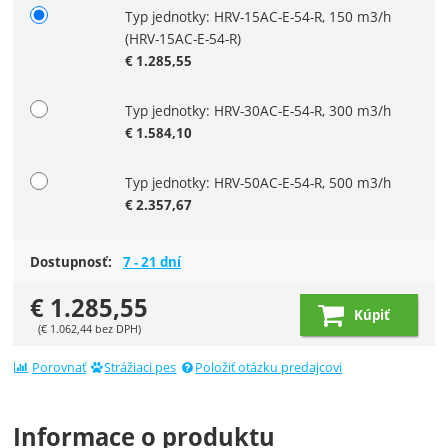
Typ jednotky: HRV-15AC-E-54-R, 150 m3/h
Zvoľte variant
(HRV-15AC-E-54-R)
€
1.285,55
Typ jednotky: HRV-30AC-E-54-R, 300 m3/h
€
1.584,10
Typ jednotky: HRV-50AC-E-54-R, 500 m3/h
€
2.357,67
Dostupnosť:
7 - 21 dní
€
1.285,55
Kúpiť
(
€
1.062,44
bez DPH)
Porovnať
Strážiaci pes
Položiť otázku predajcovi
Informace o produktu