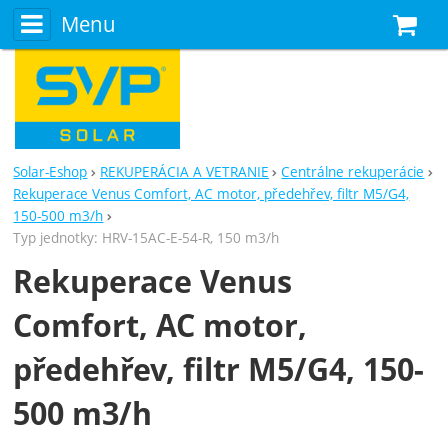
Menu
N
Solar-Eshop
REKUPERÁCIA A VETRANIE
Centrálne rekuperácie
Rekuperace Venus Comfort, AC motor, předehřev, filtr M5/G4,
150-500 m3/h
Typ jednotky: HRV-15AC-E-54-R, 150 m3/h
Rekuperace Venus
Comfort, AC motor,
předehřev, filtr M5/G4, 150-
500 m3/h