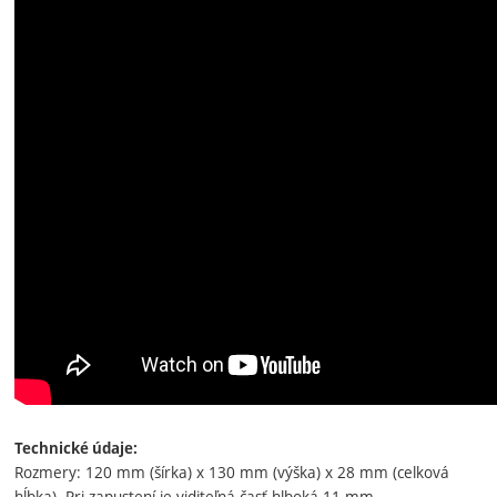
Technické údaje:
Rozmery: 120 mm (šírka) x 130 mm (výška) x 28 mm (celková
hĺbka). Pri zapustení je viditeľná časť hlboká 11 mm.