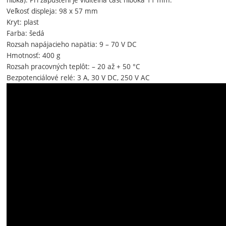
Veľkosť displeja: 98 x 57 mm
Kryt: plast
Farba: šedá
Rozsah napájacieho napätia: 9 – 70 V DC
Hmotnosť: 400 g
Rozsah pracovných teplôt: – 20 až + 50 °C
Bezpotenciálové relé: 3 A, 30 V DC, 250 V AC