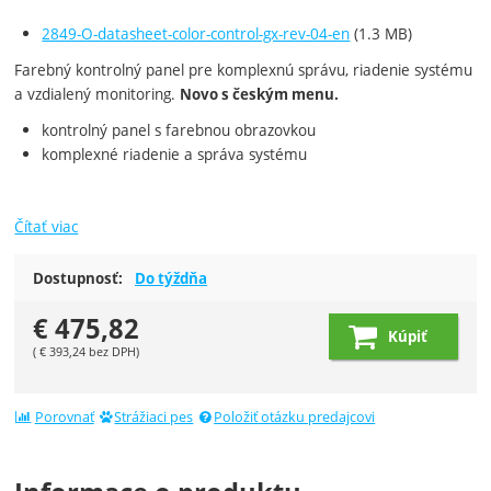
2849-O-datasheet-color-control-gx-rev-04-en
(1.3 MB)
Farebný kontrolný panel pre komplexnú správu, riadenie systému
a vzdialený monitoring.
Novo s českým menu.
kontrolný panel s farebnou obrazovkou
komplexné riadenie a správa systému
Čítať viac
Dostupnosť:
Do týždňa
€
475,82
Kúpiť
(
€
393,24
bez DPH)
Porovnať
Strážiaci pes
Položiť otázku predajcovi