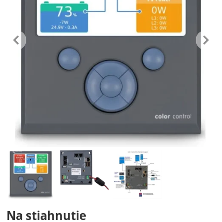
predchádzajúc
n
Fotografie
Na stiahnutie