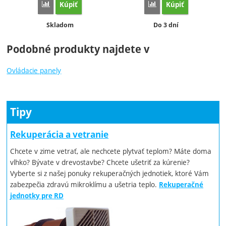
Kúpiť
Kúpiť
Porovnať
Porovnať
Dostupnosť:
Dostupnosť:
Skladom
Do 3 dní
Podobné produkty najdete v
Ovládacie panely
Tipy
Rekuperácia a vetranie
Chcete v zime vetrať, ale nechcete plytvať teplom? Máte doma
vlhko? Bývate v drevostavbe? Chcete ušetriť za kúrenie?
Vyberte si z našej ponuky rekuperačných jednotiek, ktoré Vám
zabezpečia zdravú mikroklímu a ušetria teplo.
Rekuperačné
jednotky pre RD