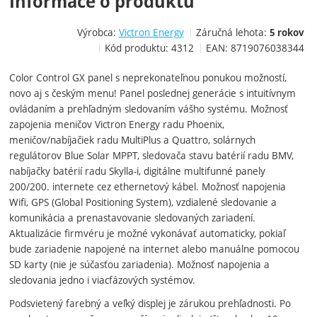
Informace o produktu
Výrobca:
Victron Energy
Záručná lehota:
5 rokov
Kód produktu:
4312
EAN:
8719076038344
Color Control GX panel s neprekonateľnou ponukou možností,
novo aj s českým menu! Panel poslednej generácie s intuitívnym
ovládaním a prehľadným sledovaním vášho systému. Možnosť
zapojenia meničov Victron Energy radu Phoenix,
meničov/nabíjačiek radu MultiPlus a Quattro, solárnych
regulátorov Blue Solar MPPT, sledovača stavu batérií radu BMV,
nabíjačky batérií radu Skylla-i, digitálne multifunné panely
200/200. internete cez ethernetový kábel. Možnosť napojenia
Wifi, GPS (Global Positioning System), vzdialené sledovanie a
komunikácia a prenastavovanie sledovaných zariadení.
Aktualizácie firmvéru je možné vykonávať automaticky, pokiaľ
bude zariadenie napojené na internet alebo manuálne pomocou
SD karty (nie je súčasťou zariadenia). Možnosť napojenia a
sledovania jedno i viacfázových systémov.
Podsvietený farebný a veľký displej je zárukou prehľadnosti. Po