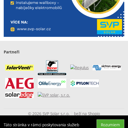
Partneři
© 2026 SVP Solar s.r.o.
beží na
Shopio
Táto stránka v rámci poskytovania služieb
Rozumiem