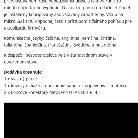
prednastavenom času nepoužívania displeja (štandardne 10
minút) dôjde k jeho vypnutiu. Ovládanie pomocou tlačidiel. Panel
je inštalačný koncipovaný ako vstavaný-zapustitelný. Vstup na
mikro SD kartu v spodnej časti s prístupom z čelného pohľadu pre
aktualizáciu firmvéru.
Komunikačné jazyky: čeština, angličtina, nemčina, čínština,
taliančina, španielčina, francúzština, švédčina a holandčina
K dispozícii bezpotenciálové relé v štandardnom stave v
otvorenom stave.
Dodávka obsahuje:
1 x vlastný panel
1 x kovový držiak na upevnenie panelu + pripevňovací materiál
2 x koncové konektory dátového UTP kábla RJ 45