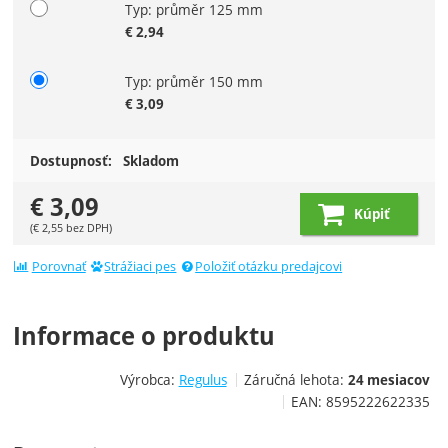
Typ: průměr 125 mm
€
2,94
Typ: průměr 150 mm
€
3,09
Dostupnosť:
Skladom
€
3,09
Kúpiť
(
€
2,55
bez DPH)
Porovnať
Strážiaci pes
Položiť otázku predajcovi
Informace o produktu
Výrobca:
Regulus
Záručná lehota:
24 mesiacov
EAN:
8595222622335