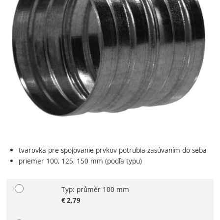
tvarovka pre spojovanie prvkov potrubia zasúvaním do seba
priemer 100, 125, 150 mm (podľa typu)
Typ: průměr 100 mm
Zvoľte variant
€
2,79