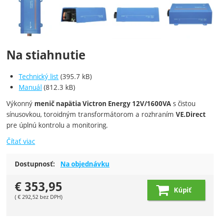
Fotografie
Na stiahnutie
Technický list
(395.7 kB)
Manuál
(812.3 kB)
Výkonný
s čistou
menič napätia Victron Energy 12V/1600VA
sínusovkou, toroidným transformátorom a rozhraním
VE.Direct
pre úplnú kontrolu a monitoring.
Čítať viac
Dostupnosť:
Na objednávku
€
353,95
Kúpiť
(
€
292,52
bez DPH)