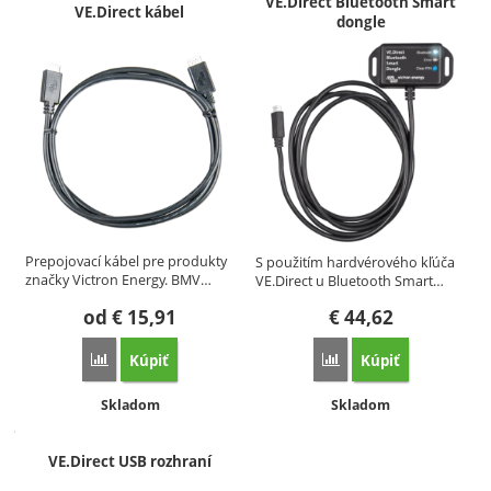
VE.Direct Bluetooth Smart
VE.Direct kábel
dongle
Prepojovací kábel pre produkty
S použitím hardvérového kľúča
značky Victron Energy. BMV…
VE.Direct u Bluetooth Smart…
od
€
15,91
€
44,62
Kúpiť
Kúpiť
Porovnať
Porovnať
Dostupnosť:
Dostupnosť:
Skladom
Skladom
VE.Direct USB rozhraní