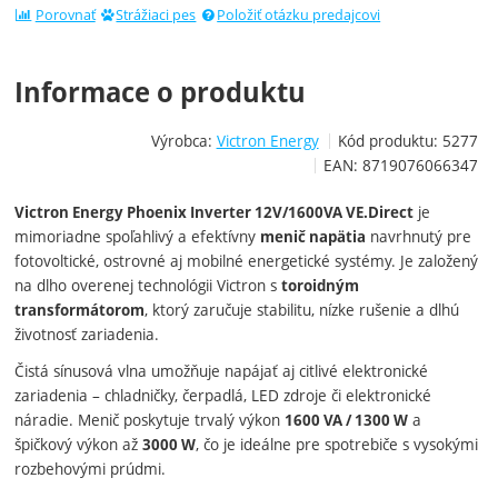
Porovnať
Strážiaci pes
Položiť otázku predajcovi
Informace o produktu
Výrobca:
Victron Energy
Kód produktu:
5277
EAN:
8719076066347
je
Victron Energy Phoenix Inverter 12V/1600VA VE.Direct
mimoriadne spoľahlivý a efektívny
navrhnutý pre
menič napätia
fotovoltické, ostrovné aj mobilné energetické systémy. Je založený
na dlho overenej technológii Victron s
toroidným
, ktorý zaručuje stabilitu, nízke rušenie a dlhú
transformátorom
životnosť zariadenia.
Čistá sínusová vlna umožňuje napájať aj citlivé elektronické
zariadenia – chladničky, čerpadlá, LED zdroje či elektronické
náradie. Menič poskytuje trvalý výkon
a
1600 VA / 1300 W
špičkový výkon až
, čo je ideálne pre spotrebiče s vysokými
3000 W
rozbehovými prúdmi.