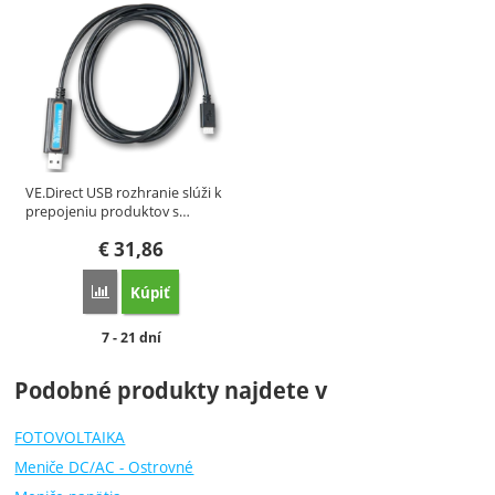
VE.Direct USB rozhranie slúži k
prepojeniu produktov s…
€
31,86
Kúpiť
Porovnať
Dostupnosť:
7 - 21 dní
Podobné produkty najdete v
FOTOVOLTAIKA
Meniče DC/AC - Ostrovné