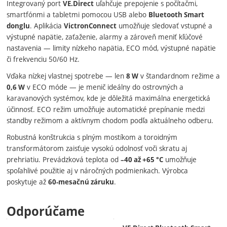
Integrovaný port
uľahčuje prepojenie s počítačmi,
VE.Direct
smartfónmi a tabletmi pomocou USB alebo
Bluetooth Smart
. Aplikácia
umožňuje sledovať vstupné a
donglu
VictronConnect
výstupné napätie, zaťaženie, alarmy a zároveň meniť kľúčové
nastavenia — limity nízkeho napätia, ECO mód, výstupné napätie
či frekvenciu 50/60 Hz.
Vďaka nízkej vlastnej spotrebe — len
v štandardnom režime a
8 W
v ECO móde — je menič ideálny do ostrovných a
0,6 W
karavanových systémov, kde je dôležitá maximálna energetická
účinnosť. ECO režim umožňuje automatické prepínanie medzi
standby režimom a aktívnym chodom podľa aktuálneho odberu.
Robustná konštrukcia s plným mostíkom a toroidným
transformátorom zaisťuje vysokú odolnosť voči skratu aj
prehriatiu. Prevádzková teplota od
umožňuje
–40 až +65 °C
spoľahlivé použitie aj v náročných podmienkach. Výrobca
poskytuje až
.
60-mesačnú záruku
Odporúčame