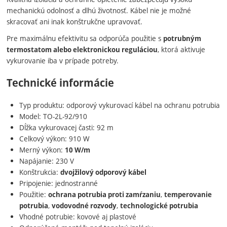
mechanickú odolnosť a dlhú životnosť. Kábel nie je možné
skracovať ani inak konštrukčne upravovať.
Pre maximálnu efektivitu sa odporúča použitie s
potrubným
, ktorá aktivuje
termostatom alebo elektronickou reguláciou
vykurovanie iba v prípade potreby.
Technické informácie
Typ produktu: odporový vykurovací kábel na ochranu potrubia
Model: TO-2L-92/910
Dĺžka vykurovacej časti: 92 m
Celkový výkon: 910 W
Merný výkon:
10 W/m
Napájanie: 230 V
Konštrukcia:
dvojžilový odporový kábel
Pripojenie: jednostranné
Použitie:
,
ochrana potrubia proti zamŕzaniu
temperovanie
,
,
potrubia
vodovodné rozvody
technologické potrubia
Vhodné potrubie: kovové aj plastové