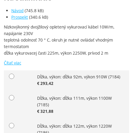
Návod
(745.8 kB)
Prospekt
(340.6 kB)
Nízkovýkonný dvojžilový opletený vykurovací kábel 10W/m,
napájanie 230V
teplotná odolnosť 70 ° C, okruh je nutné ovládať vhodným
termostatom
dĺžka vykurovacej časti 225m, výkon 2250W, prívod 2 m
Čítať viac
Dĺžka, výkon: dĺžka 92m, výkon 910W
(7184)
Zvoľte variant
€
293,42
Dĺžka, výkon: dĺžka 111m, výkon 1100W
(7185)
€
321,88
Dĺžka, výkon: dĺžka 122m, výkon 1220W
(7186)