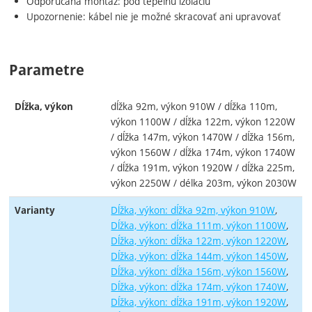
Odporúčaná montáž: pod tepelnú izoláciu
Upozornenie: kábel nie je možné skracovať ani upravovať
Parametre
dĺžka 92m, výkon 910W / dĺžka 110m,
Dĺžka, výkon
výkon 1100W / dĺžka 122m, výkon 1220W
/ dĺžka 147m, výkon 1470W / dĺžka 156m,
výkon 1560W / dĺžka 174m, výkon 1740W
/ dĺžka 191m, výkon 1920W / dĺžka 225m,
výkon 2250W / délka 203m, výkon 2030W
Dĺžka, výkon: dĺžka 92m, výkon 910W
Varianty
Dĺžka, výkon: dĺžka 111m, výkon 1100W
Dĺžka, výkon: dĺžka 122m, výkon 1220W
Dĺžka, výkon: dĺžka 144m, výkon 1450W
Dĺžka, výkon: dĺžka 156m, výkon 1560W
Dĺžka, výkon: dĺžka 174m, výkon 1740W
Dĺžka, výkon: dĺžka 191m, výkon 1920W