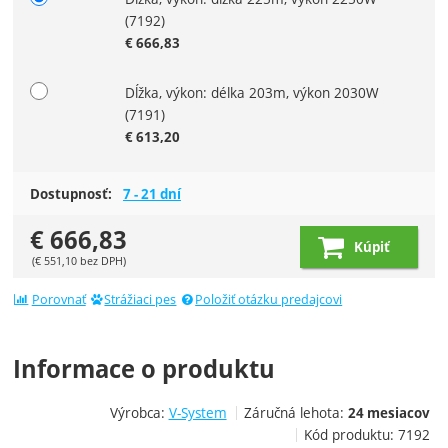
(7192)
€
666,83
Dĺžka, výkon: délka 203m, výkon 2030W
(7191)
€
613,20
Dostupnosť:
7 - 21 dní
€
666,83
Kúpiť
(
€
551,10
bez DPH)
Porovnať
Strážiaci pes
Položiť otázku predajcovi
Informace o produktu
Výrobca:
V-System
Záručná lehota:
24 mesiacov
Kód produktu:
7192