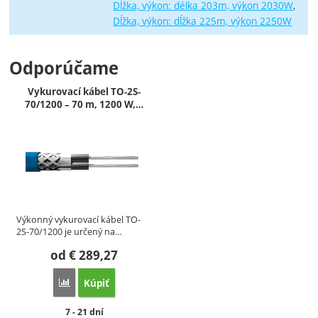
Dĺžka, výkon: délka 203m, výkon 2030W
Dĺžka, výkon: dĺžka 225m, výkon 2250W
Odporúčame
Vykurovací kábel TO-2S-
70/1200 – 70 m, 1200 W,…
Výkonný vykurovací kábel TO-
2S-70/1200 je určený na…
od
€
289,27
Kúpiť
Porovnať
Dostupnosť:
7 - 21 dní