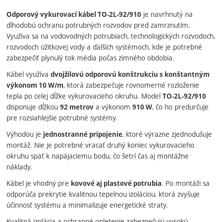
je navrhnutý na
Odporový vykurovací kábel TO-2L-92/910
dlhodobú ochranu potrubných rozvodov pred zamrznutím.
Využíva sa na vodovodných potrubiach, technologických rozvodoch,
rozvodoch úžitkovej vody a ďalších systémoch, kde je potrebné
zabezpečiť plynulý tok média počas zimného obdobia.
Kábel využíva
dvojžilovú odporovú konštrukciu s konštantným
, ktorá zabezpečuje rovnomerné rozloženie
výkonom 10 W/m
tepla po celej dĺžke vykurovacieho okruhu. Model
TO-2L-92/910
disponuje dĺžkou
a výkonom
, čo ho predurčuje
92 metrov
910 W
pre rozsiahlejšie potrubné systémy.
Výhodou je
, ktoré výrazne zjednodušuje
jednostranné pripojenie
montáž. Nie je potrebné vracať druhý koniec vykurovacieho
okruhu späť k napájaciemu bodu, čo šetrí čas aj montážne
náklady.
Kábel je vhodný pre
. Po montáži sa
kovové aj plastové potrubia
odporúča prekrytie kvalitnou tepelnou izoláciou, ktorá zvyšuje
účinnosť systému a minimalizuje energetické straty.
Kvalitná izolácia a ochranné opletenie zabezpečujú vysokú