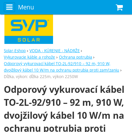
Menu
N
Solar-Eshop
VODA - KÚRENIE - NÁDRŽE
Vykurovacie káble a rohože
Ochrana potrubia
Odporový vykurovací kábel TO-2L-92/910 – 92 m, 910 W,
dvojžilový kábel 10 W/m na ochranu potrubia proti zamŕzaniu
Dĺžka, výkon: dĺžka 225m, výkon 2250W
Odporový vykurovací kábel
TO-2L-92/910 – 92 m, 910 W,
dvojžilový kábel 10 W/m na
ochranu potrubia proti