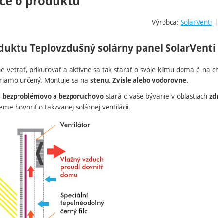
ce o produktu
Výrobca:
SolarVenti
duktu Teplovzdušný solárny panel SolarVenti 
e vetrať, prikurovať a aktívne sa tak starať o svoje klímu doma či na 
priamo určený. Montuje sa na
stenu. Zvisle alebo vodorovne.
a
stará o vaše bývanie v oblastiach
bezproblémovo a bezporuchovo
zd
eme hovoriť o takzvanej solárnej ventilácii.