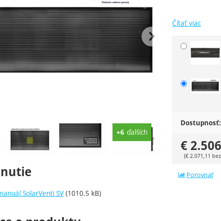
Čítať viac
edchádzajúca
nasle
Zvoľte va
Dostupnosť:
ie
ďalších
+6
€
2.506
(
€
2.071,11
bez
hnutie
Porovnať
anuál SolarVenti SV
(1010.5 kB)