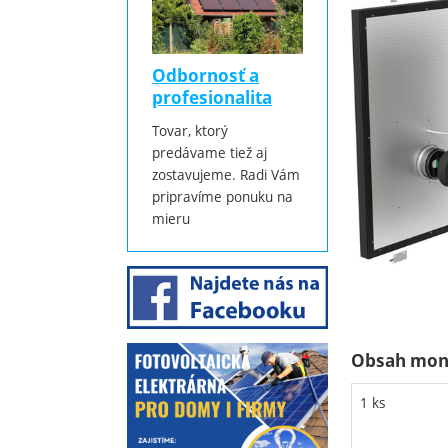
Odbornosť a
profesionalita
Tovar, ktorý
predávame tiež aj
zostavujeme. Radi Vám
pripravíme ponuku na
mieru
Obsah mont
1 ks