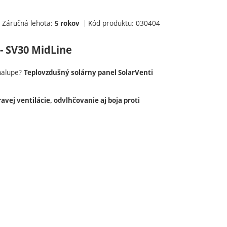
Záručná lehota:
Kód produktu:
030404
5 rokov
- SV30 MidLine
chalupe?
Teplovzdušný solárny panel SolarVenti
ravej ventilácie, odvlhčovanie aj boja proti