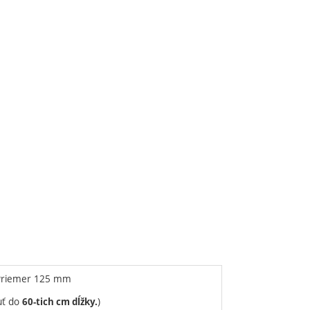
. Priemer 125 mm
uť do
)
60-tich cm dĺžky.