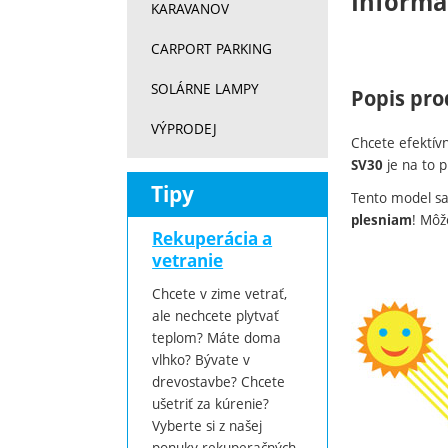
Informa
KARAVANOV
CARPORT PARKING
SOLÁRNE LAMPY
Popis pro
VÝPRODEJ
Chcete efektívn
je na to 
SV30
Tipy
Tento model s
! Môž
plesniam
Rekuperácia a
vetranie
Chcete v zime vetrať,
ale nechcete plytvať
teplom? Máte doma
vlhko? Bývate v
drevostavbe? Chcete
ušetriť za kúrenie?
Vyberte si z našej
ponuky rekuperačných