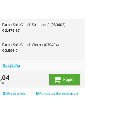
dujúci
Farba SolarVenti: Strieborná
(030402)
riant
€
2.479,97
Farba SolarVenti: Čierna
(030404)
€
2.506,04
Do týždňa
,04
Kúpiť
 DPH)
Strážiaci pes
Položiť otázku predajcovi