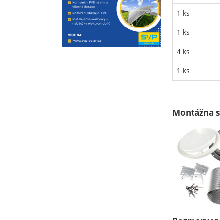
1 ks
1 ks
4 ks
1 ks
Montážna s