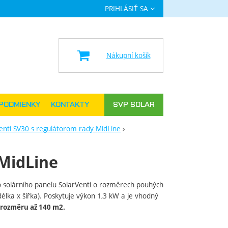
PRIHLÁSIŤ SA
a
Nákupní košík
PODMIENKY
KONTAKTY
SVP SOLAR
enti SV30 s regulátorom rady MidLine
 MidLine
 solárního panelu SolarVenti o rozměrech pouhých
élka x šířka). Poskytuje výkon 1,3 kW a je vhodný
 rozměru až 140 m2.