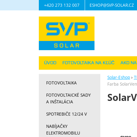
+420 273 132 007
ESHOP@SVP-SOLAR.CZ
Navigácia
ÚVOD
FOTOVOLTAIKA NA KĽÚČ
AKO N
Solar-Eshop
T
FOTOVOLTAIKA
Farba SolarVent
SolarV
FOTOVOLTAICKÉ SADY
A INŠTALÁCIA
Fotograf
SPOTREBIČE 12/24 V
NABÍJAČKY
ELEKTROMOBILU