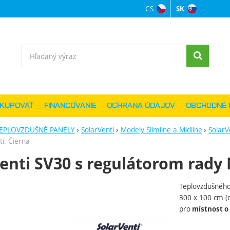
CS
SK
Jazyková verzi
Vyhľadávanie
AKUPOVAŤ
FINANCOVANIE
OCHRANA ÚDAJOV
OBCHODNÉ 
EPLOVZDUŠNÉ PANELY
SolarVenti
Modely Slimline a Midline
SolarV
i: Čierna
enti SV30 s regulátorom rady
Teplovzdušného
ie
300 x 100 cm (d
pro
místnost o