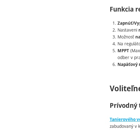
Funkcia r
Zapnúť/Vy
Nastaveni
Možnosť
na
Na regulát
(Max 
MPPT
odber v p
Napäťový 
Voliteľn
Prívodný 
Tanierového v
zabudovaný v ko