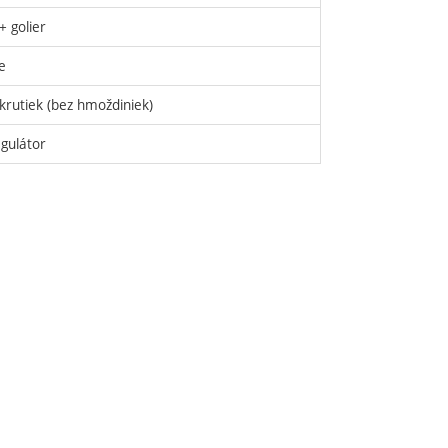
+ golier
e
krutiek (bez hmoždiniek)
egulátor