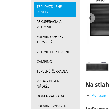
TEPLOVZDUŠNÉ
PANELY
pr
REKUPERÁCIA A
VETRANIE
SOLÁRNY OHŘEV
TERMICKÝ
VETRNÉ ELEKTRÁRNE
CAMPING
Fotograf
TEPELNÉ ČERPADLÁ
VODA - KÚRENIE -
Na stia
NÁDRŽE
Montážny m
DOM A ZÁHRADA
SOLÁRNE VYBAVENIE