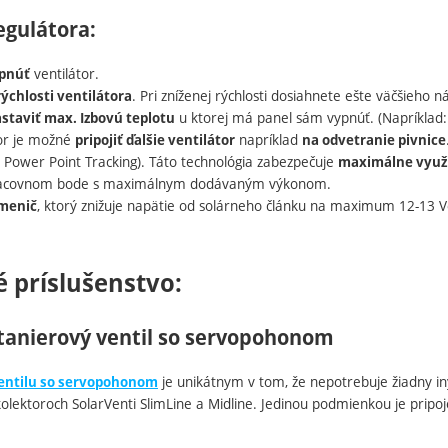
egulátora:
ventilátor.
pnúť
. Pri zníženej rýchlosti dosiahnete ešte väčšieho n
rýchlosti ventilátora
u ktorej má panel sám vypnúť. (Napríklad:
staviť max. Izbovú teplotu
or je možné
napríklad
pripojiť ďalšie ventilátor
na odvetranie pivnice
Power Point Tracking). Táto technológia zabezpečuje
maximálne využi
racovnom bode s maximálnym dodávaným výkonom.
, ktorý znižuje napätie od solárneho článku na maximum 12-13 V
menič
é príslušenstvo:
tanierový ventil so servopohonom
je unikátnym v tom, že nepotrebuje žiadny iný
entilu so servopohonom
lektoroch SolarVenti SlimLine a Midline. Jedinou podmienkou je pripoje