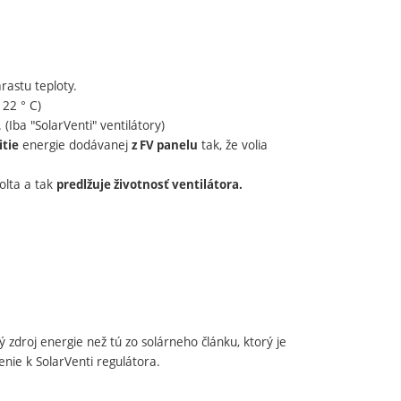
árastu teploty.
 22 ° C)
. (Iba "SolarVenti" ventilátory)
energie dodávanej
tak, že volia
tie
z FV panelu
olta a tak
predlžuje životnosť ventilátora.
 zdroj energie než tú zo solárneho článku, ktorý je
nie k SolarVenti regulátora.