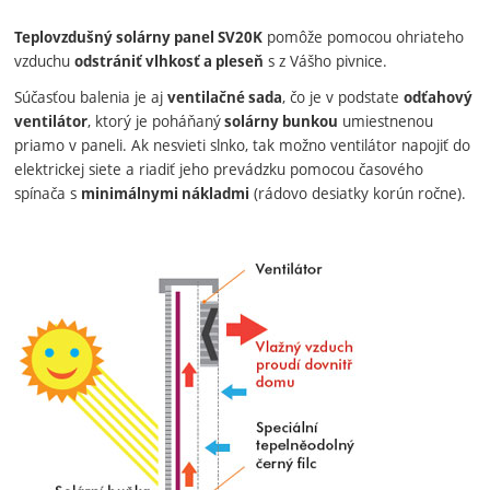
pomôže pomocou ohriateho
Teplovzdušný solárny panel SV20K
vzduchu
s z Vášho pivnice.
odstrániť vlhkosť a pleseň
Súčasťou balenia je aj
, čo je v podstate
ventilačné sada
odťahový
, ktorý je poháňaný
umiestnenou
ventilátor
solárny bunkou
priamo v paneli. Ak nesvieti slnko, tak možno ventilátor napojiť do
elektrickej siete a riadiť jeho prevádzku pomocou časového
spínača s
(rádovo desiatky korún ročne).
minimálnymi nákladmi