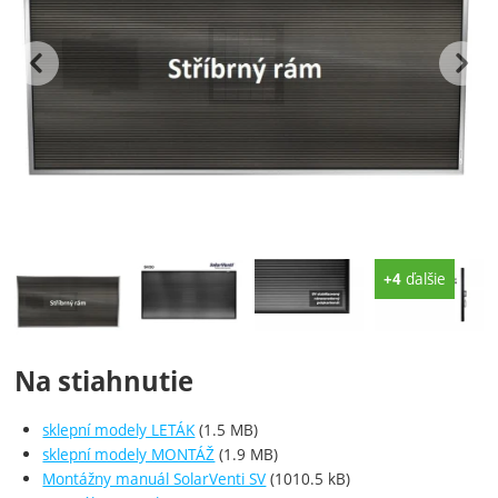
predchádzajúc
n
Fotografie
ďalšie
+4
Na stiahnutie
sklepní modely LETÁK
(1.5 MB)
sklepní modely MONTÁŽ
(1.9 MB)
Montážny manuál SolarVenti SV
(1010.5 kB)