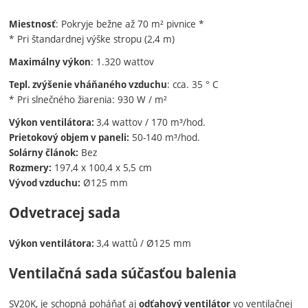
: Pokryje bežne až 70 m² pivnice *
Miestnosť
* Pri štandardnej výške stropu (2,4 m)
: 1.320 wattov
Maximálny výkon
: cca. 35 ° C
Tepl. zvýšenie vháňaného vzduchu
* Pri slnečného žiarenia: 930 W / m²
3,4 wattov / 170 m³/hod.
Výkon ventilátora:
50-140 m³/hod.
Prietokový objem v paneli:
Bez
Solárny článok:
197,4 x 100,4 x 5,5 cm
Rozmery:
Ø125 mm
Vývod vzduchu:
Odvetracej sada
3,4 wattů / Ø125 mm
Výkon ventilátora:
Ventilačná sada súčasťou balenia
SV20K, je schopná poháňať aj
vo ventilačnej
odťahový ventilátor