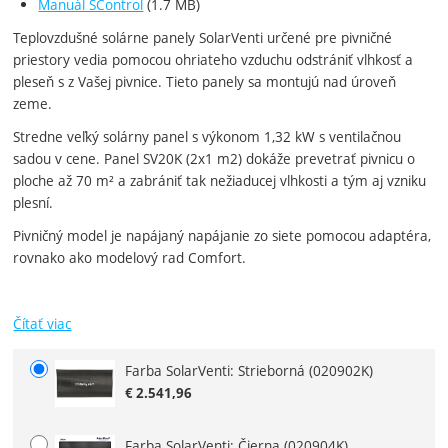
Manuál SControl
(1.7 MB)
Teplovzdušné solárne panely SolarVenti určené pre pivničné
priestory vedia pomocou ohriateho vzduchu odstrániť vlhkosť a
pleseň s z Vašej pivnice. Tieto panely sa montujú nad úroveň
zeme.
Stredne veľký solárny panel s výkonom 1,32 kW s ventilačnou
sadou v cene. Panel SV20K (2x1 m2) dokáže prevetrať pivnicu o
ploche až 70 m² a zabrániť tak nežiaducej vlhkosti a tým aj vzniku
plesní.
Pivničný model je napájaný napájanie zo siete pomocou adaptéra,
rovnako ako modelový rad Comfort.
Čítať viac
Farba SolarVenti: Strieborná
(020902K)
Zvoľte variant
€
2.541,96
Farba SolarVenti: Čierna
(020904K)