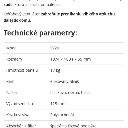
, ktorá je súčasťou balenia.
sade
Odťahový ventilátor
zabraňuje prenikaniu vlhkého vzduchu
.
ďalej do domu
Technické parametry:
Model
SV20
Rozmery
1974 × 1004 × 55 mm
Hmotnosť panelu
17 kg
Rám
eloxovaný hliník
Farba
hliníková, čierna, biela
Vývod vzduchu
125 mm
Krycia vrstva
Polykarbonát
Absorbér + filter
špeciálna filcová podložka