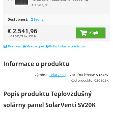
€
2.583,30
Dostupnosť:
2 týdny
€
2.541,96
Kúpiť
(
€
2.100,79
bez DPH)
Porovnať
Strážiaci pes
Položiť otázku predajcovi
Informace o produktu
Výrobca:
SolarVenti
Záručná lehota:
5 rokov
Kód produktu:
020902K
Popis produktu Teplovzdušný
solárny panel SolarVenti SV20K