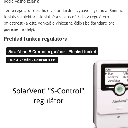
podľa Vášho želania.
Tento regulátor obsahuje v štandardnej výbave štyri čidlá: Snímač
teploty v kolektore, teplotné a vlhkostné čidlo v regulátora
(miestnosti) a ešte vonkajšie vlhkostné čidlo (iba štandard pre
pivničné modely).
Prehľad funkcií regulátora