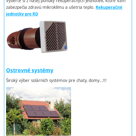
Vyberte si z našej ponuky rekuperačných jednotiek, ktoré Vám
zabezpečia zdravú mikroklímu a ušetria teplo.
Rekuperačné
jednotky pre RD
Ostrovné systémy
Široký výber solárních systémov pre chaty, domy…!!!