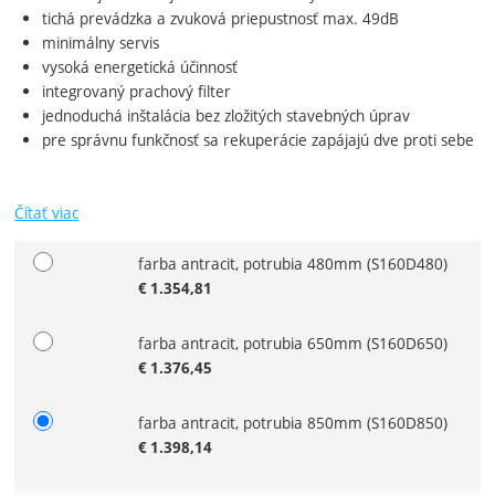
tichá prevádzka a zvuková priepustnosť max. 49dB
minimálny servis
vysoká energetická účinnosť
integrovaný prachový filter
jednoduchá inštalácia bez zložitých stavebných úprav
pre správnu funkčnosť sa rekuperácie zapájajú dve proti sebe
Čítať viac
farba antracit, potrubia 480mm
(S160D480)
Zvoľte variant
€
1.354,81
farba antracit, potrubia 650mm
(S160D650)
€
1.376,45
farba antracit, potrubia 850mm
(S160D850)
€
1.398,14