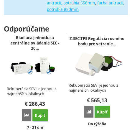
antracit, potrubia 650mm
farba antracit,
potrubia 850mm
Odporúčame
Riadiaca jednotka a
Z-SEC-TPS Regulácia rosného
centrálne ovládanie SEC -
bodu pre vetranie…
20…
Rekuperácia SEVi je jednou z
Rekuperácia SEVi je jednou z
najmenších lokálnych
najmenších lokálnych
jednotiek…
jednotiek…
€
565,13
€
286,43
Kúpiť
Porovnať
Kúpiť
Porovnať
Dostupnosť:
Do týždňa
Dostupnosť:
7 - 21 dní