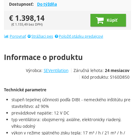
Dostupnosť:
Do týždňa
€
1.398,14
Kúpiť
(
€
1.155,49
bez DPH)
Porovnať
Strážiaci pes
Položiť otázku predajcovi
Informace o produktu
Výrobca:
SEVentilation
Záručná lehota:
24 mesiacov
Kód produktu:
S160D850
Technické parametre
stupeň tepelnej účinnosti podľa DIBt - nemeckého inštitútu pre
staviteľstvo: až 90%
prevádzkové napätie: 12 V DC
typ ventilátora: obojsmerný, axiálne, elektronicky riadený,
vlhku odolný
výkon v režime spätného zisku tepla: 17 m³ / h / 21 m³ / h /