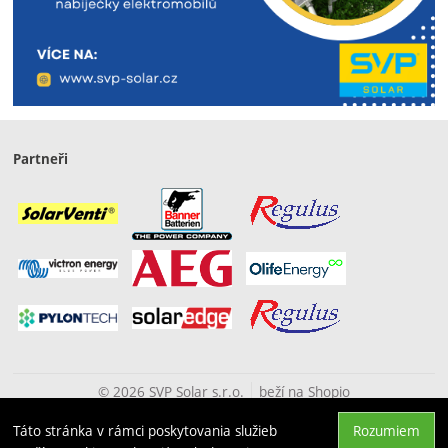
Partneři
© 2026 SVP Solar s.r.o.
beží na
Shopio
Táto stránka v rámci poskytovania služieb
Rozumiem
Hore