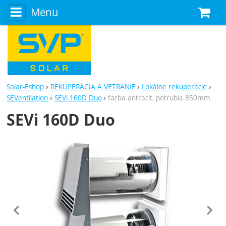
Menu
N
Solar-Eshop
REKUPERÁCIA A VETRANIE
Lokálne rekuperácie
SEVentilation
SEVi 160D Duo
farba antracit, potrubia 850mm
SEVi 160D Duo
Fotografie
predchádzajúc
n