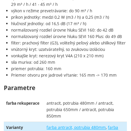
29 m³ / h / 41 - 45 m³ / h
výkon v režime prevetrávanie: do 90 m³ / h
príkon jednotky: medzi 0,2 W (m3 / h) a 0,25 (m3 / h)
hlučnosť jednotky: od 16,5 dB (17 m³ / h)
normalizovaný rozdiel úrovne hluku SEVI 160: do 42 dB
normalizovaný rozdiel úrovne hluku SEVI 160 Plus: do 49 dB
filter: prachový filter (G3), voliteľný peľový alebo uhlíkový filter
vnútorný kryt: uzatvárateľný, so zvukovou izoláciou
vonkajšie kryt: nerezový kryt V4A (210 x 210 mm)
sila muriva: od 260 mm
priemer potrubia: 160 mm
Priemer otvoru pre jadrové vŕtanie: 165 mm -> 170 mm
Parametre
antracit, potrubia 480mm / antracit,
farba rekuperace
potrubia 650mm / antracit, potrubia
850mm
farba antracit, potrubia 480mm
farba
Varianty