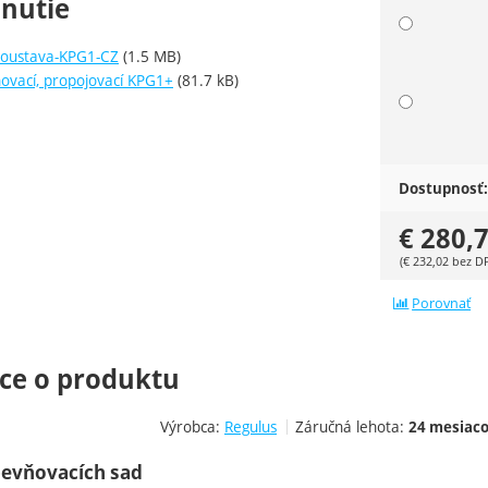
hnutie
soustava-KPG1-CZ
(1.5 MB)
ovací, propojovací KPG1+
(81.7 kB)
Dostupnosť:
€
280,
(
€
232,02
bez D
Porovnať
ce o produktu
Výrobca:
Regulus
Záručná lehota:
24 mesiac
pevňovacích sad