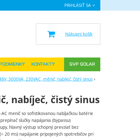
PRIHLÁSIŤ SA
a
Nákupní košík
PODMIENKY
KONTAKTY
SVP SOLAR
48V, 3000VA, 230VAC, měnič, nabíječ, čistý sinus
, nabíječ, čistý sinus
AC menič so sofistikovanou nabíjačkou batérie
y prepínač slučky napájania (bypassu)
upy, hlavný výstup schopný prevziať bez
(< 20 ms) napájanie pripojených spotrebičov pri