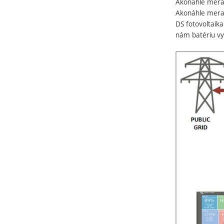
Akonáhle merač
Akonáhle merač
DS fotovoltaika
nám batériu vyb