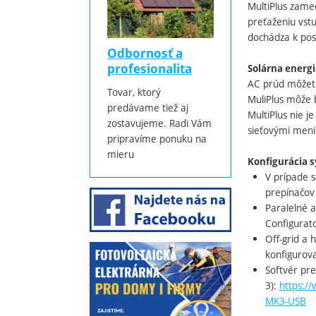
MultiPlus zame
preťaženiu vst
dochádza k pos
Odbornosť a
profesionalita
Solárna energ
AC prúd môžete 
Tovar, ktorý
MuliPlus môže b
predávame tiež aj
MultiPlus nie 
zostavujeme. Radi Vám
sieťovými meni
pripravíme ponuku na
mieru
Konfigurácia 
V prípade 
prepínačov 
Paralelné 
Configurato
Off-grid a 
konfigurova
Softvér pr
3):
https:/
MK3-USB