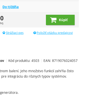
Do týždňa
10
Kúpiť
PH)
Strážiaci pes
Položiť otázku predajcovi
Kód produktu:
4503
EAN:
8719076024057
kov
nom balení. Jeho množstvo funkcií zahŕňa čisto
e pre integráciu do rôznych typov systémov.
 generátora.