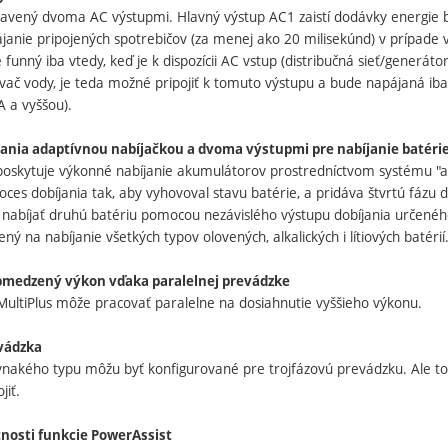
ybavený dvoma AC výstupmi. Hlavný výstup AC1 zaistí dodávky energie b
anie pripojených spotrebičov (za menej ako 20 milisekúnd) v prípade v
 funný iba vtedy, keď je k dispozícii AC vstup (distribučná sieť/generáto
vač vody, je teda možné pripojiť k tomuto výstupu a bude napájaná iba 
 a vyššou).
íjania adaptívnou nabíjačkou a dvoma výstupmi pre nabíjanie batéri
poskytuje výkonné nabíjanie akumulátorov prostredníctvom systému "ada
ces dobíjania tak, aby vyhovoval stavu batérie, a pridáva štvrtú fázu d
 nabíjať druhú batériu pomocou nezávislého výstupu dobíjania určeného
ený na nabíjanie všetkých typov olovených, alkalických i lítiových batérií
bmedzený výkon vďaka paralelnej prevádzke
 MultiPlus môže pracovať paralelne na dosiahnutie vyššieho výkonu.
evádzka
vnakého typu môžu byť konfigurované pre trojfázovú prevádzku. Ale to 
jiť.
nosti funkcie PowerAssist