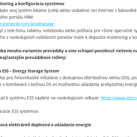
itoring a konfigurácia systémov
dajte svoj systém lokálne (LAN) alebo vzdialene cez internet z ľubovoľ
ného portálu VRM.
ctronenergy.com/landingpage
ť z tele:fonu, tabletu, notebooku alebo počítača pre rôzne operačné s
 z nasledujúcich ovládacích panelov máte k dispozícii monitoring a ko
úka mnoho variantov prevádzky a sme schopní ponúknuť riešenie na
najčastejšie prevádzkové režimy:
 ESS – Energy Storage System
iba pre fotovoltaické inštalácie s dostupnou distribučnou sieťou (DS),
ie v kombinácii s bežnou DS as možnosťou ukladania prebytočnej energie
ál k systému ESS nájdete na nasledujúcom odkaze:
https://www.victro
urácie ESS systémov:
eťová elektráreň doplnená o ukladanie energie