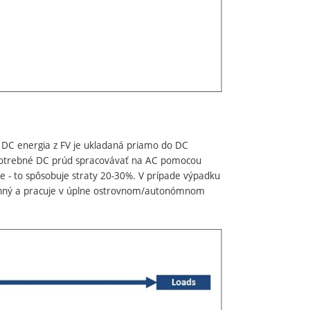
 – DC energia z FV je ukladaná priamo do DC
e potrebné DC prúd spracovávať na AC pomocou
ie - to spôsobuje straty 20-30%. V prípade výpadku
e funný a pracuje v úplne ostrovnom/autonómnom