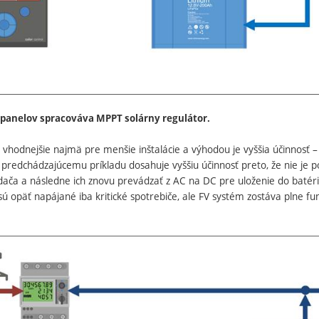
V panelov spracováva MPPT solárny regulátor.
e vhodnejšie najmä pre menšie inštalácie a výhodou je vyššia účinnosť
i predchádzajúcemu príkladu dosahuje vyššiu účinnosť preto, že nie j
edača a následne ich znovu prevádzať z AC na DC pre uloženie do batér
 sú opäť napájané iba kritické spotrebiče, ale FV systém zostáva pln