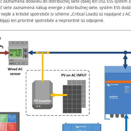
 zaznamená dodávku do distribučnej siete (ďalej len DS), ESS systém z
 siete zaznamená nákup energie z distribučnej siete, systém ESS dodá
 nejde a kritické spotrebiče (v schéme „Critical Loads) sú napájané z AC
íjajú len prioritné spotrebiče a neprioritné sú odpojené.