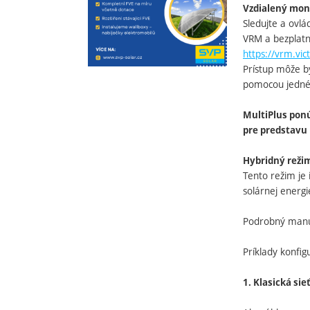
Vzdialený mon
Sledujte a ovlá
VRM a bezplat
https://vrm.vi
Prístup môže by
pomocou jedného
MultiPlus pon
pre predstavu 
Hybridný režim
Tento režim je 
solárnej energ
Podrobný manu
Príklady konfig
1. Klasická si