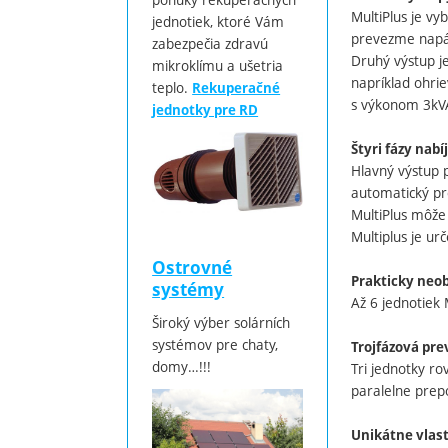
MultiPlus je v
jednotiek, ktoré Vám
prevezme napáj
zabezpečia zdravú
Druhý výstup je
mikroklímu a ušetria
napríklad ohrie
teplo.
Rekuperačné
s výkonom 3kVA
jednotky pre RD
Štyri fázy nab
Hlavný výstup 
automatický pro
MultiPlus môže
Multiplus je urč
Ostrovné
Prakticky neo
systémy
Až 6 jednotiek
Široký výber solárních
systémov pre chaty,
Trojfázová pr
domy…!!!
Tri jednotky ro
paralelne prepo
Unikátne vlast