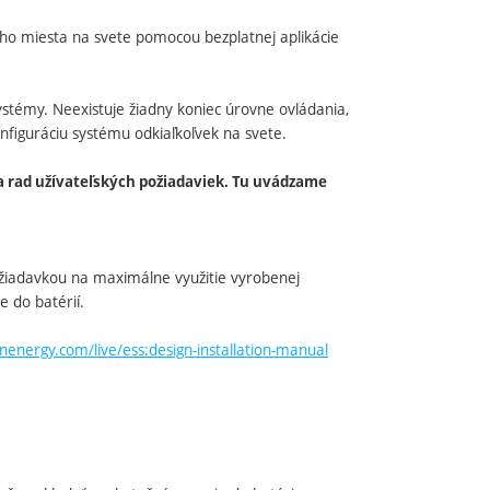
ného miesta na svete pomocou bezplatnej aplikácie
ystémy. Neexistuje žiadny koniec úrovne ovládania,
nfiguráciu systému odkiaľkoľvek na svete.
 rad užívateľských požiadaviek. Tu uvádzame
 požiadavkou na maximálne využitie vyrobenej
 do batérií.
nenergy.com/live/ess:design-installation-manual