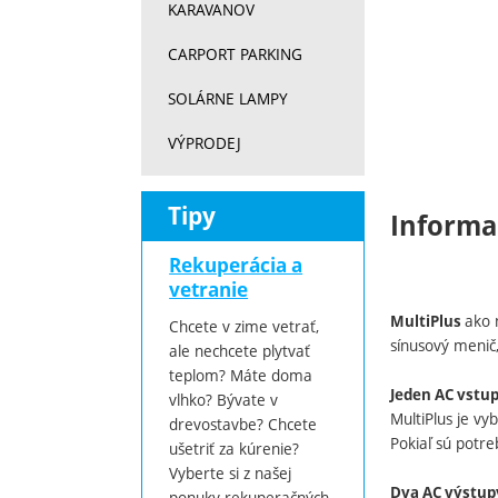
KARAVANOV
CARPORT PARKING
SOLÁRNE LAMPY
VÝPRODEJ
Tipy
Informa
Rekuperácia a
vetranie
ako 
MultiPlus
Chcete v zime vetrať,
sínusový menič,
ale nechcete plytvať
teplom? Máte doma
Jeden AC vstu
vlhko? Bývate v
MultiPlus je v
drevostavbe? Chcete
Pokiaľ sú potr
ušetriť za kúrenie?
Vyberte si z našej
Dva AC výstup
ponuky rekuperačných