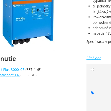
výpadku sie
tri jednotk
trojfázový 
PowerAssis
obmedzenéh
adaptivné na
napätie 48V
Špecifikácia v 
hnutie
Čítať viac
tiPlus_3000_CZ
(687.4 kB)
Zvoľte va
datasheet_EN
(358.0 kB)