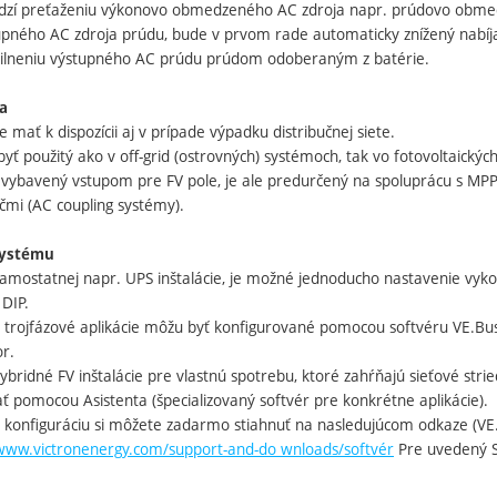
dzí preťaženiu výkonovo obmedzeného AC zdroja napr. prúdovo obmedze
upného AC zdroja prúdu, bude v prvom rade automaticky znížený nabíj
ilneniu výstupného AC prúdu prúdom odoberaným z batérie.
ia
mať k dispozícii aj v prípade výpadku distribučnej siete.
yť použitý ako v off-grid (ostrovných) systémoch, tak vo fotovoltaických
je vybavený vstupom pre FV pole, je ale predurčený na spoluprácu s MP
čmi (AC coupling systémy).
systému
samostatnej napr. UPS inštalácie, je možné jednoducho nastavenie vyk
DIP.
a trojfázové aplikácie môžu byť konfigurované pomocou softvéru VE.Bu
r.
hybridné FV inštalácie pre vlastnú spotrebu, ktoré zahŕňajú sieťové str
ť pomocou Asistenta (špecializovaný softvér pre konkrétne aplikácie).
e konfiguráciu si môžete zadarmo stiahnuť na nasledujúcom odkaze (VE
/www.victronenergy.com/support-and-do
w
nloads/softvér
Pre uvedený 