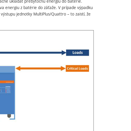
ačne ukladať prebytočnú energiu do batérie.
va energiu z batérie do záťaže. V prípade výpadku
 výstupu jednotky MultiPlus/Quattro – to zaistí, že