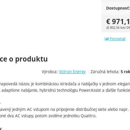
Dostupnosť:
€
971,
(
€
802,56
bez D
Porovnať
ce o produktu
Výrobca:
Victron Energy
Záručná lehota:
5 ro
napovedá názov, je kombináciou striedača a nabíjačky v jednom elegant
 adaptívne nabíjanie, hybridnú technológiu PowerAssist a ďalšie funkci
p
ybavený jedným AC vstupom na pripojenie distribučnej siete alebo napr.
ebné dva AC vstupy, potom zvolíme jednotku Quattro.
y