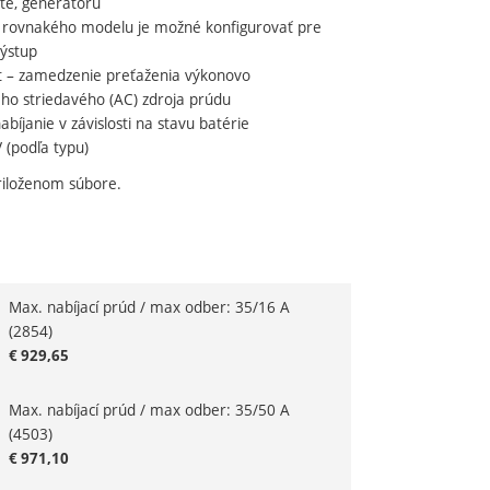
te, generátoru
y rovnakého modelu je možné konfigurovať pre
výstup
t – zamedzenie preťaženia výkonovo
o striedavého (AC) zdroja prúdu
bíjanie v závislosti na stavu batérie
 (podľa typu)
priloženom súbore.
Max. nabíjací prúd / max odber: 35/16 A
riant
(2854)
€
929,65
Max. nabíjací prúd / max odber: 35/50 A
(4503)
€
971,10