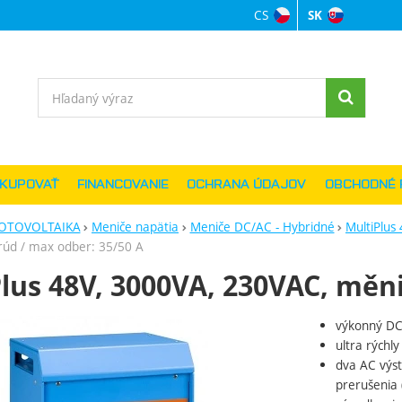
CS
SK
Jazyková verzi
Vyhľadávanie
AKUPOVAŤ
FINANCOVANIE
OCHRANA ÚDAJOV
OBCHODNÉ 
OTOVOLTAIKA
Meniče napätia
Meniče DC/AC - Hybridné
MultiPlus 
prúd / max odber: 35/50 A
lus 48V, 3000VA, 230VAC, měnič
výkonný DC-
ie
ultra rýchl
dva AC výst
prerušenia 