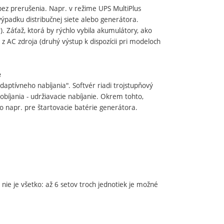
ez prerušenia. Napr. v režime UPS MultiPlus
ýpadku distribučnej siete alebo generátora.
r). Záťaž, ktorá by rýchlo vybila akumulátory, ako
z AC zdroja (druhý výstup k dispozícii pri modeloch
e
ptívneho nabíjania". Softvér riadi trojstupňový
obíjania - udržiavacie nabíjanie. Okrem tohto,
 napr. pre štartovacie batérie generátora.
.
nie je všetko: až 6 setov troch jednotiek je možné