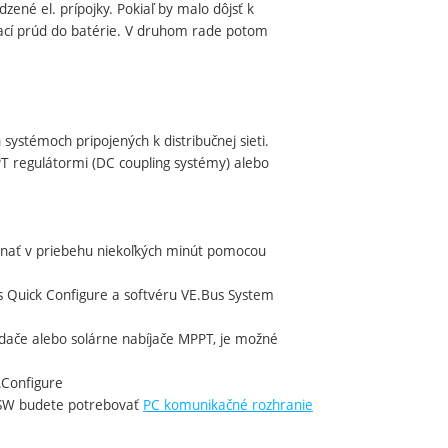
né el. prípojky. Pokiaľ by malo dôjsť k
ací prúd do batérie. V druhom rade potom
 systémoch pripojených k distribučnej sieti.
PT regulátormi (DC coupling systémy) alebo
onať v priebehu niekoľkých minút pomocou
s Quick Configure a softvéru VE.Bus System
iedače alebo solárne nabíjače MPPT, je možné
.Configure
SW budete potrebovať
PC komunikačné rozhranie