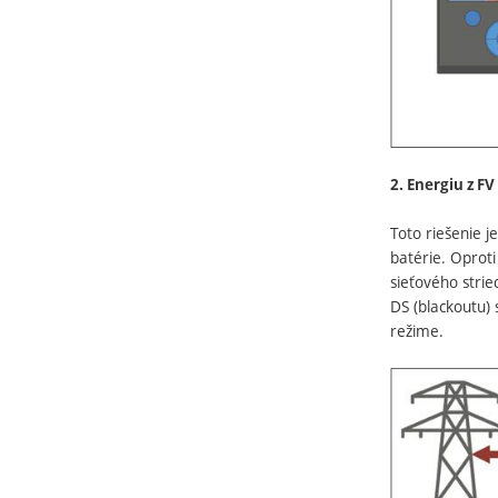
2. Energiu z F
Toto riešenie j
batérie. Oprot
sieťového stri
DS (blackoutu)
režime.