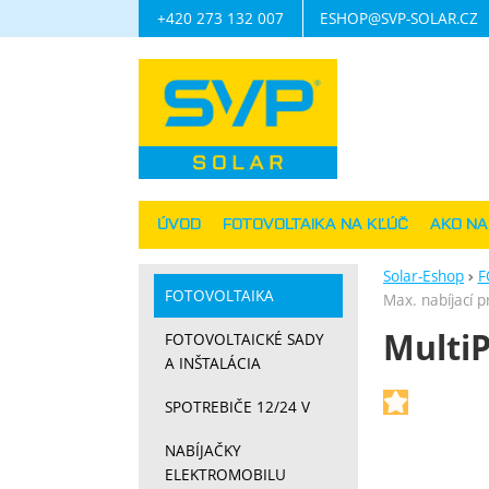
+420 273 132 007
ESHOP@SVP-SOLAR.CZ
Navigácia
ÚVOD
FOTOVOLTAIKA NA KĽÚČ
AKO N
Solar-Eshop
F
FOTOVOLTAIKA
Max. nabíjací 
MultiP
FOTOVOLTAICKÉ SADY
A INŠTALÁCIA
Fotograf
SPOTREBIČE 12/24 V
NABÍJAČKY
ELEKTROMOBILU