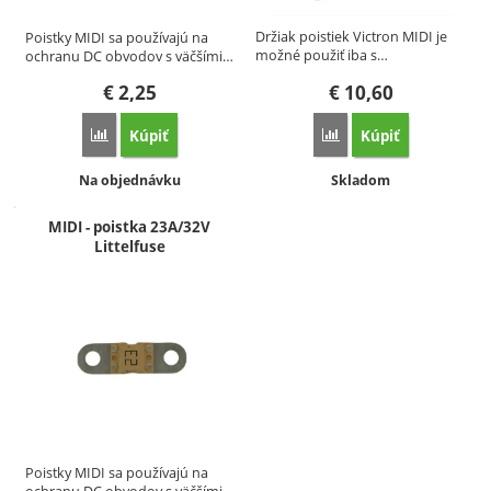
Držiak poistiek Victron MIDI je
Poistky MIDI sa používajú na
možné použiť iba s…
ochranu DC obvodov s väčšími…
€
2,25
€
10,60
Kúpiť
Kúpiť
Porovnať
Porovnať
Dostupnosť:
Dostupnosť:
Na objednávku
Skladom
MIDI - poistka 23A/32V
Littelfuse
Poistky MIDI sa používajú na