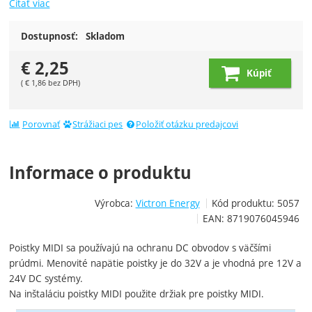
Čítať viac
Dostupnosť:
Skladom
€
2,25
Kúpiť
(
€
1,86
bez DPH)
Porovnať
Strážiaci pes
Položiť otázku predajcovi
Informace o produktu
Výrobca:
Victron Energy
Kód produktu:
5057
EAN:
8719076045946
Poistky MIDI sa používajú na ochranu DC obvodov s väčšími
prúdmi. Menovité napätie poistky je do 32V a je vhodná pre 12V a
24V DC systémy.
Na inštaláciu poistky MIDI použite držiak pre poistky MIDI.