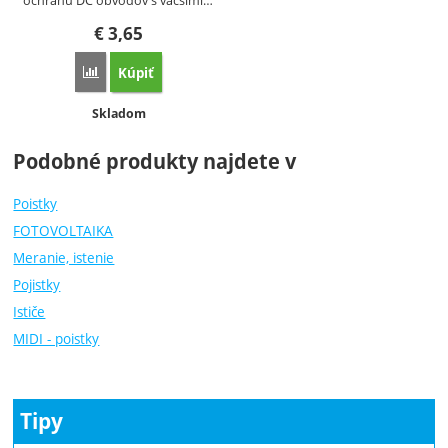
ochranu DC obvodov s väčšími…
€
3,65
Kúpiť
Porovnať
Dostupnosť:
Skladom
Podobné produkty najdete v
Poistky
FOTOVOLTAIKA
Meranie, istenie
Pojistky
Ističe
MIDI - poistky
Tipy