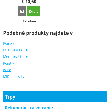
€
10,60
Kúpiť
Porovnať
Dostupnosť:
Skladom
Podobné produkty najdete v
Poistky
FOTOVOLTAIKA
Meranie, istenie
Pojistky
Ističe
MIDI - poistky
Tipy
Rekuperácia a vetranie