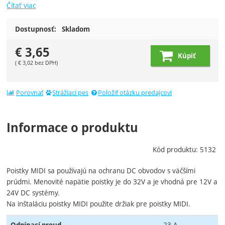
Čítať viac
Dostupnosť:
Skladom
€
3,65
Kúpiť
(
€
3,02
bez DPH)
Porovnať
Strážiaci pes
Položiť otázku predajcovi
Informace o produktu
Kód produktu:
5132
Poistky MIDI sa používajú na ochranu DC obvodov s väčšími
prúdmi. Menovité napätie poistky je do 32V a je vhodná pre 12V a
24V DC systémy.
Na inštaláciu poistky MIDI použite držiak pre poistky MIDI.
23 A