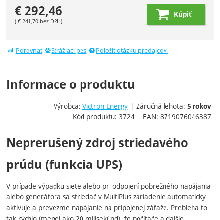
€
292,46
Kúpiť
(
€
241,70
bez DPH)
Porovnať
Strážiaci pes
Položiť otázku predajcovi
Informace o produktu
Výrobca:
Victron Energy
Záručná lehota:
5 rokov
Kód produktu:
3724
EAN:
8719076046387
Neprerušený zdroj striedavého
prúdu (funkcia UPS)
V prípade výpadku siete alebo pri odpojení pobrežného napájania
alebo generátora sa striedač v MultiPlus zariadenie automaticky
aktivuje a prevezme napájanie na pripojenej záťaže. Prebieha to
tak rýchlo (menej ako 20 milisekúnd), že počítače a ďalšie