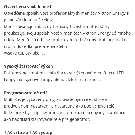
Osvedčená spoľahlivosť
Osvedčená spoľahlivosť profesionálnych meničov Victron Energy s
plnou zárukou na 5 rokov.
Menič obsahuje robustný toroidný transformátor, ktorý
preukazuje svoju spoľahlivosť v meničoch Victron Energy už mnoho
rokov. Meniče sú odolné proti skratu a chránený proti prehriatiu,
či už v dôsledku preťaženia alebo
vysoké teploty okolia.
Vysoký štartovací výkon
Potrebný na spustenie záťaží, ako sú výkonové meniče pre LED
lampy, halogénové lampy alebo elektrické náradie.
Programovateľné relé
Multiplus je vybavený programovateľným relé, ktoré v
predvolenom nastavení je nastavené ako poplachové relé.
Relé môže byť naprogramované pre rôzne druhy iných aplikácií
ako napríklad štartovacie relé pre generátor.
1 AC vstup a 1 AC výstup