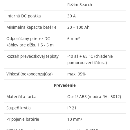
Režim Search
Interná DC poistka
30 A
Minimálna kapacita batérie
20 – 100 Ah
Odporúčaný prierez DC
6 mm²
káblov pre dĺžku 1,5 - 5 m
Rozsah prevádzkovej teploty
-40 až + 65 °C (chladenie
pomocou ventilátora)
Vlhkosť (nekondenzujúca)
max. 95%
Prevedenie
Materiál a farba
Oceľ / ABS (modrá RAL 5012)
Stupeň krytia
IP 21
Pripojenie batérie
10 mm²