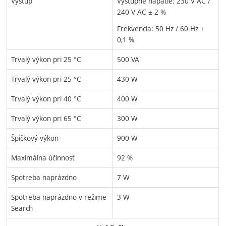
Výstup
Výstupné napätie: 230 V AC /
240 V AC ± 2 %
Frekvencia: 50 Hz / 60 Hz ±
0,1 %
Trvalý výkon pri 25 °C
500 VA
Trvalý výkon pri 25 °C
430 W
Trvalý výkon pri 40 °C
400 W
Trvalý výkon pri 65 °C
300 W
Špičkový výkon
900 W
Maximálna účinnosť
92 %
Spotreba naprázdno
7 W
Spotreba naprázdno v režime
3 W
Search