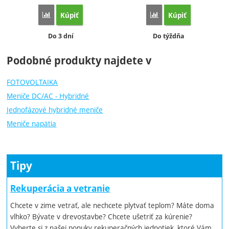
Kúpiť
Kúpiť
Porovnať
Porovnať
Dostupnosť:
Dostupnosť:
Do 3 dní
Do týždňa
Podobné produkty najdete v
FOTOVOLTAIKA
Meniče DC/AC - Hybridné
Jednofázové hybridné meniče
Meniče napätia
Tipy
Rekuperácia a vetranie
Chcete v zime vetrať, ale nechcete plytvať teplom? Máte doma
vlhko? Bývate v drevostavbe? Chcete ušetriť za kúrenie?
Vyberte si z našej ponuky rekuperačných jednotiek, ktoré Vám