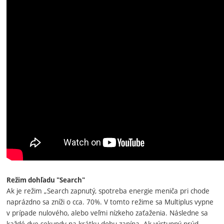
Režim dohľadu "Search"
Ak je režim „Search zapnutý, spotreba energie meniča pri chode
naprázdno sa zníži o cca. 70%. V tomto režime sa Multiplus vypne
v prípade nulového, alebo veľmi nízkeho zaťaženia. Následne sa
každé dve sekundy na krátku dobu zapína. Ak výstupný prúd