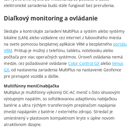
elektronické zariadenia budú stále fungovať bez prerušenia.
Diaľkový monitoring a ovládanie
Sledujte a kontrolujte zariadení MultiPlus a systém alebo systémy
lokálne (LAN) alebo vzdialene cez internet z ľubovoľného miesta
na svete pomocou bezplatnej aplikácie VRM a bezplatného
portálu
VRM
. Prístup je možný z telefónu, tabletu, notebooku alebo
počítača pre viac operačných systémov. Úroveň ovládania nemá
medze, cez požadované ovládanie
Color Control GX
alebo
Venus
GX
, od nastavenia zariadenia MultiPlus na nastavenie Geofence
pre prenajaté vozidlá a ďalšie.
Multifúnny menič/nabíjačka
Multiplus je multifónny výkonný DC-AC menič s čisto sínusovým
výstupným napätím, so sofistikovanou adaptívnou nabíjačkou
batérie a ultra rýchlym transferovým prepínačom napájania
(medzi napájaním z batérie / externého zdroja). Striedač je
umiestnený v plastovom kompaktnom kryte v úplne novom
atraktívnom dizajne.