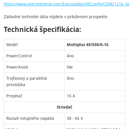
https://www.victronenergy.com/Executables/VEConfig/CDM21216_S
Základné technické dáta nájdete v priloženom prospekte.
Technická špecifikácia:
Model
Multiplus 48/500/6-16
PowerControl
Áno
PowerAssist
Nie
Trojfázový a paralelná
Áno
prevádzka
Prepínač
16 A
Striedač
Rozsah vstupného napätia
38 - 66 V