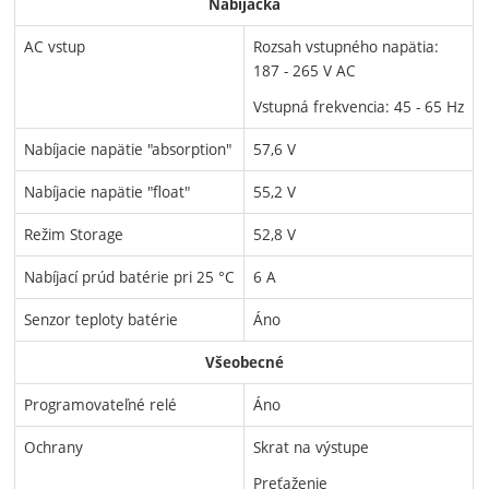
Nabíjačka
AC vstup
Rozsah vstupného napätia:
187 - 265 V AC
Vstupná frekvencia: 45 - 65 Hz
Nabíjacie napätie "absorption"
57,6 V
Nabíjacie napätie "float"
55,2 V
Režim Storage
52,8 V
Nabíjací prúd batérie pri 25 °C
6 A
Senzor teploty batérie
Áno
Všeobecné
Programovateľné relé
Áno
Ochrany
Skrat na výstupe
Preťaženie