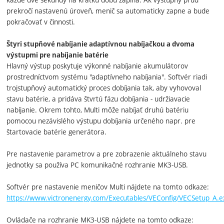
prekročí nastavenú úroveň, menič sa automaticky zapne a bude
pokračovať v činnosti.
Štyri stupňové nabíjanie adaptívnou nabíjačkou a dvoma
výstupmi pre nabíjanie batérie
Hlavný výstup poskytuje výkonné nabíjanie akumulátorov
prostredníctvom systému "adaptívneho nabíjania". Softvér riadi
trojstupňový automatický proces dobíjania tak, aby vyhovoval
stavu batérie, a pridáva štvrtú fázu dobíjania - udržiavacie
nabíjanie. Okrem tohto, Multi môže nabíjať druhú batériu
pomocou nezávislého výstupu dobíjania určeného napr. pre
štartovacie batérie generátora.
Pre nastavenie parametrov a pre zobrazenie aktuálneho stavu
jednotky sa používa PC komunikačné rozhranie MK3-USB.
Softvér pre nastavenie meničov Multi nájdete na tomto odkaze:
https://www.victronenergy.com/Executables/VEConfig/VECSetup_A.e
Ovládače na rozhranie MK3-USB nájdete na tomto odkaze: