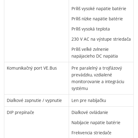
Príliš vysoké napätie batérie
Príliš nízke napätie batérie
Príliš vysoká teplota
230 V AC na výstupe striedača
Príliš veľké zvlnenie
napájacieho DC napätia
Komunikačný port VE.Bus
Pre paralelný a trojfázový
prevádzku, vzdialené
monitorovanie a integráciu
systému
Diaľkové zapnutie / vypnutie
Len pre nabíjačku
DIP prepínače
Diaľkové ovládanie
Nabíjacie napätie batérie
Frekvencia striedače