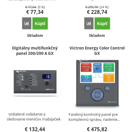
Venus…
€
77,64
(0 %)
€
299,70
(24 %)
€
77,34
€
228,74
Kúpiť
Kúpiť
Porovnať
Porovnať
Dostupnosť:
Dostupnosť:
Skladom
Skladom
Digitálny multifunkčný
Victron Energy Color Control
panel 200/200 A GX
GX
vzdialené ovládanie a
Farebný kontrolný panel pre
sledovanie meničov /nabíjačiek
komplexnú správu, riadenie…
pre…
€
132,44
€
475,82