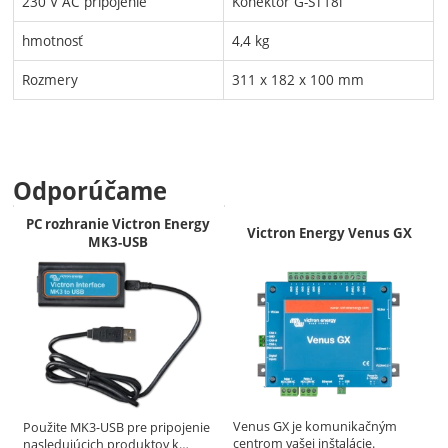
230 V AC pripojenie
Konektor G-ST18i
hmotnosť
4,4 kg
Rozmery
311 x 182 x 100 mm
Odporúčame
PC rozhranie Victron Energy
Victron Energy Venus GX
MK3-USB
Venus GX je komunikačným
Použite MK3-USB pre pripojenie
centrom vašej inštalácie.
nasledujúcich produktov k…