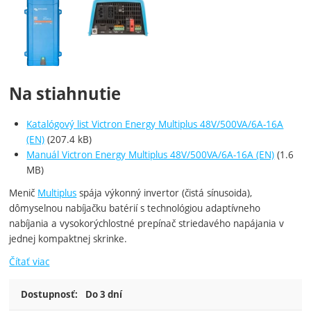
Fotografie
Na stiahnutie
Katalógový list Victron Energy Multiplus 48V/500VA/6A-16A
(EN)
(207.4 kB)
Manuál Victron Energy Multiplus 48V/500VA/6A-16A (EN)
(1.6
MB)
Menič
Multiplus
spája výkonný invertor (čistá sínusoida),
dômyselnou nabíjačku batérií s technológiou adaptívneho
nabíjania a vysokorýchlostné prepínač striedavého napájania v
jednej kompaktnej skrinke.
Čítať viac
Dostupnosť:
Do 3 dní