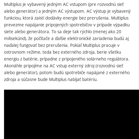
Multiplus je vybavený jedným AC vstupom (pre rozvodnú sieť
alebo generátor) a jedným AC výstupom. AC výstup je vybavený
funkciou, ktorá zaistí dodávky energie bez prerušenia. Multiplus
prevezme napájanie pripojených spotrebičov v prípade výpadku
siete alebo generátora. To sa deje tak rýchlo (menej ako 20
milisekúnd), že počítače a ďalšie elektronické zariadenia budú aj
naďalej fungovať bez prerušenia. Pokiaľ Multiplus pracuje v
ostrovnom režime, teda bez externého zdroja, berie všetku
energiu z batérie, prípadne z pripojeného solárneho regulátora.
Akonáhle pripojíme na AC vstup externý zdroj (rozvodnú sieť
alebo generátor), potom budú spotrebiče napájané z externého
zdroja a súčasne bude Multiplus nabíjať batériu.