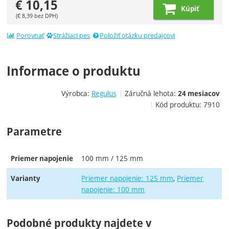
€
10,15
Kúpiť
(
€
8,39
bez DPH)
Porovnať
Strážiaci pes
Položiť otázku predajcovi
Informace o produktu
Výrobca:
Regulus
Záručná lehota:
24 mesiacov
Kód produktu:
7910
Parametre
100 mm / 125 mm
Priemer napojenie
Priemer napojenie: 125 mm
Priemer
Varianty
napojenie: 100 mm
Podobné produkty najdete v