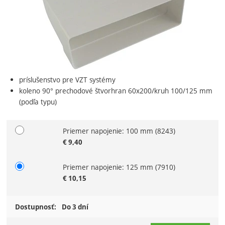
príslušenstvo pre VZT systémy
koleno 90° prechodové štvorhran 60x200/kruh 100/125 mm
(podľa typu)
Priemer napojenie: 100 mm
(8243)
Zvoľte variant
€
9,40
Priemer napojenie: 125 mm
(7910)
€
10,15
Dostupnosť:
Do 3 dní