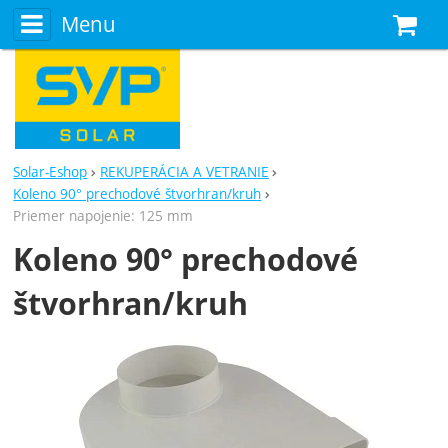
Menu
N
Solar-Eshop
REKUPERÁCIA A VETRANIE
Koleno 90° prechodové štvorhran/kruh
Priemer napojenie: 125 mm
Koleno 90° prechodové
štvorhran/kruh
Fotografie