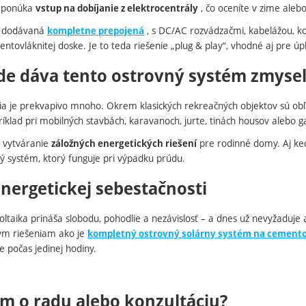
 ponúka
, čo oceníte v zime alebo
vstup na dobíjanie z elektrocentrály
e dodávaná
, s DC/AC rozvádzačmi, kabelážou, k
kompletne prepojená
tovláknitej doske. Je to teda riešenie „plug & play“, vhodné aj pre úpl
de dáva tento ostrovný systém zmysel
ia je prekvapivo mnoho. Okrem klasických rekreačných objektov sú obľúb
ríklad pri mobilných stavbách, karavanoch, jurte, tinách housov alebo gar
aj vytváranie
pre rodinné domy. Aj keď 
záložných energetických riešení
lý systém, ktorý funguje pri výpadku prúdu.
nergetickej sebestačnosti
ltaika prináša slobodu, pohodlie a nezávislosť – a dnes už nevyžaduje a
ým riešeniam ako je
kompletný ostrovný solárny systém na cemento
 počas jedinej hodiny.
m o radu alebo konzultáciu?