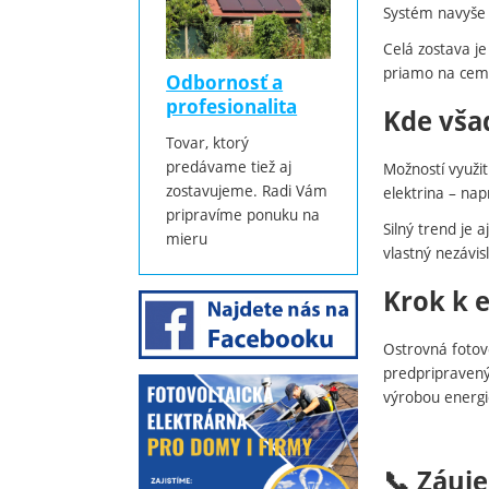
Systém navyše
Celá zostava j
priamo na cemen
Odbornosť a
profesionalita
Kde vša
Tovar, ktorý
predávame tiež aj
Možností využit
zostavujeme. Radi Vám
elektrina – nap
pripravíme ponuku na
Silný trend je 
mieru
vlastný nezávis
Krok k e
Ostrovná fotovo
predpripraven
výrobou energie
📞
Záuje