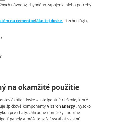
nych návodov, chybného zapojenia alebo potreby
– technológia,
stém na cementovláknitej doske
ky
y
ý na okamžité použitie
ovláknitej doske – inteligentné riešenie, ktoré
inuje špičkové komponenty
, vysoko
Victron Energy
výkon pre chaty, záhradné domčeky, mobilné
ipojiť panely a môžete začať vyrábať vlastnú