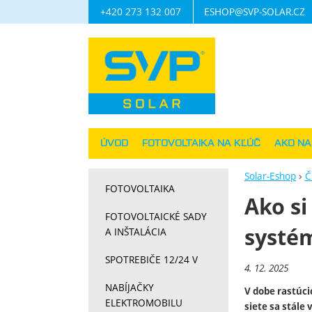
+420 273 132 007
ESHOP@SVP-SOLAR.CZ
Navigácia
ÚVOD
FOTOVOLTAIKA NA KĽÚČ
AKO N
Solar-Eshop
Č
FOTOVOLTAIKA
Ako si
FOTOVOLTAICKÉ SADY
systém
A INŠTALÁCIA
SPOTREBIČE 12/24 V
4. 12. 2025
NABÍJAČKY
V dobe rastúci
ELEKTROMOBILU
siete sa stále