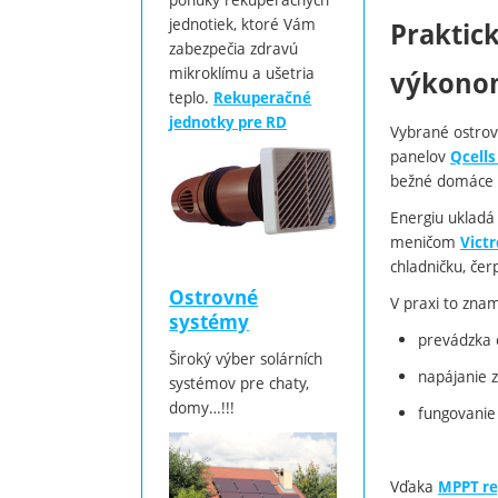
jednotiek, ktoré Vám
Praktic
zabezpečia zdravú
mikroklímu a ušetria
výkono
teplo.
Rekuperačné
jednotky pre RD
Vybrané ostrov
panelov
Qcell
bežné domáce i
Energiu uklad
meničom
Vict
chladničku, čer
Ostrovné
V praxi to zna
systémy
prevádzka c
Široký výber solárních
napájanie z
systémov pre chaty,
domy…!!!
fungovanie
Vďaka
MPPT re