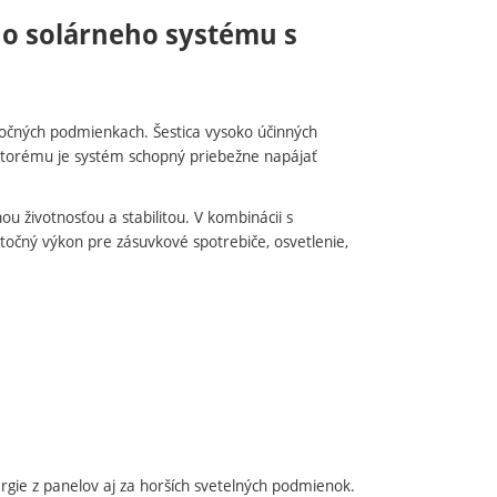
ho solárneho systému s
áročných podmienkach. Šestica vysoko účinných
ktorému je systém schopný priebežne napájať
ou životnosťou a stabilitou. V kombinácii s
atočný výkon pre zásuvkové spotrebiče, osvetlenie,
rgie z panelov aj za horších svetelných podmienok.