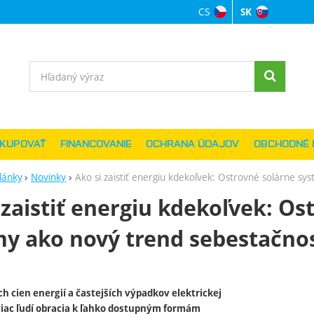
CS
SK
Jazyková verzi
Vyhľadávanie
AKUPOVAŤ
FINANCOVANIE
OCHRANA ÚDAJOV
OBCHODNÉ 
lánky
Novinky
Ako si zaistiť energiu kdekoľvek: Ostrovné solárne sy
 zaistiť energiu kdekoľvek: Os
y ako nový trend sebestačnos
ch cien energií a častejších výpadkov elektrickej
 viac ľudí obracia k ľahko dostupným formám