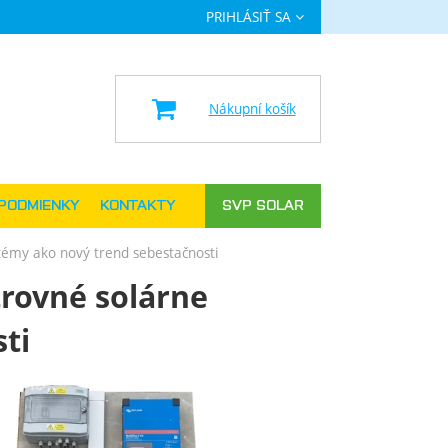
PRIHLÁSIŤ SA
a
Nákupní košík
PODMIENKY
KONTAKTY
SVP SOLAR
stémy ako nový trend sebestačnosti
trovné solárne
ti