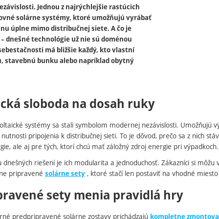
ezávislosti. Jednou z najrýchlejšie rastúcich
rovné solárne systémy, ktoré umožňujú vyrábať
inu úplne mimo distribučnej siete. A čo je
e – dnešné technológie už nie sú doménou
sebestačnosti má bližšie každý, kto vlastní
u, stavebnú bunku alebo napríklad obytný
ická sloboda na dosah ruky
oltaické systémy sa stali symbolom modernej nezávislosti. Umožňujú vý
z nutnosti pripojenia k distribučnej sieti. To je dôvod, prečo sa z nich s
rgie, ale aj pre tých, ktorí chcú mať záložný zdroj energie pri výpadkoch.
 dnešných riešení je ich modularita a jednoduchosť. Zákazníci si môžu
lne pripravené
, ktoré stačí len postaviť na vhodné miesto 
solárne sety
pravené sety menia pravidlá hry
né predpripravené solárne zostavy prichádzajú
kompletne zmontov