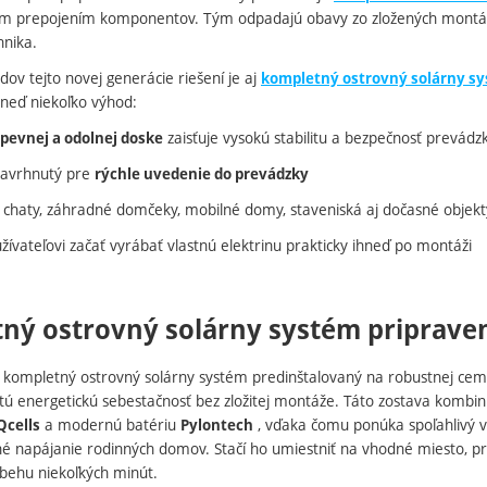
ým prepojením komponentov. Tým odpadajú obavy zo zložených montáž
nika.
dov tejto novej generácie riešení je aj
kompletný ostrovný solárny sy
hneď niekoľko výhod:
zaisťuje vysokú stabilitu a bezpečnosť prevádz
pevnej a odolnej doske
navrhnutý pre
rýchle uvedenie do prevádzky
e chaty, záhradné domčeky, mobilné domy, staveniská aj dočasné objekt
ívateľovi začať vyrábať vlastnú elektrinu prakticky ihneď po montáži
ný ostrovný solárny systém pripraven
kompletný ostrovný solárny systém predinštalovaný na robustnej cement
tú energetickú sebestačnosť bez zložitej montáže. Táto zostava komb
a modernú batériu
, vďaka čomu ponúka spoľahlivý 
Qcells
Pylontech
né napájanie rodinných domov. Stačí ho umiestniť na vhodné miesto, pr
ebehu niekoľkých minút.