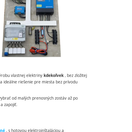
robu vlastnej elektriny
, bez zložitej
kdekoľvek
táva ideálne riešenie pre miesta bez prívodu
 vybrať od malých prenosných zostáv až po
a zapojiť.
, s hotovou elektroinštaláciou a
ané