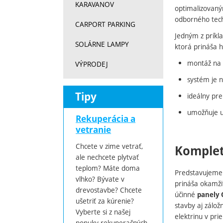
KARAVANOV
optimalizovan
odborného tech
CARPORT PARKING
Jedným z príkla
SOLÁRNE LAMPY
ktorá prináša 
montáž na
VÝPRODEJ
systém je 
Tipy
ideálny pr
umožňuje už
Rekuperácia a
vetranie
Chcete v zime vetrať,
Komplet
ale nechcete plytvať
teplom? Máte doma
Predstavujeme 
vlhko? Bývate v
prináša okamži
drevostavbe? Chcete
účinné
panely 
ušetriť za kúrenie?
stavby aj zálož
Vyberte si z našej
elektrinu v pri
ponuky rekuperačných