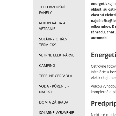
energetickej n
TEPLOVZDUŠNÉ
oblastí sú ost
PANELY
vlastnú elektr
najdôležitejši
REKUPERÁCIA A
odborníkov. K 
VETRANIE
záhradu, chat
automobil.
SOLÁRNY OHŘEV
TERMICKÝ
Energet
VETRNÉ ELEKTRÁRNE
CAMPING
Ostrovné fotov
inštalácie a be
TEPELNÉ ČERPADLÁ
elektrickej ene
Veľkou výhodou
VODA - KÚRENIE -
kompletné a p
NÁDRŽE
Predpri
DOM A ZÁHRADA
SOLÁRNE VYBAVENIE
Niektoré moder