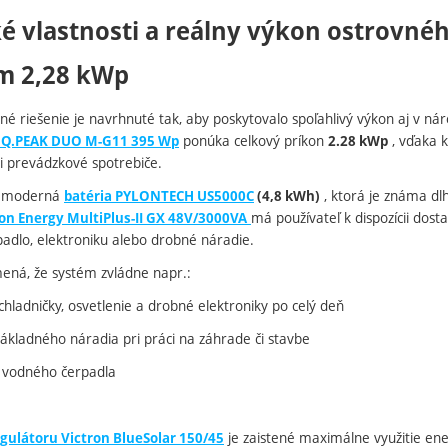
ké vlastnosti a reálny výkon ostrovné
m 2,28 kWp
né riešenie je navrhnuté tak, aby poskytovalo spoľahlivý výkon aj v n
ponúka celkový príkon
, vďaka 
s Q.PEAK DUO M-G11 395 Wp
2.28 kWp
 prevádzkové spotrebiče.
á moderná
, ktorá je známa dlh
batéria PYLONTECH US5000C
(4,8 kWh)
má používateľ k dispozícii dost
ron Energy MultiPlus-II GX 48V/3000VA
padlo, elektroniku alebo drobné náradie.
mená, že systém zvládne napr.:
hladničky, osvetlenie a drobné elektroniky po celý deň
ákladného náradia pri práci na záhrade či stavbe
 vodného čerpadla
je zaistené maximálne využitie ene
gulátoru Victron BlueSolar 150/45