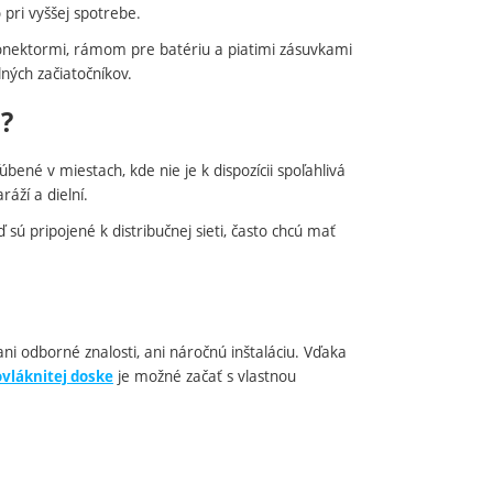
 pri vyššej spotrebe.
onektormi, rámom pre batériu a piatimi zásuvkami
ných začiatočníkov.
?
ené v miestach, kde nie je k dispozícii spoľahlivá
áží a dielní.
sú pripojené k distribučnej sieti, často chcú mať
ni odborné znalosti, ani náročnú inštaláciu. Vďaka
je možné začať s vlastnou
vláknitej doske