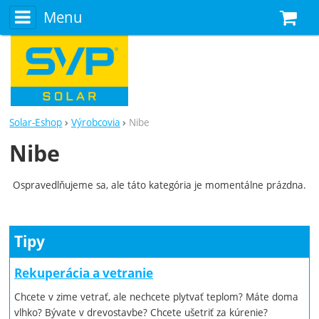
Menu
N
Solar-Eshop
Výrobcovia
Nibe
Nibe
Ospravedlňujeme sa, ale táto kategória je momentálne prázdna.
Tipy
Rekuperácia a vetranie
Chcete v zime vetrať, ale nechcete plytvať teplom? Máte doma
vlhko? Bývate v drevostavbe? Chcete ušetriť za kúrenie?