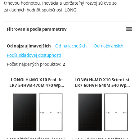
trhovou hodnotou. Inovácia a udržateľný rozvoj sú dve zo
základných hodnôt spoločnosti LONGi.
Filtrovanie podľa parametrov
Cena (€)
Dostupnosť
-
Od najlacnejších
Od najdrahších
Od najzaujímavejších
Skladom
Podľa skladovej dostupnosti
Počet nájdených produktov:
2
Produkty
LONGi Hi-MO X10 EcoLife
LONGi Hi-MO X10 Scientist
LR7-54HVB-470M 470 Wp…
LR7-60HVH-540M 540 Wp…