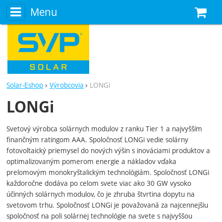
Menu
N
Solar-Eshop
Výrobcovia
LONGi
LONGi
Svetový výrobca solárnych modulov z ranku Tier 1 a najvyšším
finančným ratingom AAA. Spoločnosť LONGi vedie solárny
fotovoltaický priemysel do nových výšin s inováciami produktov a
optimalizovaným pomerom energie a nákladov vďaka
prelomovým monokryštalickým technológiám. Spoločnosť LONGi
každoročne dodáva po celom svete viac ako 30 GW vysoko
účinných solárnych modulov, čo je zhruba štvrtina dopytu na
svetovom trhu. Spoločnosť LONGi je považovaná za najcennejšiu
spoločnosť na poli solárnej technológie na svete s najvyššou