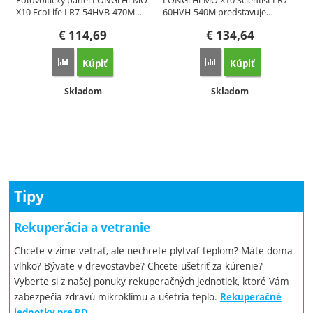
Fotovoltický panel LONGi Hi-MO
LONGi Hi-MO X10 Scientist LR7-
X10 EcoLife LR7-54HVB-470M…
60HVH-540M predstavuje…
€
114,69
€
134,64
Kúpiť
Kúpiť
Porovnať
Porovnať
Dostupnosť:
Dostupnosť:
Skladom
Skladom
Tipy
Rekuperácia a vetranie
Chcete v zime vetrať, ale nechcete plytvať teplom? Máte doma
vlhko? Bývate v drevostavbe? Chcete ušetriť za kúrenie?
Vyberte si z našej ponuky rekuperačných jednotiek, ktoré Vám
zabezpečia zdravú mikroklímu a ušetria teplo.
Rekuperačné
jednotky pre RD