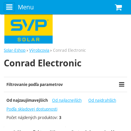
Menu
N
Solar-Eshop
Výrobcovia
Conrad Electronic
Conrad Electronic
Zobraziť viac
Filtrovanie podľa parametrov
Cena (€)
Dostupnosť
Extra
-
Od najlacnejších
Od najdrahších
Od najzaujímavejších
Skladom posledný kus
Výprodej
Do týždňa
Podľa skladovej dostupnosti
Počet nájdených produktov:
3