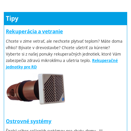
Tipy
Rekuperácia a vetranie
Chcete v zime vetrať, ale nechcete plytvať teplom? Máte doma
vlhko? Bývate v drevostavbe? Chcete ušetriť za kúrenie?
Vyberte si z našej ponuky rekuperačných jednotiek, ktoré Vám
zabezpečia zdravú mikroklímu a ušetria teplo.
Rekuperačné
jednotky pre RD
Ostrovné systémy
Široký výber solárních systémov pre chaty, domy…!!!