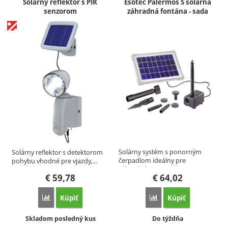
Produkty
Solárny reflektor s PIR
Esotec Palermos S solárna
senzorom
záhradná fontána - sada
Solárny systém s ponorným
Solárny reflektor s detektorom
čerpadlom ideálny pre
pohybu vhodné pre vjazdy,…
záhradné…
€
59,78
€
64,02
Kúpiť
Kúpiť
Porovnať
Porovnať
Dostupnosť:
Dostupnosť:
Skladom posledný kus
Do týždňa