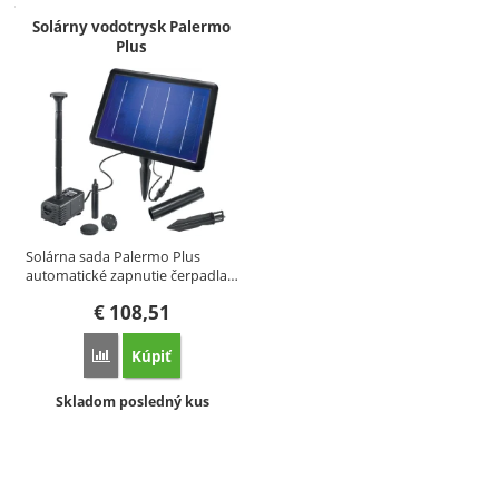
Solárny vodotrysk Palermo
Plus
Solárna sada Palermo Plus
automatické zapnutie čerpadla…
€
108,51
Kúpiť
Porovnať
Dostupnosť:
Skladom posledný kus