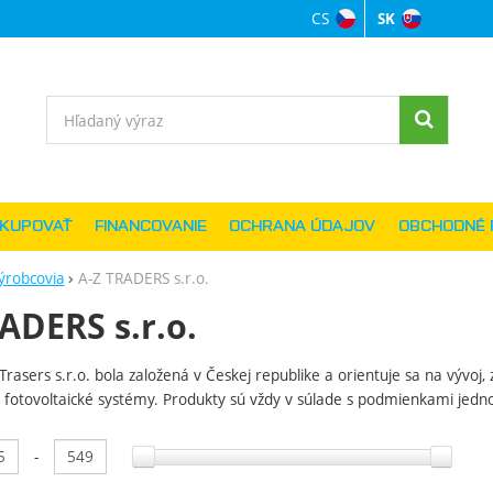
CS
SK
Jazyková verzi
Vyhľadávanie
AKUPOVAŤ
FINANCOVANIE
OCHRANA ÚDAJOV
OBCHODNÉ 
ýrobcovia
A-Z TRADERS s.r.o.
ADERS s.r.o.
Trasers s.r.o. bola založená v Českej republike a orientuje sa na vývoj
fotovoltaické systémy. Produkty sú vždy v súlade s podmienkami jednotl
anie podľa parametrov
-