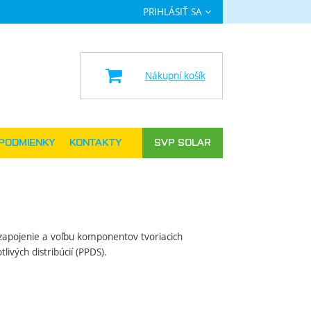
PRIHLÁSIŤ SA
a
Nákupní košík
PODMIENKY
KONTAKTY
SVP SOLAR
, zapojenie a voľbu komponentov tvoriacich
ivých distribúcií (PPDS).