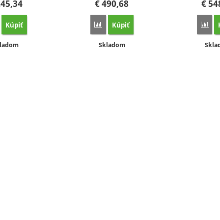
45,34
€
490,68
€
54
Kúpiť
Kúpiť
orovnať
Porovnať
Por
stupnosť:
Dostupnosť:
Dost
ladom
Skladom
Skl