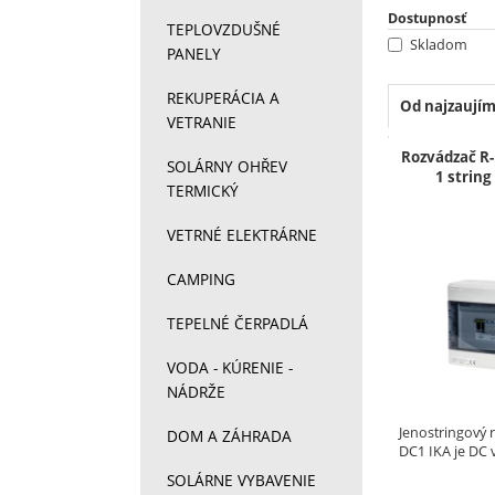
Dostupnosť
TEPLOVZDUŠNÉ
Skladom
PANELY
REKUPERÁCIA A
Od najzaujím
VETRANIE
Produkt
Rozvádzač R-
SOLÁRNY OHŘEV
1 strin
TERMICKÝ
VETRNÉ ELEKTRÁRNE
CAMPING
TEPELNÉ ČERPADLÁ
VODA - KÚRENIE -
NÁDRŽE
Jenostringový 
DOM A ZÁHRADA
DC1 IKA je DC
SOLÁRNE VYBAVENIE