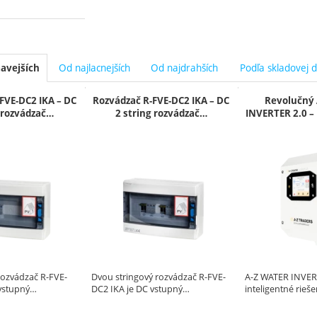
Od najlacnejších
Od najdrahších
Podľa skladovej 
avejších
y
FVE-DC2 IKA – DC
Rozvádzač R-FVE-DC2 IKA – DC
Revolučný 
g rozvádzač…
2 string rozvádzač…
INVERTER 2.0 –
rozvádzač R-FVE-
Dvou stringový rozvádzač R-FVE-
A-Z WATER INVERT
 vstupný…
DC2 IKA je DC vstupný…
inteligentné rieš