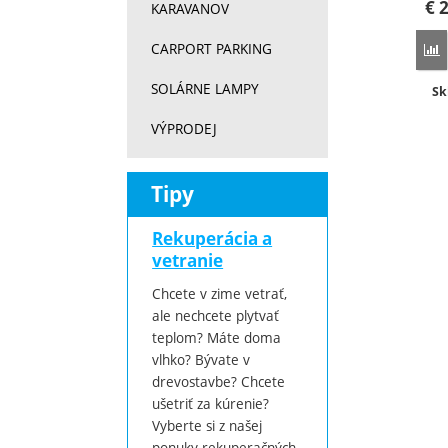
€
2
KARAVANOV
CARPORT PARKING
P
SOLÁRNE LAMPY
Do
Sk
VÝPRODEJ
Tipy
Rekuperácia a
vetranie
Chcete v zime vetrať,
ale nechcete plytvať
teplom? Máte doma
vlhko? Bývate v
drevostavbe? Chcete
ušetriť za kúrenie?
Vyberte si z našej
ponuky rekuperačných