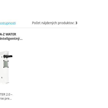
Počet nájdených produktov:
dostupnosti
3
A-Z WATER
 Inteligentný…
ER 2.0 –
enie pre…