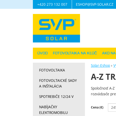
+420 273 132 007
ESHOP@SVP-SOLAR.CZ
Navigácia
ÚVOD
FOTOVOLTAIKA NA KĽÚČ
AKO N
Solar-Eshop
V
FOTOVOLTAIKA
A-Z TR
FOTOVOLTAICKÉ SADY
A INŠTALÁCIA
Spoločnosť A-Z 
rozvádzače pre 
SPOTREBIČE 12/24 V
NABÍJAČKY
Filtrov
Cena (€)
ELEKTROMOBILU