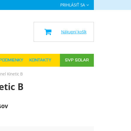
PRIHLÁSIŤ SA
a
Nákupní košík
PODMIENKY
KONTAKTY
SVP SOLAR
inel Kinetic B
etic B
sov