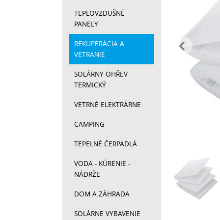
TEPLOVZDUŠNÉ
PANELY
pr
REKUPERÁCIA A
VETRANIE
SOLÁRNY OHŘEV
TERMICKÝ
VETRNÉ ELEKTRÁRNE
CAMPING
TEPELNÉ ČERPADLÁ
Fotograf
VODA - KÚRENIE -
NÁDRŽE
DOM A ZÁHRADA
SOLÁRNE VYBAVENIE