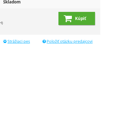
Skladom
6
Kúpiť
H)
dujúci
Strážiaci pes
Položiť otázku predajcovi