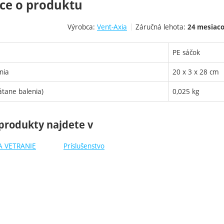
ce o produktu
Výrobca:
Vent-Axia
Záručná lehota:
24 mesiac
PE sáčok
nia
20 x 3 x 28 cm
tane balenia)
0,025 kg
produkty najdete v
A VETRANIE
Príslušenstvo