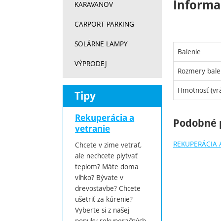
Informa
KARAVANOV
CARPORT PARKING
SOLÁRNE LAMPY
Balenie
VÝPRODEJ
Rozmery bale
Hmotnosť (vrá
Tipy
Rekuperácia a
Podobné 
vetranie
REKUPERÁCIA 
Chcete v zime vetrať,
ale nechcete plytvať
teplom? Máte doma
vlhko? Bývate v
drevostavbe? Chcete
ušetriť za kúrenie?
Vyberte si z našej
ponuky rekuperačných