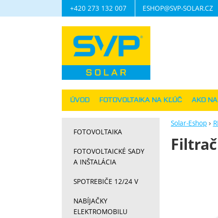
+420 273 132 007
ESHOP@SVP-SOLAR.CZ
Navigácia
ÚVOD
FOTOVOLTAIKA NA KĽÚČ
AKO N
Solar-Eshop
R
FOTOVOLTAIKA
Filtra
FOTOVOLTAICKÉ SADY
A INŠTALÁCIA
Fotograf
SPOTREBIČE 12/24 V
NABÍJAČKY
ELEKTROMOBILU