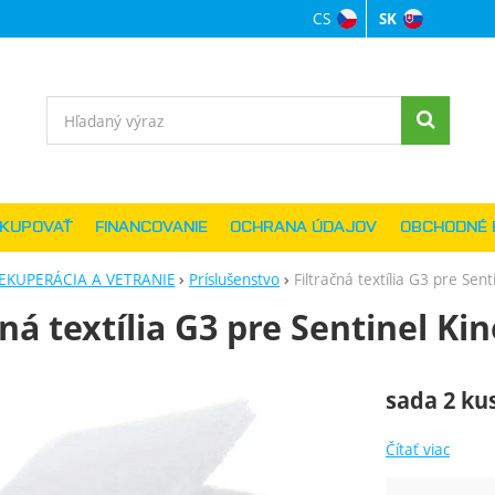
CS
SK
Jazyková verzi
Vyhľadávanie
AKUPOVAŤ
FINANCOVANIE
OCHRANA ÚDAJOV
OBCHODNÉ 
EKUPERÁCIA A VETRANIE
Príslušenstvo
Filtračná textília G3 pre Sent
čná textília G3 pre Sentinel Kin
ie
sada 2 ku
Čítať viac