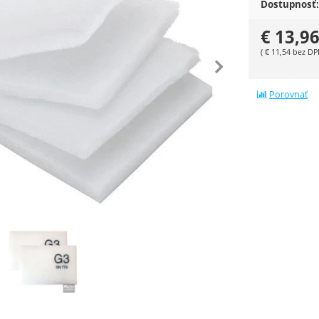
Dostupnosť:
€
13,9
(
€
11,54
bez DP
edchádzajúca
nasle
Porovnať
ie