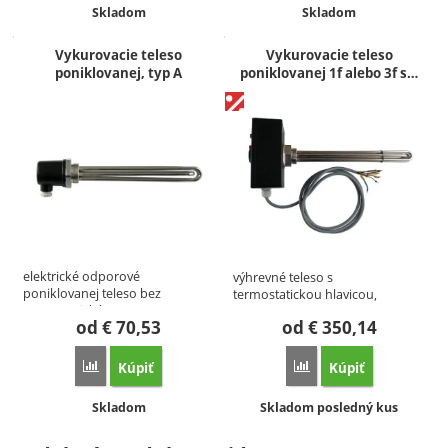
Dostupnosť:
Dostupnosť:
Skladom
Skladom
Vykurovacie teleso
Vykurovacie teleso
poniklovanej, typ A
poniklovanej 1f alebo 3f s…
elektrické odporové
výhrevné teleso s
poniklovanej teleso bez
termostatickou hlavicou,
termostatické…
vhodné pre…
od
€
70,53
od
€
350,14
Kúpiť
Kúpiť
Porovnať
Porovnať
Dostupnosť:
Dostupnosť:
Skladom
Skladom posledný kus