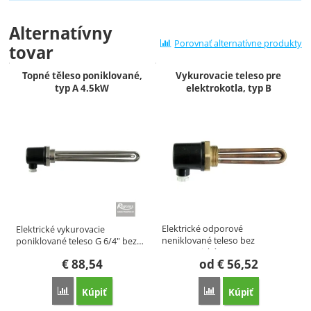
Alternatívny
Porovnať alternatívne produkty
tovar
Topné těleso poniklované,
Vykurovacie teleso pre
typ A 4.5kW
elektrokotla, typ B
Elektrické odporové
Elektrické vykurovacie
neniklované teleso bez
poniklované teleso G 6/4" bez…
termostatické…
€
88,54
od
€
56,52
Kúpiť
Kúpiť
Porovnať
Porovnať