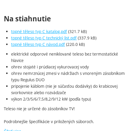
Na stiahnutie
topné těleso typ C katalog.pdf
(321.7 kB)
topné těleso typ C technický list.pdf
(337.9 kB)
topné těleso typ C návod.pdf
(220.0 kB)
elektrické odporové neniklované teleso bez termostatické
hlavice
ohrev stojaté i prúdiacej vykurovacej vody
ohrev nemrznúcej zmesi v nádržiach s vnoreným zásobníkom
typu Regulus DUO
pripojenie káblom (nie je súčasťou dodávky) do krabicovej
svorkovnice alebo rozvádzače
výkon 2/3/5/6/7,5/8,2/9/12 kW (podľa typu)
Teleso nie je určené do zásobníkov TV!
Podrobnejšie špecifikácie v priložených súboroch.