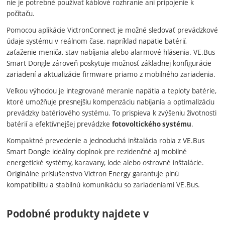
nie je potrebné používať káblové rozhranie ani pripojenie k
počítaču.
Pomocou aplikácie VictronConnect je možné sledovať prevádzkové
údaje systému v reálnom čase, napríklad napätie batérií,
zaťaženie meniča, stav nabíjania alebo alarmové hlásenia. VE.Bus
Smart Dongle zároveň poskytuje možnosť základnej konfigurácie
zariadení a aktualizácie firmware priamo z mobilného zariadenia.
Veľkou výhodou je integrované meranie napätia a teploty batérie,
ktoré umožňuje presnejšiu kompenzáciu nabíjania a optimalizáciu
prevádzky batériového systému. To prispieva k zvýšeniu životnosti
batérií a efektívnejšej prevádzke
.
fotovoltického systému
Kompaktné prevedenie a jednoduchá inštalácia robia z VE.Bus
Smart Dongle ideálny doplnok pre rezidenčné aj mobilné
energetické systémy, karavany, lode alebo ostrovné inštalácie.
Originálne príslušenstvo Victron Energy garantuje plnú
kompatibilitu a stabilnú komunikáciu so zariadeniami VE.Bus.
Podobné produkty najdete v