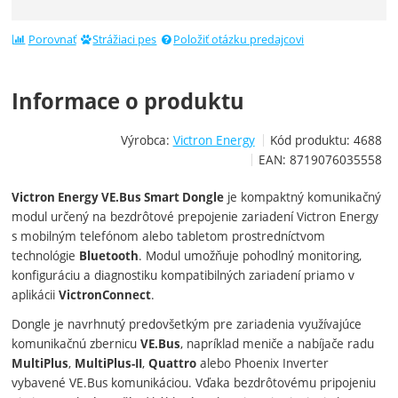
Porovnať
Strážiaci pes
Položiť otázku predajcovi
Informace o produktu
Výrobca:
Victron Energy
Kód produktu:
4688
EAN:
8719076035558
je kompaktný komunikačný
Victron Energy VE.Bus Smart Dongle
modul určený na bezdrôtové prepojenie zariadení Victron Energy
s mobilným telefónom alebo tabletom prostredníctvom
technológie
. Modul umožňuje pohodlný monitoring,
Bluetooth
konfiguráciu a diagnostiku kompatibilných zariadení priamo v
aplikácii
.
VictronConnect
Dongle je navrhnutý predovšetkým pre zariadenia využívajúce
komunikačnú zbernicu
, napríklad meniče a nabíjače radu
VE.Bus
,
,
alebo Phoenix Inverter
MultiPlus
MultiPlus-II
Quattro
vybavené VE.Bus komunikáciou. Vďaka bezdrôtovému pripojeniu