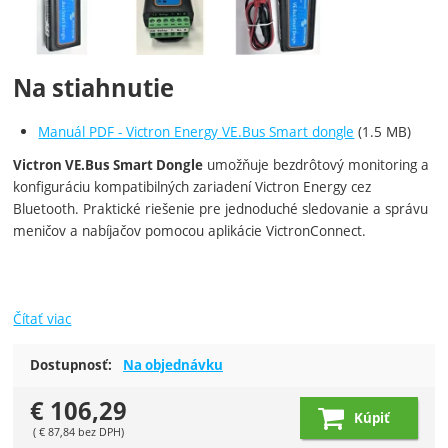
Na stiahnutie
Manuál PDF - Victron Energy VE.Bus Smart dongle
(1.5 MB)
umožňuje bezdrôtový monitoring a
Victron VE.Bus Smart Dongle
konfiguráciu kompatibilných zariadení Victron Energy cez
Bluetooth. Praktické riešenie pre jednoduché sledovanie a správu
meničov a nabíjačov pomocou aplikácie VictronConnect.
Čítať viac
Dostupnosť:
Na objednávku
€
106,29
Kúpiť
(
€
87,84
bez DPH)