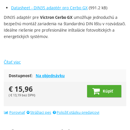
Datasheet - DIN35 adaptér pro Cerbo GX
(991.2 kB)
DIN35 adaptér pre
umožňuje jednoduchú a
Victron Cerbo GX
bezpečnú montáž zariadenia na štandardnú DIN lištu v rozvádzači.
Ideálne riešenie pre profesionálne inštalácie fotovoltických a
energetických systémov.
Čítať viac
Dostupnosť:
Na objednávku
€
15,96
Kúpiť
(
€
13,19
bez DPH)
Porovnať
Strážiaci pes
Položiť otázku predajcovi