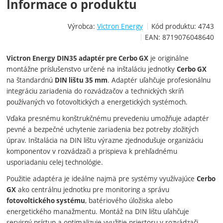
Informace o produktu
Výrobca:
Victron Energy
Kód produktu:
4743
EAN:
8719076048640
je originálne
Victron Energy DIN35 adaptér pre Cerbo GX
montážne príslušenstvo určené na inštaláciu jednotky
Cerbo GX
na štandardnú
. Adaptér uľahčuje profesionálnu
DIN lištu 35 mm
integráciu zariadenia do rozvádzačov a technických skríň
používaných vo fotovoltických a energetických systémoch.
Vďaka presnému konštrukčnému prevedeniu umožňuje adaptér
pevné a bezpečné uchytenie zariadenia bez potreby zložitých
úprav. Inštalácia na DIN lištu výrazne zjednodušuje organizáciu
komponentov v rozvádzači a prispieva k prehľadnému
usporiadaniu celej technológie.
Použitie adaptéra je ideálne najmä pre systémy využívajúce
Cerbo
ako centrálnu jednotku pre monitoring a správu
GX
, batériového úložiska alebo
fotovoltického systému
energetického manažmentu. Montáž na DIN lištu uľahčuje
servisný prístup a optimalizuje využitie priestoru v rozvádzači.