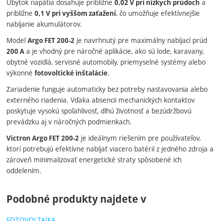
Úbytok napätia dosahuje približne
a
0,02 V pri nízkych prúdoch
približne
, čo umožňuje efektívnejšie
0,1 V pri vyššom zaťažení
nabíjanie akumulátorov.
Model
je navrhnutý pre maximálny nabíjací prúd
Argo FET 200-2
a je vhodný pre náročné aplikácie, ako sú lode, karavany,
200 A
obytné vozidlá, servisné automobily, priemyselné systémy alebo
výkonné
.
fotovoltické inštalácie
Zariadenie funguje automaticky bez potreby nastavovania alebo
externého riadenia. Vďaka absencii mechanických kontaktov
poskytuje vysokú spoľahlivosť, dlhú životnosť a bezúdržbovú
prevádzku aj v náročných podmienkach.
je ideálnym riešením pre používateľov,
Victron Argo FET 200-2
ktorí potrebujú efektívne nabíjať viacero batérií z jedného zdroja a
zároveň minimalizovať energetické straty spôsobené ich
oddelením.
Podobné produkty najdete v
FOTOVOLTAIKA