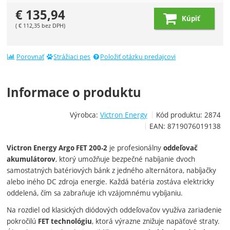
€
135,94
Kúpiť
(
€
112,35
bez DPH)
Porovnať
Strážiaci pes
Položiť otázku predajcovi
Informace o produktu
Výrobca:
Victron Energy
Kód produktu:
2874
EAN:
8719076019138
je profesionálny
Victron Energy Argo FET 200-2
oddeľovač
, ktorý umožňuje bezpečné nabíjanie dvoch
akumulátorov
samostatných batériových bánk z jedného alternátora, nabíjačky
alebo iného DC zdroja energie. Každá batéria zostáva elektricky
oddelená, čím sa zabraňuje ich vzájomnému vybíjaniu.
Na rozdiel od klasických diódových oddeľovačov využíva zariadenie
pokročilú
, ktorá výrazne znižuje napäťové straty.
FET technológiu