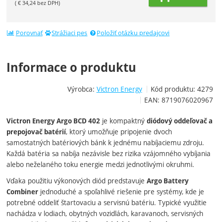
(
€
34,24
bez DPH)
Porovnať
Strážiaci pes
Položiť otázku predajcovi
Informace o produktu
Výrobca:
Victron Energy
Kód produktu:
4279
EAN:
8719076020967
je kompaktný
Victron Energy Argo BCD 402
diódový oddeľovač a
, ktorý umožňuje pripojenie dvoch
prepojovač batérií
samostatných batériových bánk k jednému nabíjaciemu zdroju.
Každá batéria sa nabíja nezávisle bez rizika vzájomného vybíjania
alebo neželaného toku energie medzi jednotlivými okruhmi.
Vďaka použitiu výkonových diód predstavuje
Argo Battery
jednoduché a spoľahlivé riešenie pre systémy, kde je
Combiner
potrebné oddeliť štartovaciu a servisnú batériu. Typické využitie
nachádza v lodiach, obytných vozidlách, karavanoch, servisných