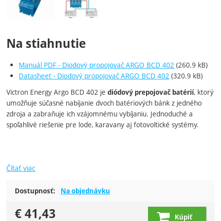
Na stiahnutie
Manuál PDF - Diodový propojovač ARGO BCD 402
(260.9 kB)
Datasheet - Diodový propojovač ARGO BCD 402
(320.9 kB)
Victron Energy Argo BCD 402 je
, ktorý
diódový prepojovač batérií
umožňuje súčasné nabíjanie dvoch batériových bánk z jedného
zdroja a zabraňuje ich vzájomnému vybíjaniu. Jednoduché a
spoľahlivé riešenie pre lode, karavany aj fotovoltické systémy.
Čítať viac
Dostupnosť:
Na objednávku
€
41,43
Kúpiť