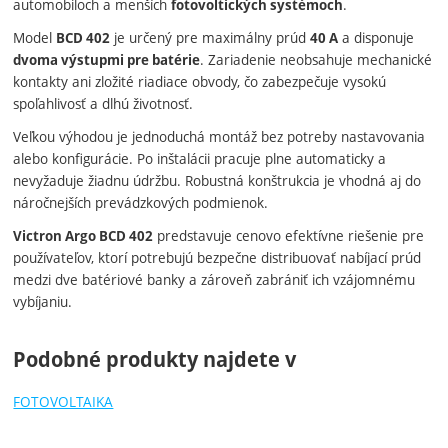
automobiloch a menších
.
fotovoltických systémoch
Model
je určený pre maximálny prúd
a disponuje
BCD 402
40 A
. Zariadenie neobsahuje mechanické
dvoma výstupmi pre batérie
kontakty ani zložité riadiace obvody, čo zabezpečuje vysokú
spoľahlivosť a dlhú životnosť.
Veľkou výhodou je jednoduchá montáž bez potreby nastavovania
alebo konfigurácie. Po inštalácii pracuje plne automaticky a
nevyžaduje žiadnu údržbu. Robustná konštrukcia je vhodná aj do
náročnejších prevádzkových podmienok.
predstavuje cenovo efektívne riešenie pre
Victron Argo BCD 402
používateľov, ktorí potrebujú bezpečne distribuovať nabíjací prúd
medzi dve batériové banky a zároveň zabrániť ich vzájomnému
vybíjaniu.
Podobné produkty najdete v
FOTOVOLTAIKA