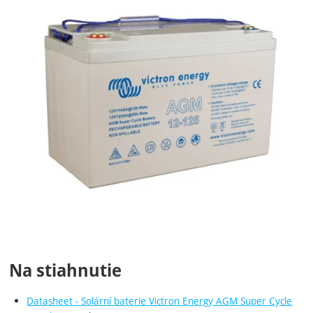
Na stiahnutie
Datasheet - Solární baterie Victron Energy AGM Super Cycle