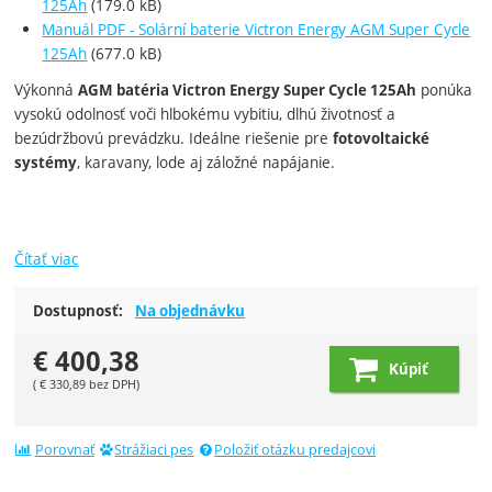
125Ah
(179.0 kB)
Manuál PDF - Solární baterie Victron Energy AGM Super Cycle
125Ah
(677.0 kB)
Výkonná
ponúka
AGM batéria Victron Energy Super Cycle 125Ah
vysokú odolnosť voči hlbokému vybitiu, dlhú životnosť a
bezúdržbovú prevádzku. Ideálne riešenie pre
fotovoltaické
, karavany, lode aj záložné napájanie.
systémy
Čítať viac
Dostupnosť:
Na objednávku
€
400,38
Kúpiť
(
€
330,89
bez DPH)
Porovnať
Strážiaci pes
Položiť otázku predajcovi