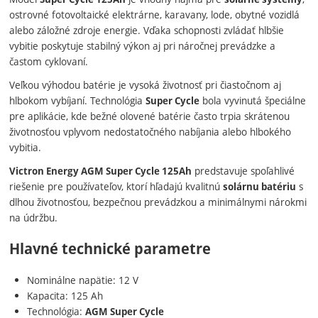
ostrovné fotovoltaické elektrárne, karavany, lode, obytné vozidlá
alebo záložné zdroje energie. Vďaka schopnosti zvládať hlbšie
vybitie poskytuje stabilný výkon aj pri náročnej prevádzke a
častom cyklovaní.
Veľkou výhodou batérie je vysoká životnosť pri čiastočnom aj
hlbokom vybíjaní. Technológia
bola vyvinutá špeciálne
Super Cycle
pre aplikácie, kde bežné olovené batérie často trpia skrátenou
životnosťou vplyvom nedostatočného nabíjania alebo hlbokého
vybitia.
predstavuje spoľahlivé
Victron Energy AGM Super Cycle 125Ah
riešenie pre používateľov, ktorí hľadajú kvalitnú
s
solárnu batériu
dlhou životnosťou, bezpečnou prevádzkou a minimálnymi nárokmi
na údržbu.
Hlavné technické parametre
Nominálne napätie: 12 V
Kapacita: 125 Ah
Technológia:
AGM Super Cycle