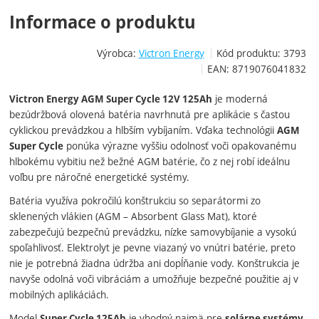
Informace o produktu
Výrobca:
Victron Energy
Kód produktu:
3793
EAN:
8719076041832
je moderná
Victron Energy AGM Super Cycle 12V 125Ah
bezúdržbová olovená batéria navrhnutá pre aplikácie s častou
cyklickou prevádzkou a hlbším vybíjaním. Vďaka technológii
AGM
ponúka výrazne vyššiu odolnosť voči opakovanému
Super Cycle
hlbokému vybitiu než bežné AGM batérie, čo z nej robí ideálnu
voľbu pre náročné energetické systémy.
Batéria využíva pokročilú konštrukciu so separátormi zo
sklenených vlákien (AGM – Absorbent Glass Mat), ktoré
zabezpečujú bezpečnú prevádzku, nízke samovybíjanie a vysokú
spoľahlivosť. Elektrolyt je pevne viazaný vo vnútri batérie, preto
nie je potrebná žiadna údržba ani dopĺňanie vody. Konštrukcia je
navyše odolná voči vibráciám a umožňuje bezpečné použitie aj v
mobilných aplikáciách.
Model
je vhodný najmä pre
,
Super Cycle 125Ah
solárne systémy