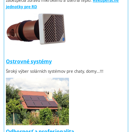
zabezpečia zdravú mikroklímu a ušetria teplo.
Rekuperačné
jednotky pre RD
Ostrovné systémy
Široký výber solárních systémov pre chaty, domy…!!!
Odbornosť a profesionalita