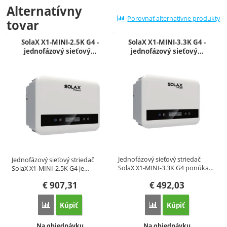
Alternatívny
Porovnať alternatívne produkty
tovar
SolaX X1-MINI-2.5K G4 -
SolaX X1-MINI-3.3K G4 -
jednofázový sieťový…
jednofázový sieťový…
Jednofázový sieťový striedač
Jednofázový sieťový striedač
SolaX X1-MINI-3.3K G4 ponúka…
SolaX X1-MINI-2.5K G4 je…
€
907,31
€
492,03
Kúpiť
Kúpiť
Porovnať
Porovnať
Dostupnosť:
Dostupnosť:
Na objednávku
Na objednávku