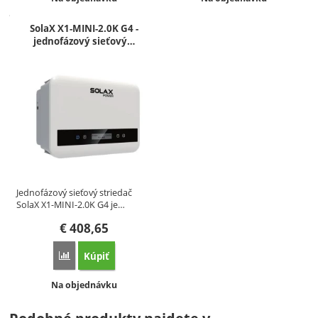
SolaX X1-MINI-2.0K G4 -
jednofázový sieťový…
Jednofázový sieťový striedač
SolaX X1-MINI-2.0K G4 je…
€
408,65
Kúpiť
Porovnať
Dostupnosť:
Na objednávku