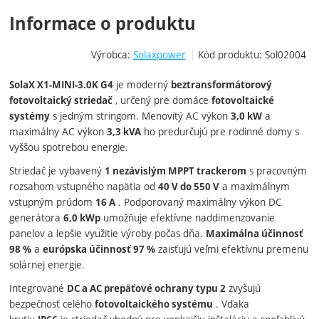
Informace o produktu
Výrobca:
Solaxpower
Kód produktu:
Sol02004
je moderný
SolaX X1-MINI-3.0K G4
beztransformátorový
, určený pre domáce
fotovoltaický striedač
fotovoltaické
s jedným stringom. Menovitý AC výkon
a
systémy
3,0 kW
maximálny AC výkon
ho predurčujú pre rodinné domy s
3,3 kVA
vyššou spotrebou energie.
Striedač je vybavený
s pracovným
1 nezávislým MPPT trackerom
rozsahom vstupného napätia od
a maximálnym
40 V do 550 V
vstupným prúdom
. Podporovaný maximálny výkon DC
16 A
generátora
umožňuje efektívne naddimenzovanie
6,0 kWp
panelov a lepšie využitie výroby počas dňa.
Maximálna účinnosť
a
zaisťujú veľmi efektívnu premenu
98 %
európska účinnosť 97 %
solárnej energie.
Integrované
zvyšujú
DC a AC prepäťové ochrany typu 2
bezpečnosť celého
. Vďaka
fotovoltaického systému