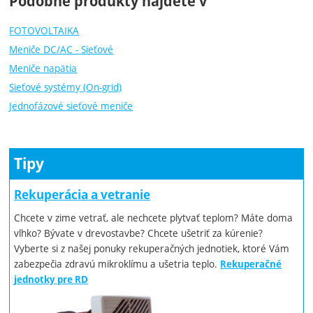
Podobné produkty najdete v
FOTOVOLTAIKA
Meniče DC/AC - Sieťové
Meniče napätia
Sieťové systémy (On-grid)
Jednofázové sieťové meniče
Tipy
Rekuperácia a vetranie
Chcete v zime vetrať, ale nechcete plytvať teplom? Máte doma
vlhko? Bývate v drevostavbe? Chcete ušetriť za kúrenie?
Vyberte si z našej ponuky rekuperačných jednotiek, ktoré Vám
zabezpečia zdravú mikroklímu a ušetria teplo.
Rekuperačné
jednotky pre RD