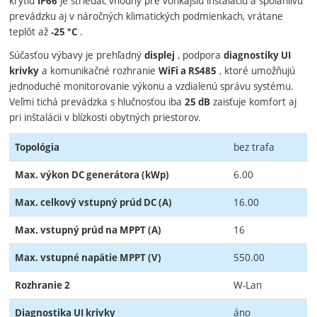
krytiu
je striedač vhodný pre vonkajšiu inštaláciu a spoľahlivú
IP66
prevádzku aj v náročných klimatických podmienkach, vrátane
teplôt až
.
-25 °C
Súčasťou výbavy je prehľadný
, podpora
displej
diagnostiky UI
a komunikačné rozhranie
, ktoré umožňujú
krivky
WiFi a RS485
jednoduché monitorovanie výkonu a vzdialenú správu systému.
Veľmi tichá prevádzka s hlučnosťou iba
zaisťuje komfort aj
25 dB
pri inštalácii v blízkosti obytných priestorov.
bez trafa
Topológia
6.00
Max. výkon DC generátora (kWp)
16.00
Max. celkový vstupný prúd DC (A)
16
Max. vstupný prúd na MPPT (A)
550.00
Max. vstupné napätie MPPT (V)
W-Lan
Rozhranie 2
áno
Diagnostika UI krivky