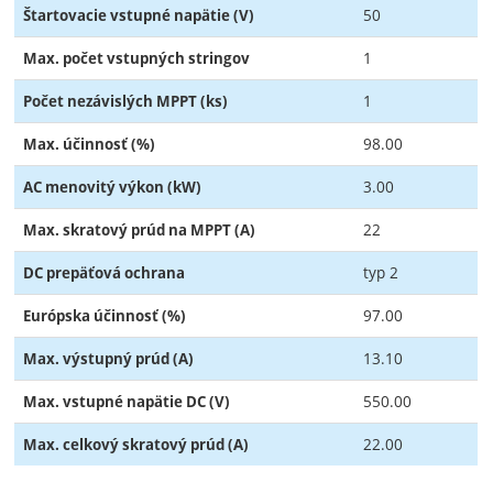
50
Štartovacie vstupné napätie (V)
1
Max. počet vstupných stringov
1
Počet nezávislých MPPT (ks)
98.00
Max. účinnosť (%)
3.00
AC menovitý výkon (kW)
22
Max. skratový prúd na MPPT (A)
typ 2
DC prepäťová ochrana
97.00
Európska účinnosť (%)
13.10
Max. výstupný prúd (A)
550.00
Max. vstupné napätie DC (V)
22.00
Max. celkový skratový prúd (A)