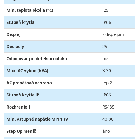
-25
Min. teplota okolia (°C)
IP66
Stupeň krytia
s displejom
Displej
25
Decibely
nie
Odpojovač pri detekcii oblúka
3.30
Max. AC výkon (kVA)
typ 2
AC prepäťová ochrana
IP66
Stupeň krytia IP
RS485
Rozhranie 1
40.00
Min. vstupné napätie MPPT (V)
áno
Step-Up menič