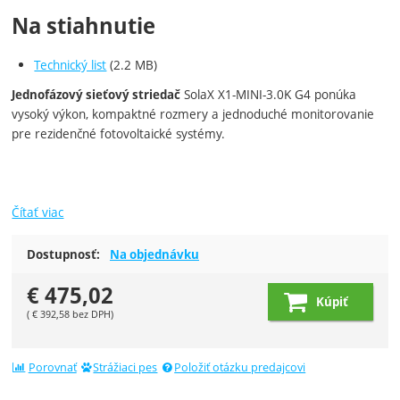
Na stiahnutie
Technický list
(2.2 MB)
SolaX X1-MINI-3.0K G4 ponúka
Jednofázový sieťový striedač
vysoký výkon, kompaktné rozmery a jednoduché monitorovanie
pre rezidenčné fotovoltaické systémy.
Čítať viac
Dostupnosť:
Na objednávku
€
475,02
Kúpiť
(
€
392,58
bez DPH)
Porovnať
Strážiaci pes
Položiť otázku predajcovi