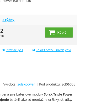
le Power Batérie T30
2 týdny
62
Kúpiť
PH)
Strážiaci pes
Položiť otázku predajcovi
Výrobca:
Solaxpower
Kód produktu:
Sol06005
rčená pre batériové moduly
SolaX Triple Power
batérií, ako sú montážne držiaky, skrutky,
ojenie