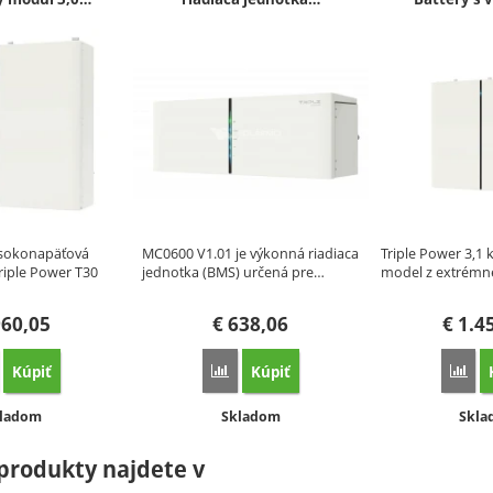
sokonapäťová
MC0600 V1.01 je výkonná riadiaca
Triple Power 3,1 
Triple Power T30
jednotka (BMS) určená pre…
model z extrém
60,05
€
638,06
€
1.4
Kúpiť
Kúpiť
orovnať
Porovnať
Por
stupnosť:
Dostupnosť:
Dost
ladom
Skladom
Skl
produkty najdete v