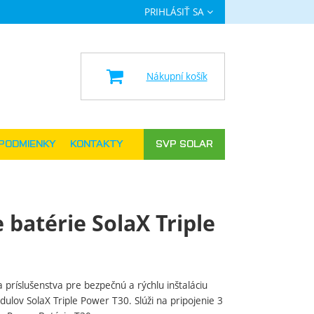
PRIHLÁSIŤ SA
a
Nákupní košík
PODMIENKY
KONTAKTY
SVP SOLAR
batérie SolaX Triple
príslušenstva pre bezpečnú a rýchlu inštaláciu
ulov SolaX Triple Power T30. Slúži na pripojenie 3