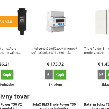
0 umožňuje
Inteligentný trojfázový výkonový
Triple Power 3,1 
ovanie vášho…
snímač Solax DTSU666 má…
model z extrém
26,21
€
173,72
€
1.4
Kúpiť
Kúpiť
orovnať
Porovnať
Por
pnosť:
Dostupnosť:
Dost
bjednávku
Skladom
Skl
tívny tovar
e Power T30 V2 –
SolaX BMS Triple Power T30 –
Batéria Solax T
ý modul 3,0…
riadiaca jednotka…
Battery s