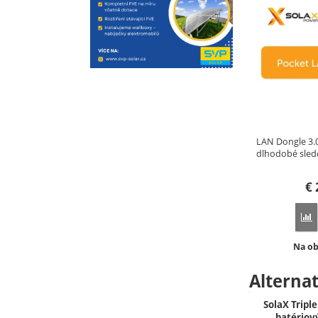
LAN Dongle 3.
dlhodobé sled
€
P
Dostu
Na o
Alterna
SolaX Tripl
batériov