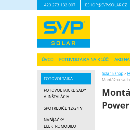
+420 273 132 007
ESHOP@SVP-SOLAR.CZ
Navigácia
ÚVOD
FOTOVOLTAIKA NA KĽÚČ
AKO N
Solar-Eshop
F
FOTOVOLTAIKA
Montážna sada
Montáž
FOTOVOLTAICKÉ SADY
A INŠTALÁCIA
Power
SPOTREBIČE 12/24 V
Fotograf
NABÍJAČKY
ELEKTROMOBILU