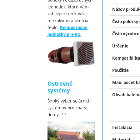
jednotiek, ktoré Vám
Názov produ
zabezpečia zdravú
mikroklímu a ušetria
Číslo položky 
teplo.
Rekuperačné
Číslo výrobcu
jednotky pre RD
Určenie
Kompatibilit
Použitie
Max. počet ba
Ostrovné
systémy
Obsah baleni
Široký výber solárních
systémov pre chaty,
domy…!!!
Inštalácia
Materiál