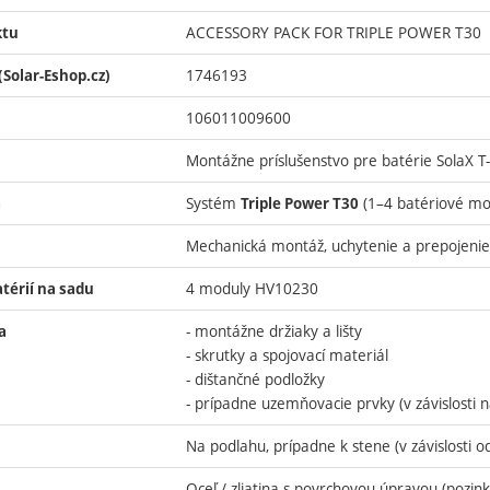
ACCESSORY PACK FOR TRIPLE POWER T30
ktu
1746193
(Solar-Eshop.cz)
106011009600
Montážne príslušenstvo pre batérie SolaX 
Systém
(1–4 batériové mo
a
Triple Power T30
Mechanická montáž, uchytenie a prepojenie 
4 moduly HV10230
térií na sadu
- montážne držiaky a lišty
a
- skrutky a spojovací materiál
- dištančné podložky
- prípadne uzemňovacie prvky (v závislosti na
Na podlahu, prípadne k stene (v závislosti o
Oceľ / zliatina s povrchovou úpravou (pozink