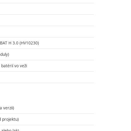
T-BAT H 3.0 (HV10230)
duly)
batérií vo veži
 verzii)
d projektu)
 alebo lak)