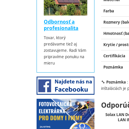
Farba
Odbornosť a
Rozmery (bal
profesionalita
Hmotnosť (ba
Tovar, ktorý
predávame tiež aj
Krytie / pros
zostavujeme. Radi Vám
Certifikácia
pripravíme ponuku na
mieru
Poznámka
🔧
:
Poznámka
inštaláciách je
Odporú
Solax LAN D
LAN I