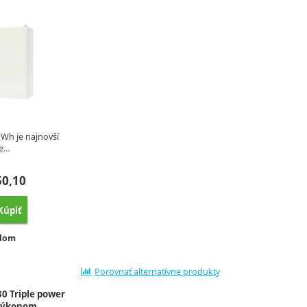
kWh je najnovší
ne…
50,10
Kúpiť
ovnať
upnosť:
adom
Porovnať alternatívne produkty
30 Triple power
 výkonom…