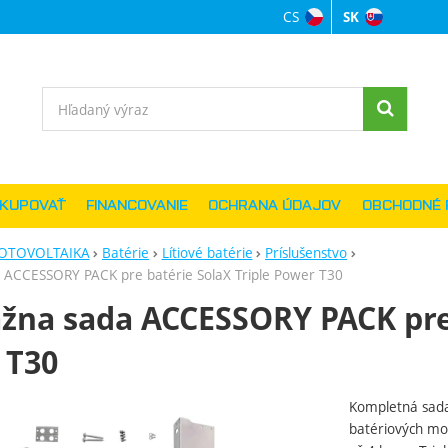
CS
SK
Jazyková verzi
Vyhľadávanie
AKUPOVAŤ
FINANCOVANIE
OCHRANA ÚDAJOV
OBCHODNÉ 
OTOVOLTAIKA
Batérie
Lítiové batérie
Príslušenstvo
 ACCESSORY PACK pre batérie SolaX Triple Power T30
na sada ACCESSORY PACK pre 
 T30
Kompletná sada 
ie
batériových mod