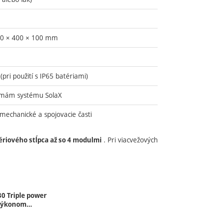
500 × 400 × 100 mm
pri použití s IP65 batériami)
mám systému SolaX
mechanické a spojovacie časti
. Pri viacvežových
riového stĺpca až so 4 modulmi
30 Triple power
 výkonom…