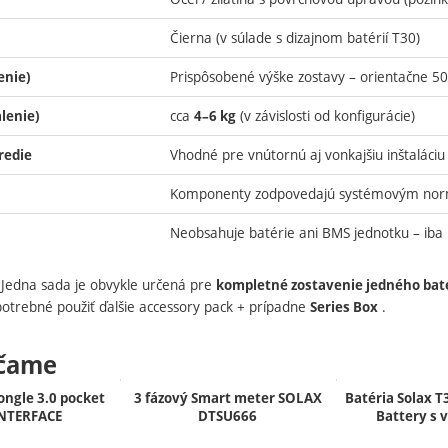
Čierna (v súlade s dizajnom batérií T30)
Prispôsobené výške zostavy – orientačne 
enie)
cca
(v závislosti od konfigurácie)
lenie)
4–6 kg
Vhodné pre vnútornú aj vonkajšiu inštaláciu (
tredie
Komponenty zodpovedajú systémovým nor
Neobsahuje batérie ani BMS jednotku – iba 
 Jedna sada je obvykle určená pre
kompletné zostavenie jedného baté
 potrebné použiť ďalšie accessory pack + prípadne
.
Series Box
čame
ongle 3.0 pocket
3 fázový Smart meter SOLAX
Batéria Solax T
NTERFACE
DTSU666
Battery s