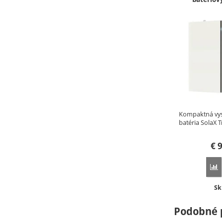
Kompaktná vy
batéria SolaX 
V2…
€
9
P
Do
Sk
Podobné 