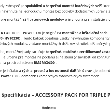
sady zabezpečuje
, kt
spoľahlivú a bezpečnú montáž batériových veží
navrhnuté na jednoduchú montáž bez potreby dodatočných úprav a zar
a pre montáž
a je vhodná pre inštalácie v 
1 až 4 batériových modulov
je originálna
u
CK FOR TRIPLE POWER T30
montážna a inštalačná sada
. Tento balíček obsahuje všetky nevyhnutné komponent
30 (HV10230)
riových modulov, vrátane montážnych držiakov, skrutiek, dištančných po
álnej montážnej sady zaručuje
bezpečné, stabilné a certifikované zost
e. Je určená pre montáž na podlahu aj na stenu (v závislosti od konfigur
enia prostredníctvom
.
BMS MC0600
e je inštalácia
. Je odporúč
rýchla, presná a bez nutnosti ďalších úprav
v domácich i komerčných fotovoltaických systémoch.
e Power T30
 špecifikácia – ACCESSORY PACK FOR TRIPLE
Hodnota