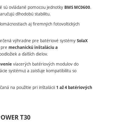
oré sú ovládané pomocou jednotky
.
BMS MC0600
učujú dlhodobú stabilitu.
domácnostiach aj firemných fotovoltických
rčená výhradne pre batériové systémy
SolaX
y pre
mechanickú inštaláciu a
dložiek a ďalších dielov.
viacerých batériových modulov do
avenie
ácie systému) a zaisťuje kompatibilitu so
aná na použitie pri inštalácii
1 až 4 batériových
 POWER T30