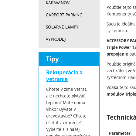
KARAVANOV
Použitie tejto 
Komponenty sú 
CARPORT PARKING
Sada je ideáln
SOLÁRNE LAMPY
systémoch.
VÝPRODEJ
ACCESSORY PA
Triple Power T
baté
prepojenie
Tipy
Použitie origin
vertikálnej vež
Rekuperácia a
systémom riad
vetranie
Vďaka tejto sad
Chcete v zime vetrať,
modulov Tripl
ale nechcete plytvať
teplom? Máte doma
vlhko? Bývate v
drevostavbe? Chcete
Technická
ušetriť za kúrenie?
Vyberte si z našej
Parameter
ponuky rekuperačných