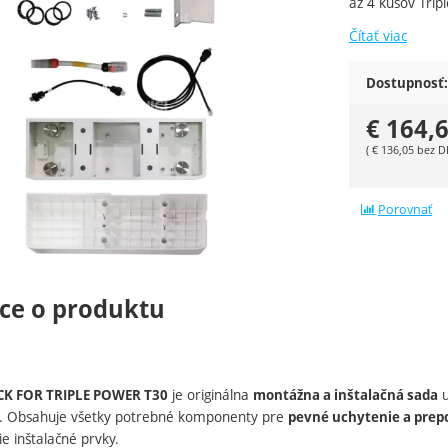
až 4 kusov Trip
Čítať viac
Dostupnosť:
€
164,
(
€
136,05
bez D
Porovnať
ce o produktu
je originálna
u
CK FOR TRIPLE POWER T30
montážna a inštalačná sada
. Obsahuje všetky potrebné komponenty pre
pevné uchytenie a prep
ie inštalačné prvky.