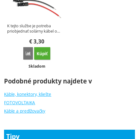
K tejto službe je potreba
priobjednať solárny kábel o…
€
3,30
Kúpiť
Porovnať
Dostupnosť:
Skladom
Podobné produkty najdete v
Káble, konektory, kliešte
FOTOVOLTAIKA
Káble a predlžovačky
Tipy