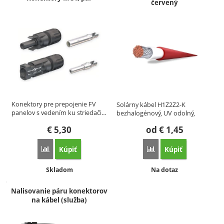
červený
Konektory pre prepojenie FV
Solárny kábel H1Z2Z2-K
panelov s vedením ku striedači…
bezhalogénový, UV odolný,
špeciálne…
€
5,30
od
€
1,45
Kúpiť
Kúpiť
Porovnať
Porovnať
Dostupnosť:
Dostupnosť:
Skladom
Na dotaz
Nalisovanie páru konektorov
na kábel (služba)