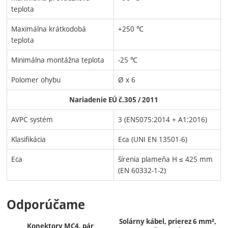
teplota
Maximálna krátkodobá
+250 ℃
teplota
Minimálna montážna teplota
-25 ℃
Polomer ohybu
Ø x 6
Nariadenie EÚ č.305 / 2011
AVPC systém
3 (EN5075:2014 + A1:2016)
Klasifikácia
Eca (UNI EN 13501-6)
Eca
šírenia plameňa H ≤ 425 mm
(EN 60332-1-2)
Odporúčame
Solárny kábel, prierez 6 mm²,
Konektory MC4, pár