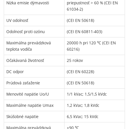
Nízka emisie dýmavosti
priepustnosť > 60 % (CEI EN
61034-2)
UV odolnosť
(CEI EN 50618)
Odolnosť proti ozónu
(CEI EN 60811-403)
Maximálna prevádzková
20000 h pri 120 ℃ (CEI EN
teplota vodiča
60216)
Očakávaná životnosť
25 rokov
DC odpor
(CEI EN 60228)
Prúdová zaťaženie
(CEI EN 50618)
Menovité napätie Uo/U
1/1 kVac; 1,5/1,5 kVdc
Maximálne napätie Umax
1,2 kVac; 1,8 kVdc
Skúšobné napätie
6,5 kVac; 15 kVdc
Maximálna prevádzková
+90 ℃