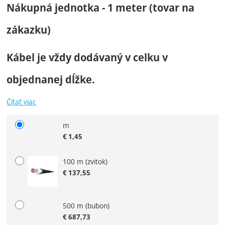
Nákupná jednotka - 1 meter (tovar na
zákazku)
Kábel je vždy dodávaný v celku v
objednanej dĺžke.
Čítať viac
m
Zvoľte variant
€
1,45
100 m (zvitok)
€
137,55
500 m (bubon)
€
687,73