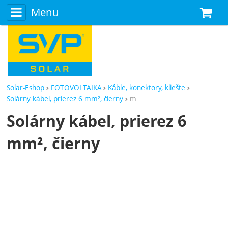
Menu
N
Solar-Eshop
FOTOVOLTAIKA
Káble, konektory, kliešte
Solárny kábel, prierez 6 mm², čierny
m
Solárny kábel, prierez 6
mm², čierny
Fotografie