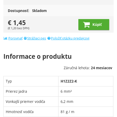
Dostupnosť:
Skladom
€
1,45
Kúpiť
(
€
1,20
bez DPH)
Porovnať
Strážiaci pes
Položiť otázku predajcovi
Informace o produktu
Záručná lehota:
24 mesiacov
Typ
H1Z2Z2-K
Prierez jadra
6 mm²
Vonkajší priemer vodiča
6,2 mm
Hmotnosť vodiča
81 g / m