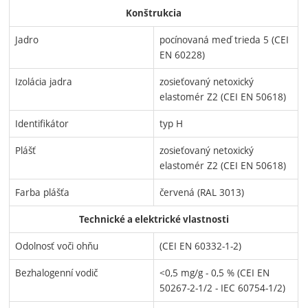
Konštrukcia
Jadro
pocínovaná meď trieda 5 (CEI
EN 60228)
Izolácia jadra
zosieťovaný netoxický
elastomér Z2 (CEI EN 50618)
Identifikátor
typ H
Plášť
zosieťovaný netoxický
elastomér Z2 (CEI EN 50618)
Farba plášťa
červená (RAL 3013)
Technické a elektrické vlastnosti
Odolnosť voči ohňu
(CEI EN 60332-1-2)
Bezhalogenní vodič
<0,5 mg/g - 0,5 % (CEI EN
50267-2-1/2 - IEC 60754-1/2)