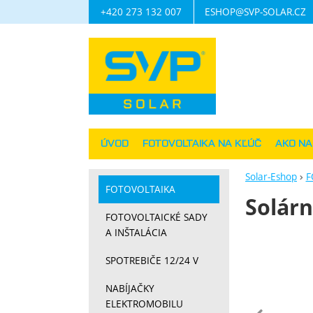
+420 273 132 007
ESHOP@SVP-SOLAR.CZ
Navigácia
ÚVOD
FOTOVOLTAIKA NA KĽÚČ
AKO N
Solar-Eshop
F
FOTOVOLTAIKA
Solárn
FOTOVOLTAICKÉ SADY
A INŠTALÁCIA
Fotograf
SPOTREBIČE 12/24 V
NABÍJAČKY
ELEKTROMOBILU