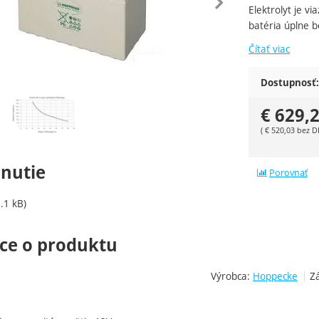
edchádzajúca
nasle
Elektrolyt je v
batéria úplne 
Čítať viac
Dostupnosť:
ie
€
629,
(
€
520,03
bez D
hnutie
Porovnať
.1 kB)
ce o produktu
Výrobca:
Hoppecke
Z