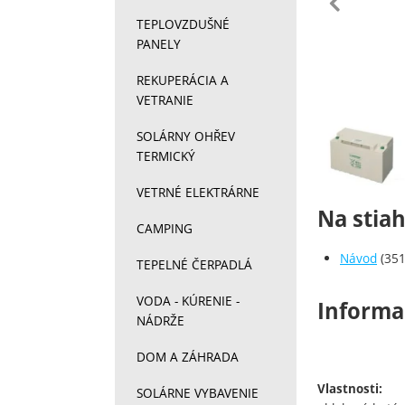
pr
TEPLOVZDUŠNÉ
PANELY
REKUPERÁCIA A
VETRANIE
Fotograf
SOLÁRNY OHŘEV
TERMICKÝ
VETRNÉ ELEKTRÁRNE
Na stia
CAMPING
Návod
(351
TEPELNÉ ČERPADLÁ
VODA - KÚRENIE -
Informa
NÁDRŽE
DOM A ZÁHRADA
Vlastnosti:
SOLÁRNE VYBAVENIE