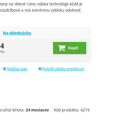
dujúci
iazaný na sklené rúno, vďaka technológii AGM je
bezúdržbová a má extrémnu cyklicku odolnosť.
Na objednávku
24
Kúpiť
PH)
Strážiaci pes
Položiť otázku predajcovi
áručná lehota:
Kód produktu:
4219
24 mesiacov