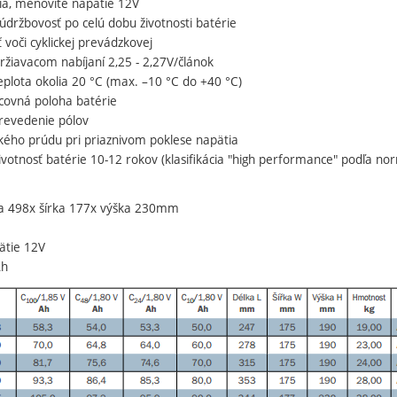
ria, menovité napätie 12V
údržbovosť po celú dobu životnosti batérie
ť voči cyklickej prevádzkovej
držiavacom nabíjaní 2,25 - 2,27V/článok
eplota okolia 20 °C (max. –10 °C do +40 °C)
acovná poloha batérie
prevedenie pólov
kého prúdu pri priaznivom poklese napätia
životnosť batérie 10-12 rokov (klasifikácia "high performance" podľa 
ka 498x šírka 177x výška 230mm
ätie 12V
Ah