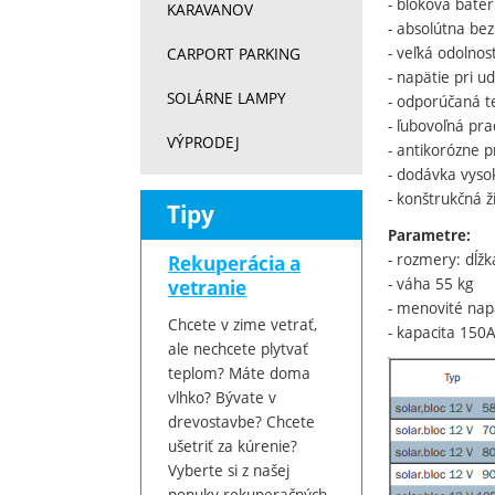
- bloková baté
KARAVANOV
- absolútna bez
- veľká odolnos
CARPORT PARKING
- napätie pri u
SOLÁRNE LAMPY
- odporúčaná t
- ľubovoľná pr
VÝPRODEJ
- antikorózne 
- dodávka vyso
- konštrukčná 
Tipy
Parametre:
- rozmery: dĺž
Rekuperácia a
- váha 55 kg
vetranie
- menovité nap
Chcete v zime vetrať,
- kapacita 150
ale nechcete plytvať
teplom? Máte doma
vlhko? Bývate v
drevostavbe? Chcete
ušetriť za kúrenie?
Vyberte si z našej
ponuky rekuperačných