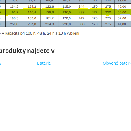
produkty najdete v
A
Batérie
Olovené batéri