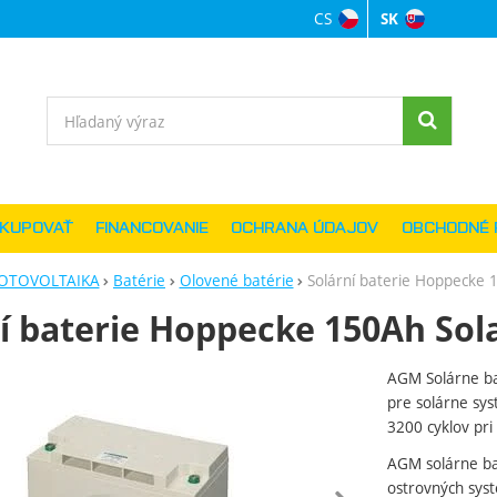
CS
SK
Jazyková verzi
Vyhľadávanie
AKUPOVAŤ
FINANCOVANIE
OCHRANA ÚDAJOV
OBCHODNÉ 
OTOVOLTAIKA
Batérie
Olovené batérie
Solární baterie Hoppecke 
í baterie Hoppecke 150Ah Sola
AGM Solárne ba
ie
pre solárne sys
3200 cyklov pri 
AGM solárne bat
ostrovných sys