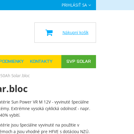
PRIHLÁSIŤ SA
a
Nákupní košík
PODMIENKY
KONTAKTY
SVP SOLAR
150Ah Solar.bloc
r.bloc
térie Sun Power VR M 12V - vyvinuté špeciálne
témy. Extrémne vysoká cyklická odolnosť - napr.
40% vybití.
érie jsou špeciálne vyvinuté na použitie v
témoch a jsou vhodné pre HFVE s dotáciou NZÚ.